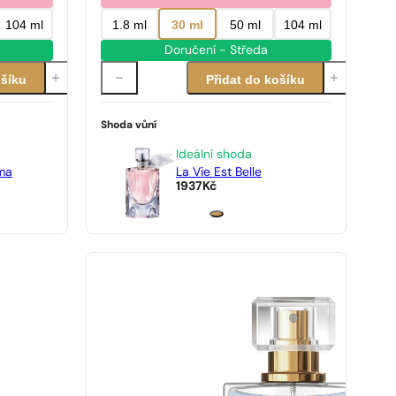
104 ml
1.8 ml
30 ml
50 ml
104 ml
Doručení - Středa
ošíku
Přidat do košíku
Shoda vůní
Ideální shoda
ma
La Vie Est Belle
1937
Kč