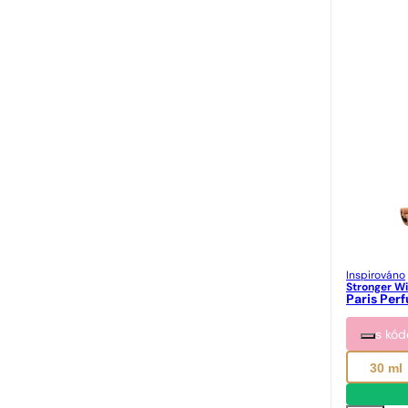
Inspirováno
Stronger Wi
Paris Per
s kó
30 ml