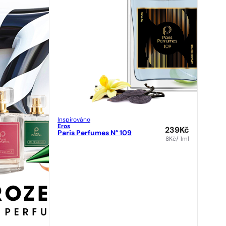
Inspirováno
Eros
239
Kč
Paris Perfumes N° 109
8
Kč
/ 1ml