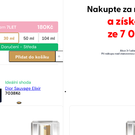
180
Kč
dem
7LET
30 ml
50 ml
104 ml
Doručení - Středa
Přidat do košíku
Ideální shoda
Dior Sauvage Elixir
7038
Kč