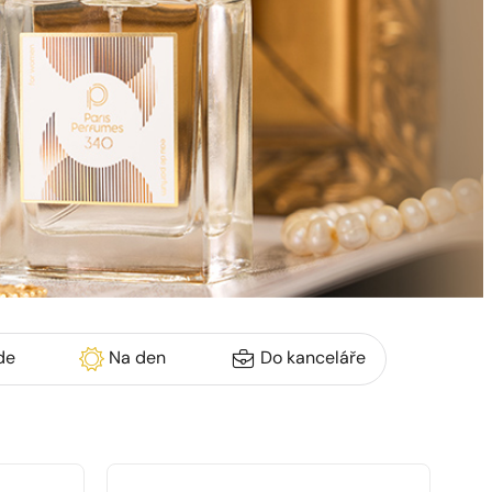
de
Na den
Do kanceláře