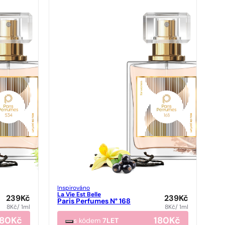
Inspirováno
La Vie Est Belle
239
Kč
239
Kč
Paris Perfumes N° 168
8
Kč
/ 1ml
8
Kč
/ 1ml
180
Kč
180
Kč
s kódem
7LET