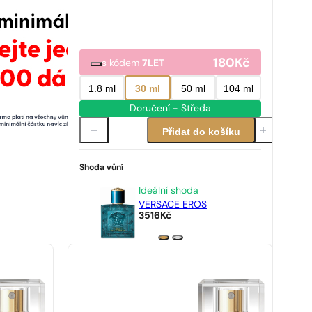
180
Kč
s kódem
7LET
1.8 ml
30 ml
50 ml
104 ml
Doručení - Středa
Přidat do košíku
Shoda vůní
Ideální shoda
VERSACE EROS
3516
Kč