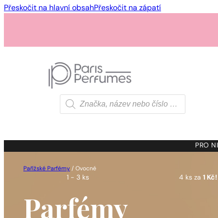
Přeskočit na hlavní obsah
Přeskočit na zápatí
1 - 3 ks
4 ks za
1 Kč!
Products
search
1 - 3 ks
4 ks za
1 Kč!
PRO NI
Pařížské Parfémy
/
Ovocné
1 - 3 ks
4 ks za
1 Kč!
Parfémy