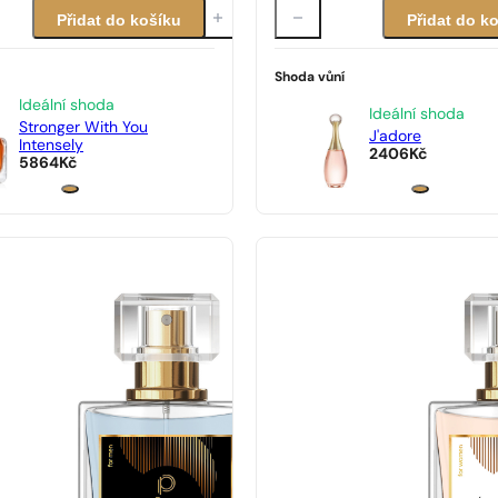
Přidat do košíku
Přidat do k
Shoda vůní
Ideální shoda
Ideální shoda
Stronger With You
J'adore
Intensely
2406
Kč
5864
Kč