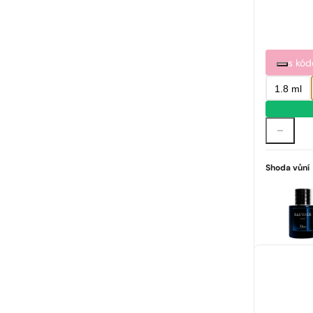
s kó
1.8 ml
Shoda vůní