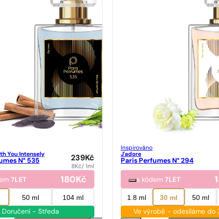
Inspirováno
th You Intensely
J'adore
239
Kč
fumes N° 535
Paris Perfumes N° 294
8
Kč
/ 1ml
180
Kč
dem
7LET
s kódem
7LET
50 ml
104 ml
1.8 ml
30 ml
50 ml
Doručení - Středa
Ve výrobě - odesíláme do 