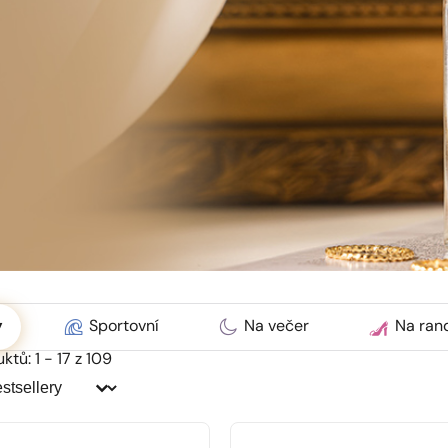
ć
y
Sportovní
Na večer
Na ran
tů: 1 - 17 z 109
dit:
dit: