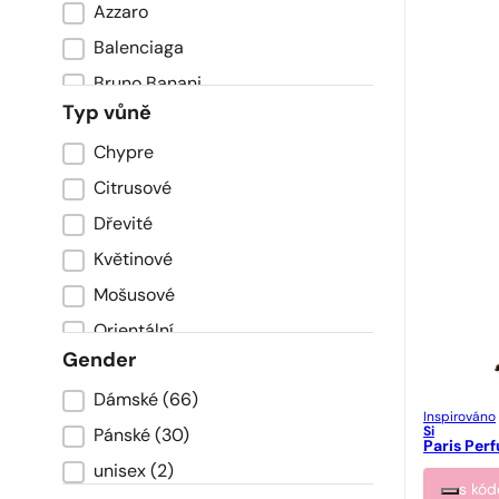
Azzaro
Balenciaga
Bruno Banani
Typ vůně
Cacharel
Chypre
Typ zapachu
Calvin Klein
Citrusové
Carolina Herrera
Dřevité
Chanel
Květinové
Chloe
Mošusové
Creed
Orientální
Davidoff
Gender
Ovocné
Dior
Dámské
(66)
Płeć
Sladké
DKNY
Inspirováno
Si
Pánské
(30)
Svěží
Dolce & Gabbana
Paris Per
unisex
(2)
Giorgio Armani
s kó