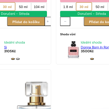
30 ml
50 ml
104 ml
1.8 ml
30 ml
50 ml
Doručení - Středa
Doručení - Středa
Přidat do košíku
Přidat do k
Shoda vůní
Ideální shoda
Ideální shoda
Si
Donna Born In Ro
3105
Kč
3500
Kč