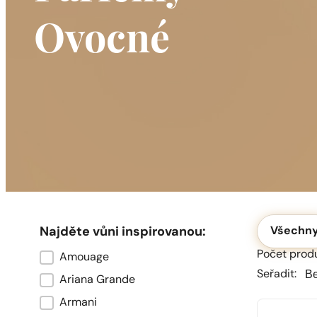
Ovocné
Okolicznoś
Najděte vůni inspirovanou:
Všechn
Počet produk
Amouage
Marka oryginału
Seřa
Seřa
Seřadit:
Ariana Grande
Armani