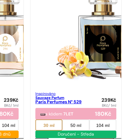
Inspirováno
Sauvage Parfum
239
Kč
239
Kč
Paris Perfumes N° 529
8
Kč
/ 1ml
8
Kč
/ 1ml
180
Kč
180
Kč
s kódem
7LET
104 ml
30 ml
50 ml
104 ml
3 dnů
Doručení - Středa