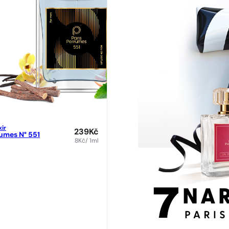
xir
239
Kč
fumes N° 551
8
Kč
/ 1ml