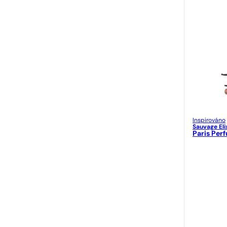
Versace
Victoria's Secret
Yves Saint Laurent
Inspirováno
Sauvage Eli
Paris Per