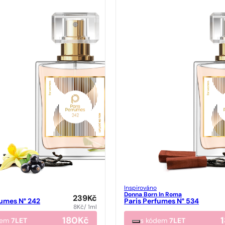
Inspirováno
Donna Born In Roma
239
Kč
fumes N° 242
Paris Perfumes N° 534
8
Kč
/ 1ml
180
Kč
dem
7LET
s kódem
7LET