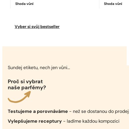
Shoda vůní
Shoda vůní
Ideální shoda
Sauvage Parfum
7038
Kč
Vyber si svůj bestseller
Sundej etiketu, nech jen vůni...
Proč si vybrat
naše parfémy?
Testujeme a porovnáváme
- než se dostanou do prode
Vylepšujeme receptury
- ladíme každou kompozici