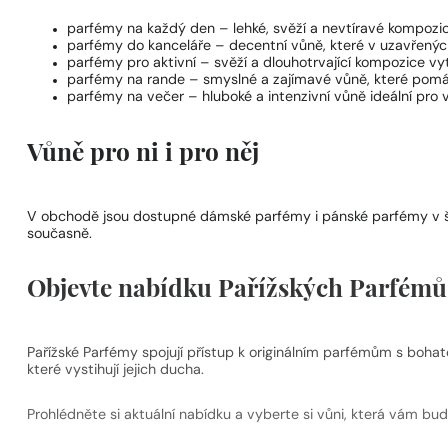
parfémy na každý den
– lehké, svěží a nevtíravé kompozi
parfémy do kanceláře
– decentní vůně, které v uzavřených
parfémy pro aktivní
– svěží a dlouhotrvající kompozice vyt
parfémy na rande
– smyslné a zajímavé vůně, které pomáh
parfémy na večer
– hluboké a intenzivní vůně ideální pro v
Vůně pro ni i pro něj
V obchodě jsou dostupné
dámské parfémy
i
pánské parfémy
v 
současně.
Objevte nabídku Pařížských Parfémů –
Pařížské Parfémy spojují přístup k originálním parfémům s bohat
které vystihují jejich ducha.
Prohlédněte si aktuální nabídku a vyberte si vůni, která vám bu