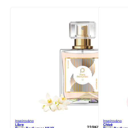
Inspirováno
Inspirováno
Libre
Chloé
239
Kč