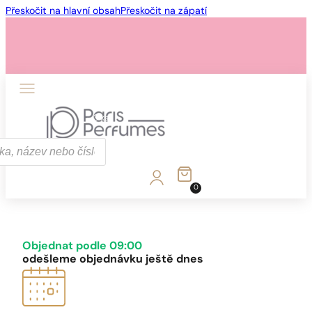
Přeskočit na hlavní obsah
Přeskočit na zápatí
1 - 3 ks
4 ks za
1 Kč!
0
1 - 3 ks
4 ks za
1 Kč!
Objednat podle 09:00
odešleme objednávku ještě dnes