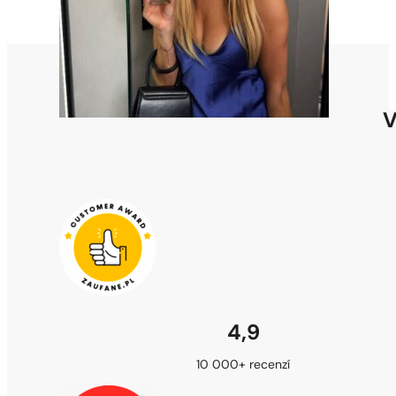
V
4,9
10 000+ recenzí