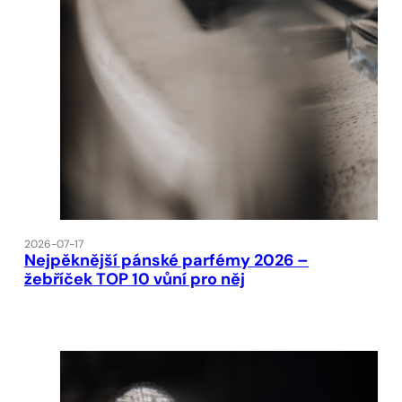
2026-07-17
Nejpěknější pánské parfémy 2026 –
žebříček TOP 10 vůní pro něj