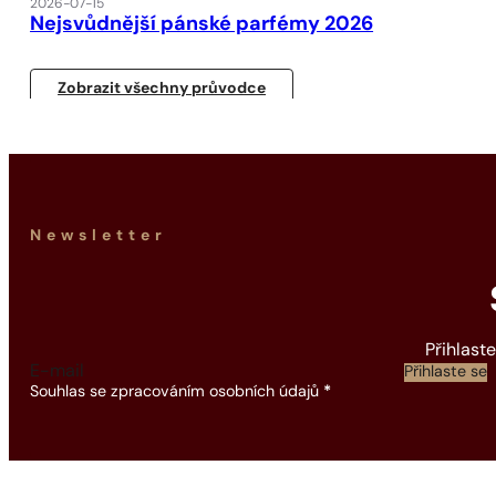
2026-07-15
Nejsvůdnější pánské parfémy 2026
Zobrazit všechny průvodce
Newsletter
Přihlast
Section
Přihlaste se
Souhlas se zpracováním osobních údajů
*