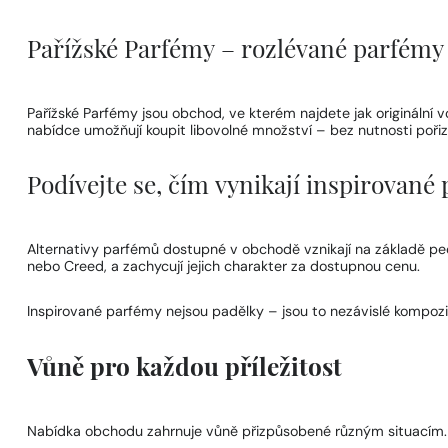
Pařížské Parfémy – rozlévané parfémy
Pařížské Parfémy jsou obchod, ve kterém najdete jak originál
nabídce umožňují koupit libovolné množství – bez nutnosti pořizo
Podívejte se, čím vynikají inspirovan
Alternativy parfémů dostupné v obchodě vznikají na základě pečli
nebo Creed, a zachycují jejich charakter za dostupnou cenu.
Inspirované parfémy nejsou padělky – jsou to nezávislé kompoz
Vůně pro každou příležitost
Nabídka obchodu zahrnuje vůně přizpůsobené různým situacím. 