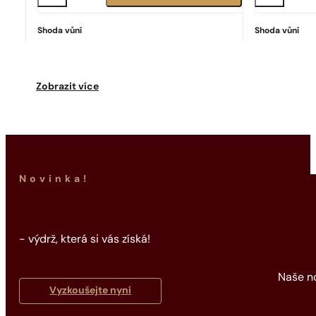
Shoda vůní
Shoda vůní
Ideální shoda
Good Girl
2342
Kč
Zobrazit více
Novinka!
- výdrž, která si vás získá!
Naše no
Vyzkoušejte nyní