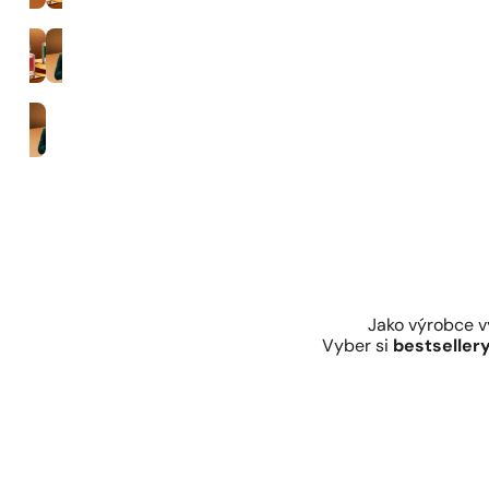
35% parfemace
Muži
Jako výrobce 
Vyber si
bestseller