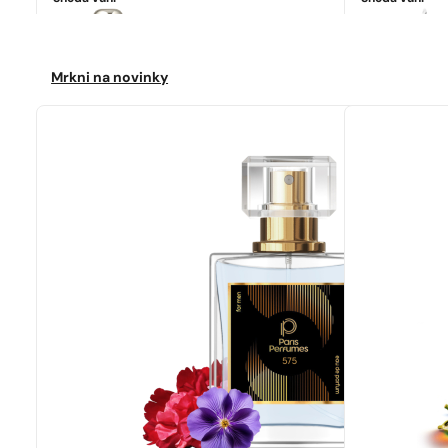
Ideální shoda
Jo Malone | English Pear&Freesia
4599
Kč
Mrkni na novinky