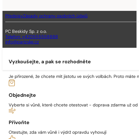
Předpisy
Zásady ochrany osobních údajů
PC Beskidy Sp. z o.o.
Telefon: +420555558888
info@parizske.cz
Vyzkoušejte, a pak se rozhodněte
Je přirozené, že chcete mít jistotu ve svých volbách. Proto máte
Objednejte
Vyberte si vůně, které chcete otestovat - doprava zdarma už od
Přivoňte
Otestujte, zda vám vůně i výdrž opravdu vyhovují