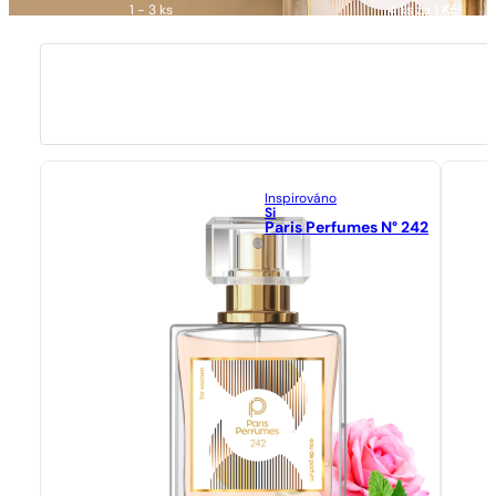
1 - 3 ks
4 ks za
1 Kč!
Inspirováno
Si
Paris Perfumes N° 242