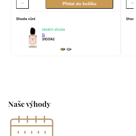
Přidat do košíku
Shoda vůní
Shoda
Ideální shoda
Si
3105
Kč
Naše výhody