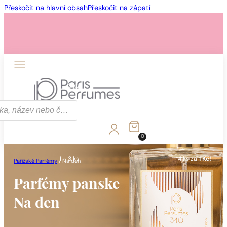
Přeskočit na hlavní obsah
Přeskočit na zápatí
1 - 3 ks
4 ks za
1 Kč!
0
1 - 3 ks
4 ks za
1 Kč!
Pařížské Parfémy
/
Na den
Parfémy panske
Na den