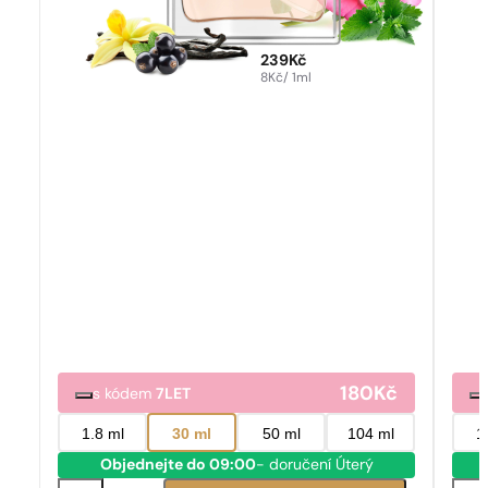
239
Kč
8
Kč
/ 1ml
180
Kč
s kódem
7LET
1.8 ml
30 ml
50 ml
104 ml
1
Objednejte do 09:00
- doručení Úterý