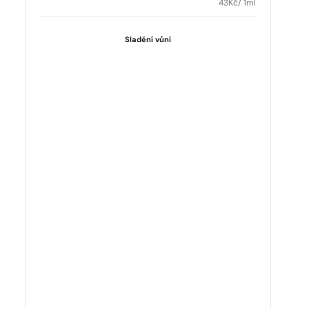
43
Kč
/ 1ml
Sladění vůní