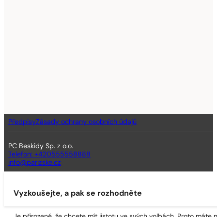
Předpisy
Zásady ochrany osobních údajů
PC Beskidy Sp. z o.o.
Telefon: +420555558888
info@parizske.cz
Vyzkoušejte, a pak se rozhodněte
Je přirozené, že chcete mít jistotu ve svých volbách. Proto máte