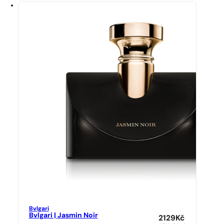
Bvlgari
Bvlgari | Jasmin Noir
2129
Kč