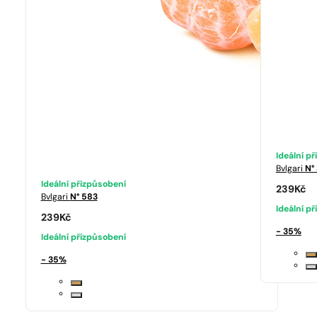
Ideální p
Bvlgari
N°
Ideální přizpůsobení
239
Kč
Bvlgari
N° 583
Ideální p
239
Kč
- 35%
Ideální přizpůsobení
- 35%