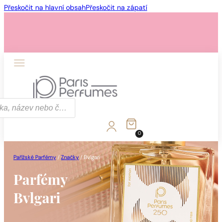
Přeskočit na hlavní obsah
Přeskočit na zápatí
0
Pařížské Parfémy
/
Značky
/
Bvlgari
Parfémy
Bvlgari