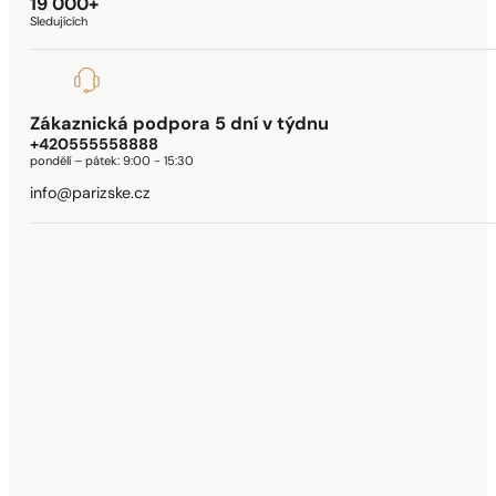
19 000+
Sledujících
Zákaznická podpora 5 dní v týdnu
+420555558888
pondělí – pátek:
9:00 - 15:30
info@parizske.cz