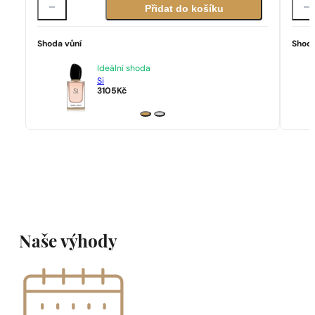
Přidat do košíku
Shoda vůní
Shoda
Ideální shoda
Si
3105
Kč
Naše výhody