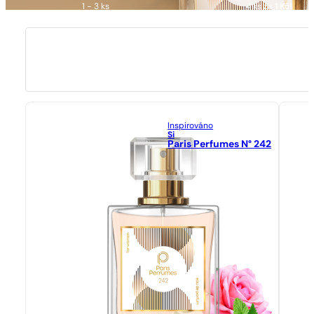
1 - 3 ks
4 ks za
1 Kč!
Inspirováno
Si
Paris Perfumes N° 242