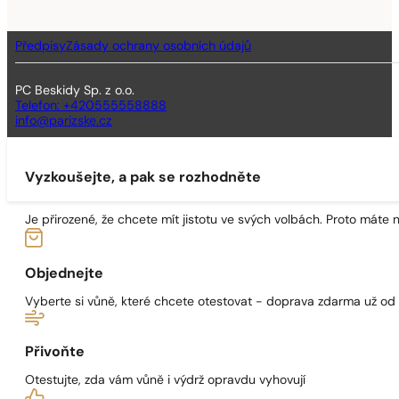
Předpisy
Zásady ochrany osobních údajů
PC Beskidy Sp. z o.o.
Telefon: +420555558888
info@parizske.cz
Vyzkoušejte, a pak se rozhodněte
Je přirozené, že chcete mít jistotu ve svých volbách. Proto máte
Objednejte
Vyberte si vůně, které chcete otestovat - doprava zdarma už od
Přivoňte
Otestujte, zda vám vůně i výdrž opravdu vyhovují