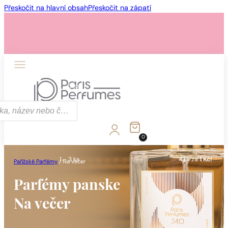
Přeskočit na hlavní obsah
Přeskočit na zápatí
1 - 3 ks
4 ks za
1 Kč!
0
1 - 3 ks
4 ks za
1 Kč!
Pařížské Parfémy
/
Na večer
Parfémy panske
Na večer