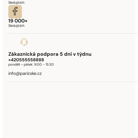
Sledujících
19 000+
Sledujících
Zákaznická podpora 5 dní v týdnu
+420555558888
pondělí – pátek:
9:00 - 15:30
info@parizske.cz