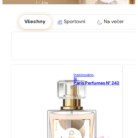
1 - 3 ks
4 ks za
1 Kč!
Okoliczność
Všechny
Sportovní
Na večer
Inspirováno
Si
Paris Perfumes N° 242