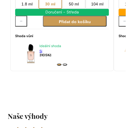
1.8 ml
30 ml
50 ml
104 ml
1
Doručení - Středa
Přidat do košíku
Shoda vůní
Shoda
Ideální shoda
Si
3105
Kč
Naše výhody