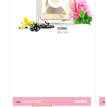
239
Kč
8
Kč
/ 1ml
180
Kč
s kódem
7LET