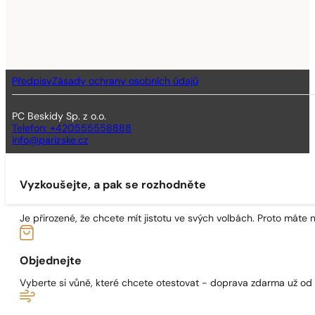
Předpisy
Zásady ochrany osobních údajů
PC Beskidy Sp. z o.o.
Telefon: +420555558888
info@parizske.cz
Vyzkoušejte, a pak se rozhodněte
Je přirozené, že chcete mít jistotu ve svých volbách. Proto máte
Objednejte
Vyberte si vůně, které chcete otestovat - doprava zdarma už od