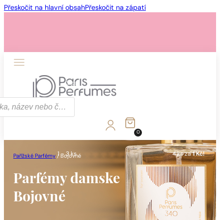
Přeskočit na hlavní obsah
Přeskočit na zápatí
1 - 3 ks
4 ks za
1 Kč!
0
1 - 3 ks
4 ks za
1 Kč!
Pařížské Parfémy
/
Bojovné
Parfémy damske
Bojovné