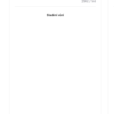
29
Kč
/ 1ml
Sladění vůní