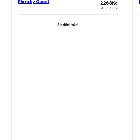
Flora by Gucci
2268
Kč
76
Kč
/ 1ml
Sladění vůní