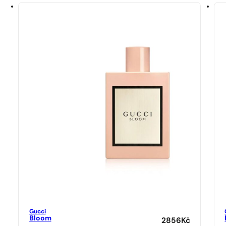
Gucci
Bloom
2856
Kč