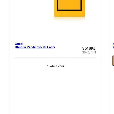
Gucci
Bloom Profumo Di Fiori
3516
Kč
35
Kč
/ 1ml
Sladění vůní