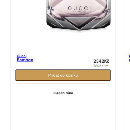
Gucci
Bamboo
2342
Kč
78
Kč
/ 1ml
Přidat do košíku
Sladění vůní