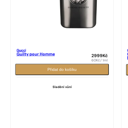
Gucci
Guilty pour Homme
2999
Kč
60
Kč
/ 1ml
Přidat do košíku
Sladění vůní