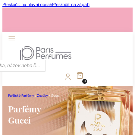
Přeskočit na hlavní obsah
Přeskočit na zápatí
0
Pařížské Parfémy
/
Značky
/
Gucci
Parfémy
Gucci