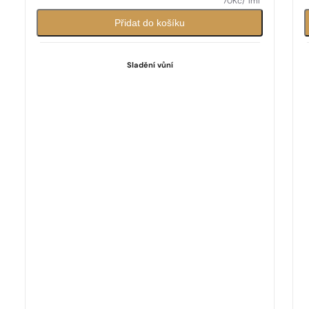
70
Kč
/ 1ml
Přidat do košíku
Sladění vůní