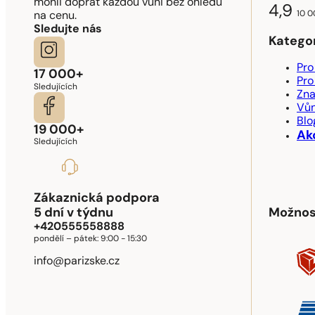
mohli dopřát každou vůni bez ohledu
4,9
10 0
na cenu.
Sledujte nás
Katego
Pro
17 000+
Pro
Sledujících
Zn
Vůn
Blo
19 000+
Ak
Sledujících
Zákaznická podpora
5 dní v týdnu
Možnos
+420555558888
pondělí – pátek:
9:00 - 15:30
info@parizske.cz