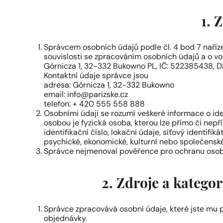
1. 
Správcem osobních údajů podle čl. 4 bod 7 naříz
souvislosti se zpracováním osobních údajů a o vo
Górnicza 1, 32-332 Bukowno PL, IČ: 522385438, DI
Kontaktní údaje správce jsou
adresa: Górnicza 1, 32-332 Bukowno
email:
info@parizske.cz
telefon: + 420 555 558 888
Osobními údaji se rozumí veškeré informace o iden
osobou je fyzická osoba, kterou lze přímo či nepř
identifikační číslo, lokační údaje, síťový identifik
psychické, ekonomické, kulturní nebo společenské 
Správce nejmenoval pověřence pro ochranu osob
2. Zdroje a katego
Správce zpracovává osobní údaje, které jste mu p
objednávky.