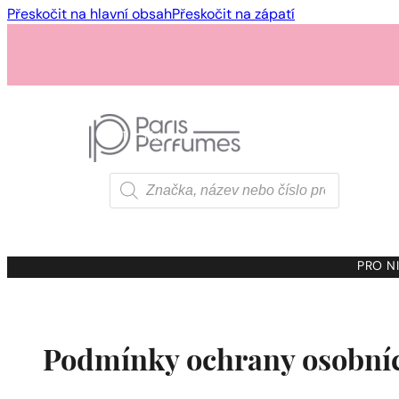
Přeskočit na hlavní obsah
Přeskočit na zápatí
1 - 3 ks
4 ks za
1 Kč!
Products
search
1 - 3 ks
4 ks za
1 Kč!
PRO NI
1 - 3 ks
4 ks za
1 Kč!
Podmínky ochrany osobní