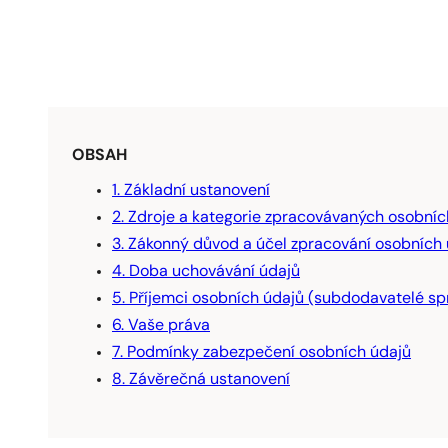
OBSAH
1. Základní ustanovení
2. Zdroje a kategorie zpracovávaných osobníc
3. Zákonný důvod a účel zpracování osobních
4. Doba uchovávání údajů
5. Příjemci osobních údajů (subdodavatelé sp
6. Vaše práva
7. Podmínky zabezpečení osobních údajů
8. Závěrečná ustanovení