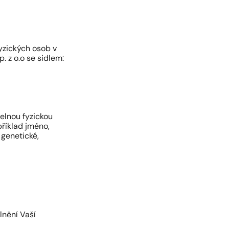
yzických osob v
. z o.o se sidlem:
telnou fyzickou
příklad jméno,
, genetické,
lnění Vaší