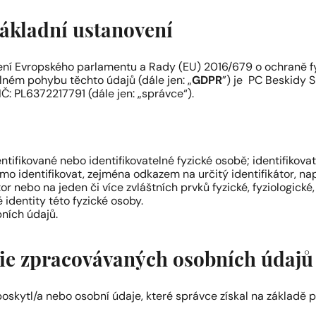
Základní ustanovení
ení Evropského parlamentu a Rady (EU) 2016/679 o ochraně f
lném pohybu těchto údajů (dále jen: „
GDPR
”) je PC Beskidy Sp
Č: PL6372217791 (dále jen: „správce“).
tifikované nebo identifikovatelné fyzické osobě; identifikova
ímo identifikovat, zejména odkazem na určitý identifikátor, na
átor nebo na jeden či více zvláštních prvků fyzické, fyziologické
identity této fyzické osoby.
ních údajů.
rie zpracovávaných osobních údajů
oskytl/a nebo osobní údaje, které správce získal na základě p