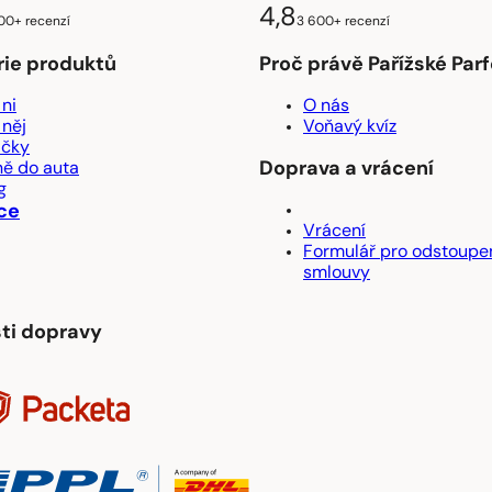
4,8
00+ recenzí
3 600+ recenzí
rie produktů
Proč právě Pařížské Pa
 ni
O nás
 něj
Voňavý kvíz
ačky
Doprava a vrácení
ě do auta
g
ce
Vrácení
Formulář pro odstoupe
smlouvy
ti dopravy