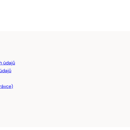
h údajů
 údajů
rávce)