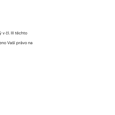
 čl. III těchto
eno Vaší právo na