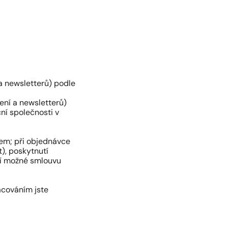
a newsletterů) podle
ení a newsletterů)
ční společnosti v
cem; při objednávce
), poskytnutí
ní možné smlouvu
acováním jste