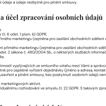
í údaje a údaje nezbytné pro plnění smlouvy.
a účel zpracování osobních údajů
e
l. 6 odst. 1 písm. b) GDPR,
ímého marketingu (zejména pro zasílání obchodních sdělení 
í přímého marketingu (zejména pro zasílání obchodních sděl
7 odst. 2 zákona č. 480/2004 Sb., o některých službách informa
by.
vinností vyplývajících ze smluvního vztahu mezi Vámi a správ
tné pro úspěšné vyřízení objednávky (jméno a adresa, kontakt
zavření a plnění smlouvy, bez poskytnutí osobních údajů ne
 marketingových aktivit.
iduálnímu rozhodování ve smyslu čl. 22 GDPR. S takovým zpr