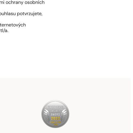
ami ochrany osobních
uhlasu potvrzujete,
nternetových
l/a.