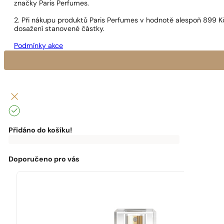
značky Paris Perfumes.
2. Při nákupu produktů Paris Perfumes v hodnotě alespoň 899 K
dosažení stanovené částky.
Podmínky akce
Přidáno do košíku!
0
Kč
0
Kč
K
Máte
dopravě
dopravu
zdarma
zdarma
Doporučeno pro vás
chybí:
0
Kč