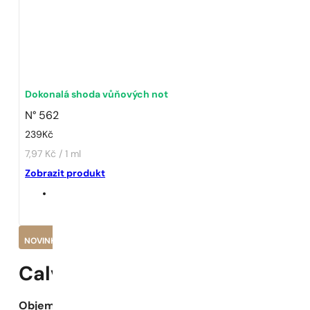
Dokonalá shoda vůňových not
N° 562
239
Kč
7,97 Kč / 1 ml
Zobrazit produkt
NOVINKA
Calvin Klein | CK Be
Objem: