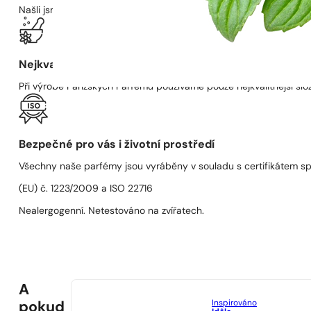
Našli jsme zlatou střední cestu mezi kvalitní vůní a dostupnou cen
Nejkvalitnější složky
Při výrobě Pařížských Parfémů používáme pouze nejkvalitnější složk
Bezpečné pro vás i životní prostředí
Všechny naše parfémy jsou vyráběny v souladu s certifikátem s
(EU) č. 1223/2009 a ISO 22716
Nealergogenní. Netestováno na zvířatech.
A
Inspirováno
pokud