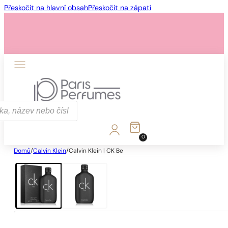
Přeskočit na hlavní obsah
Přeskočit na zápatí
0
Domů
/
Calvin Klein
/
Calvin Klein | CK Be