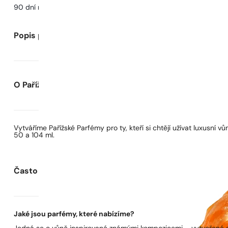
90 dní na
vyzkoušení
vůně
Popis parfému
O Pařížských Parfémech
Vytváříme Pařížské Parfémy pro ty, kteří si chtějí užívat luxusní
50 a 104 ml.
Často kladené otázky
Jaké jsou parfémy, které nabízíme?