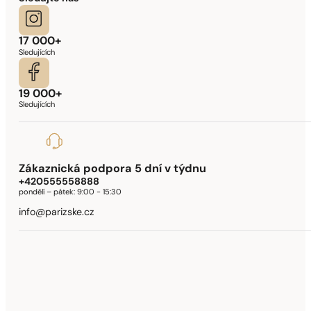
17 000+
Sledujících
19 000+
Sledujících
Zákaznická podpora 5 dní v týdnu
+420555558888
pondělí – pátek:
9:00 - 15:30
info@parizske.cz