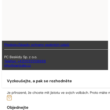
Předpisy
Zásady ochrany osobních údajů
PC Beskidy Sp. z o.o.
Telefon: +420555558888
info@parizske.cz
Vyzkoušejte, a pak se rozhodněte
Je přirozené, že chcete mít jistotu ve svých volbách. Proto máte
Objednejte