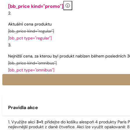
i
[bb_price kind="promo"]
Aktuální cena produktu
[bb_price kind="regular"]
[bb_pct type="regular"]
Nejnižší cena, za kterou byl produkt nabízen během posledních 
[bb_price kind="omnibus"]
[bb_pct type="omnibus"]
Pravidla akce
1. Využijte akci
3+1
: přidejte do košíku alespoň 4 produkty Pari
nejlevnější produkt z dané čtveřice. Akci lze využít opakovaně: 8