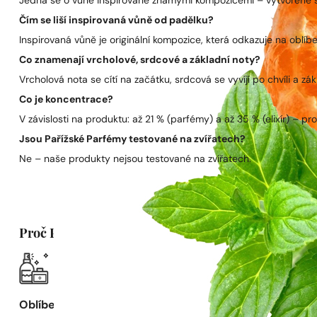
Jedná se o vůně inspirované známými kompozicemi – vytvořené s 
Čím se liší inspirovaná vůně od padělku?
Inspirovaná vůně je originální kompozice, která odkazuje na oblíben
Co znamenají vrcholové, srdcové a základní noty?
Vrcholová nota se cítí na začátku, srdcová se vyvíjí po chvíli a zák
Co je koncentrace?
V závislosti na produktu: až 21 % (parfémy) a až 35 % (elixír) – pro 
Jsou Pařížské Parfémy testované na zvířatech?
Ne – naše produkty nejsou testované na zvířatech.
Proč Pařížské Parfémy?
Oblíbená vůně za nižší cenu