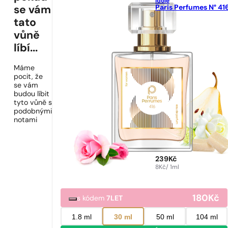
Idôle
Paris Perfumes N° 41
se vám
tato
vůně
líbí...
Máme
pocit, že
se vám
budou líbit
tyto vůně s
podobnými
notami
239
Kč
8
Kč
/ 1ml
180
Kč
s kódem
7LET
1.8 ml
30 ml
50 ml
104 ml