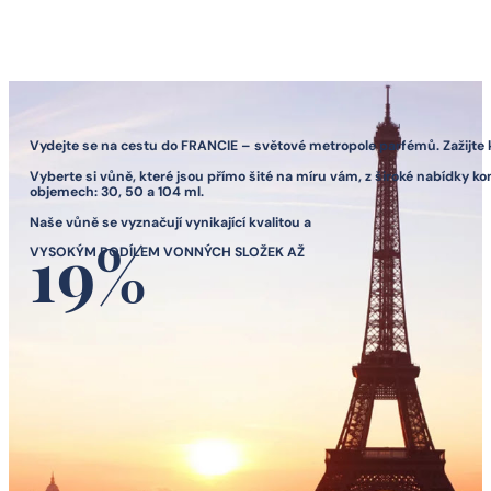
Vydejte se na cestu do FRANCIE – světové metropole parfémů. Zažijte k
Vyberte si vůně, které jsou přímo šité na míru vám, z široké nabídky k
objemech: 30, 50 a 104 ml.
Naše vůně se vyznačují vynikající kvalitou a
VYSOKÝM PODÍLEM VONNÝCH SLOŽEK AŽ
19%