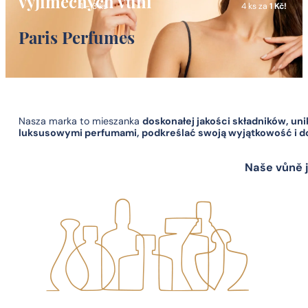
výjimečných vůní
1 - 3 ks
4 ks za
1 Kč!
Paris Perfumes
Nasza marka to mieszanka
doskonałej jakości składników, u
luksusowymi perfumami, podkreślać swoją wyjątkowość i d
Naše vůně j