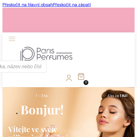
Přeskočit na hlavní obsah
Přeskočit na zápatí
1 - 3 ks
4 ks za
1 Kč!
0
1 - 3 ks
4 ks za
1 Kč!
Bonjur!
Vítejte ve světě