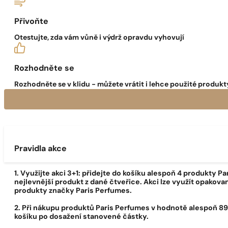
Přivoňte
Otestujte, zda vám vůně i výdrž opravdu vyhovují
Rozhodněte se
Rozhodněte se v klidu - můžete vrátit i lehce použité produkty
Pravidla akce
1. Využijte akci
3+1
: přidejte do košíku alespoň 4 produkty P
nejlevnější produkt z dané čtveřice. Akci lze využít opakovaně
produkty značky Paris Perfumes.
2. Při nákupu produktů Paris Perfumes v hodnotě alespoň 89
košíku po dosažení stanovené částky.