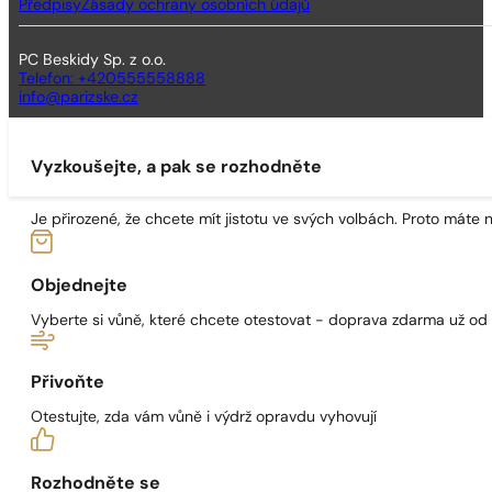
Předpisy
Zásady ochrany osobních údajů
PC Beskidy Sp. z o.o.
Telefon: +420555558888
info@parizske.cz
Vyzkoušejte, a pak se rozhodněte
Je přirozené, že chcete mít jistotu ve svých volbách. Proto máte
Objednejte
Vyberte si vůně, které chcete otestovat - doprava zdarma už od
Přivoňte
Otestujte, zda vám vůně i výdrž opravdu vyhovují
Rozhodněte se