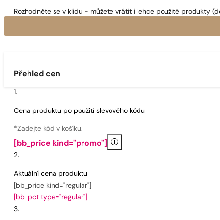
Rozhodněte se v klidu - můžete vrátit i lehce použité produkty (d
Přehled cen
Cena produktu po použití slevového kódu
*Zadejte kód v košíku.
i
[bb_price kind="promo"]
Aktuální cena produktu
[bb_price kind="regular"]
[bb_pct type="regular"]