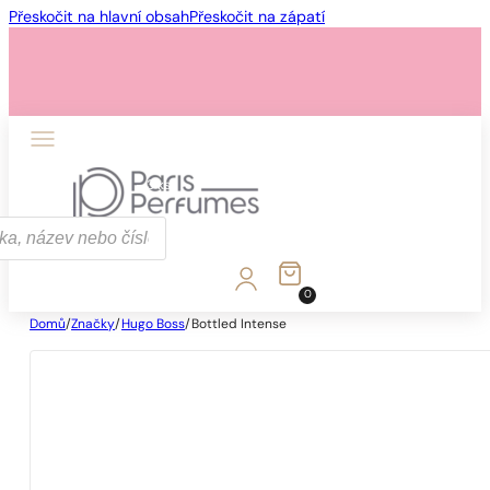
Přeskočit na hlavní obsah
Přeskočit na zápatí
1 - 3 ks
4 ks za
1 Kč!
0
Domů
/
Značky
/
Hugo Boss
/
Bottled Intense
1 - 3 ks
4 ks za
1 Kč!