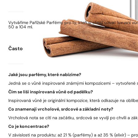
Vytváříme Pařížské Parfémy pro ty, kteří si chtějí užívat luxusní
50 a 104 ml.
Často kladené otázky
Jaké jsou parfémy, které nabízíme?
Jedná se o vůně inspirované známými kompozicemi – vytvořené s 
Čím se liší inspirovaná vůně od padělku?
Inspirovaná vůně je originální kompozice, která odkazuje na oblíben
Co znamenají vrcholové, srdcové a základní noty?
Vrcholová nota se cítí na začátku, srdcová se vyvíjí po chvíli a zák
Co je koncentrace?
V závislosti na produktu: až 21 % (parfémy) a až 35 % (elixír) – pro 