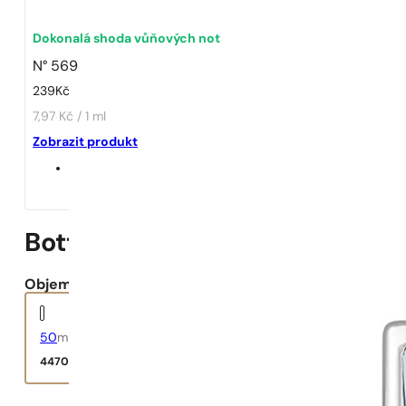
1 - 3 ks
4 ks za
1 Kč!
Dokonalá shoda vůňových not
N° 569
239
Kč
7,97 Kč / 1 ml
Zobrazit produkt
Bottled Intense
Objem:
50
ml
4470
Kč