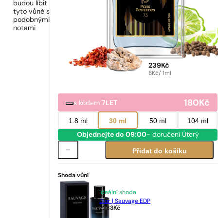
budou líbit
tyto vůně s
podobnými
notami
239
Kč
8
Kč
/ 1ml
180
Kč
s kódem
7LET
1.8 ml
30 ml
50 ml
104 ml
Objednejte do 09:00
- doručení Úterý
Přidat do košíku
Shoda vůní
Ideální shoda
Dior | Sauvage EDP
2283
Kč