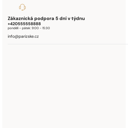
Zákaznická podpora 5 dní v týdnu
+420555558888
pondělí – pátek:
9:00 - 15:30
info@parizske.cz