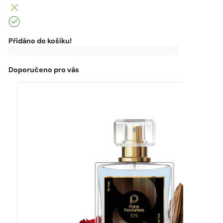
Přidáno do košíku!
0
Kč
0
Kč
K
dopravě
zdarma
Doporučeno pro vás
chybí:
0
Kč
Máte
dopravu
zdarma