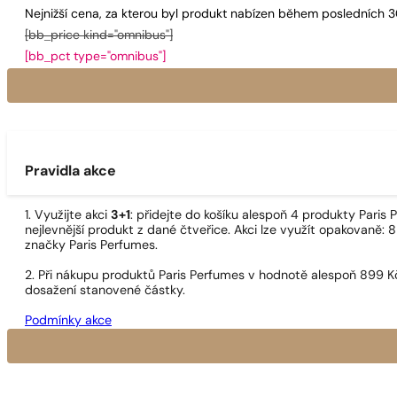
Nejnižší cena, za kterou byl produkt nabízen během posledních 
[bb_price kind="omnibus"]
[bb_pct type="omnibus"]
Pravidla akce
1. Využijte akci
3+1
: přidejte do košíku alespoň 4 produkty Pari
nejlevnější produkt z dané čtveřice. Akci lze využít opakovaně: 8
značky Paris Perfumes.
2. Při nákupu produktů Paris Perfumes v hodnotě alespoň 899 K
dosažení stanovené částky.
Podmínky akce