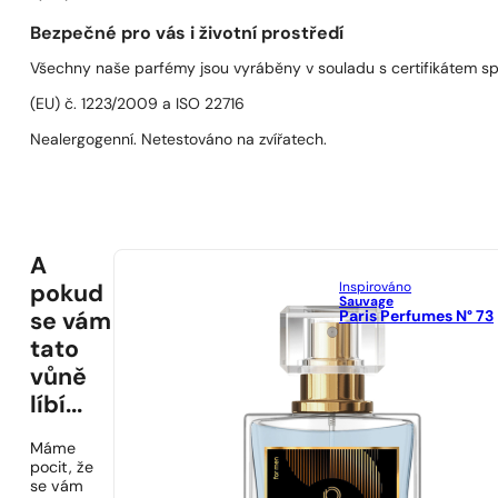
Bezpečné pro vás i životní prostředí
Všechny naše parfémy jsou vyráběny v souladu s certifikátem s
(EU) č. 1223/2009 a ISO 22716
Nealergogenní. Netestováno na zvířatech.
A
Inspirováno
pokud
Sauvage
Paris Perfumes N° 73
se vám
tato
vůně
líbí...
Máme
pocit, že
se vám