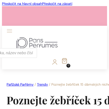
Přeskočit na hlavní obsah
Přeskočit na zápatí
1 - 3 ks
4 ks za
1 Kč!
0
1 - 3 ks
4 ks za
1 Kč!
Pařížské Parfémy
/
Trendy
/
Poznejte žebříček 15 dámských nic
Poznejte žebříček 15