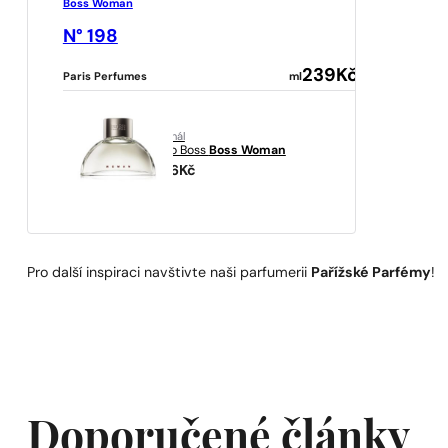
Boss Woman
N° 198
239
Kč
Paris Perfumes
ml
originál
Hugo Boss
Boss Woman
1286
Kč
Pro další inspiraci navštivte naši parfumerii
Pařížské Parfémy
!
Doporučené články