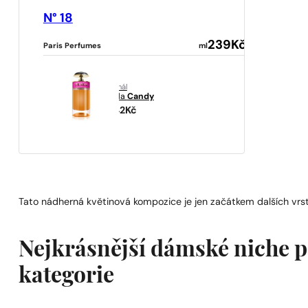
N° 18
239
Kč
Paris Perfumes
ml
originál
Prada
Candy
2342
Kč
Tato nádherná květinová kompozice je jen začátkem dalších v
Nejkrásnější dámské niche 
kategorie