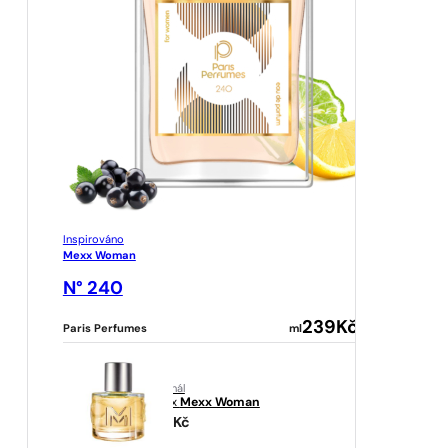
Inspirováno
Mexx Woman
N° 240
239
Kč
Paris Perfumes
ml
originál
Mexx
Mexx Woman
782
Kč