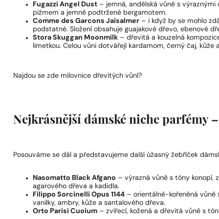
Fugazzi Angel Dust
– jemná, andělská vůně s výraznými d
pižmem a jemně podtržené bergamotem.
Comme des Garcons Jaisalmer
– i když by se mohlo zdát
podstatné. Složení obsahuje guajakové dřevo, ebenové dře
Stora Skuggan Moonmilk
– dřevitá a kouzelná kompozice
limetkou. Celou vůni dotvářejí kardamom, černý čaj, kůže a
Najdou se zde milovnice dřevitých vůní?
Nejkrásnější dámské niche parfémy – 
Posouváme se dál a představujeme další úžasný žebříček dámskýc
Nasomatto Black Afgano
– výrazná vůně s tóny konopí, ze
agarového dřeva a kadidla.
Filippo Sorcinelli Opus 1144
– orientálně-kořeněná vůně s
vanilky, ambry, kůže a santalového dřeva.
Orto Parisi Cuoium
– zvířecí, kožená a dřevitá vůně s tóny