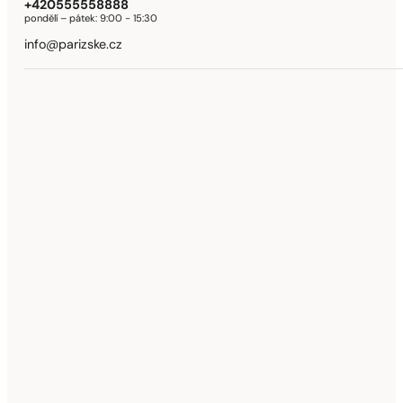
+420555558888
pondělí – pátek:
9:00 - 15:30
info@parizske.cz