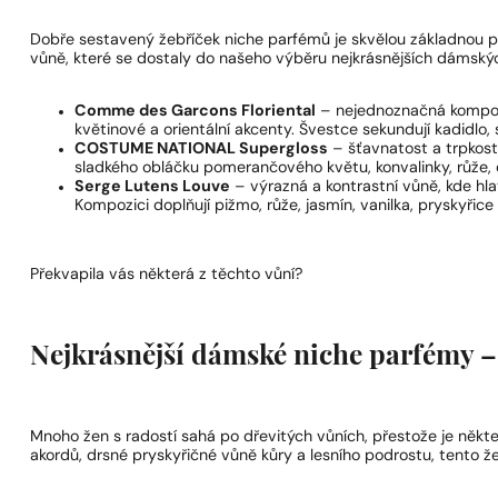
Dobře sestavený žebříček niche parfémů je skvělou základnou p
vůně, které se dostaly do našeho výběru nejkrásnějších dámský
Comme des Garcons Floriental
– nejednoznačná kompozi
květinové a orientální akcenty. Švestce sekundují kadidlo,
COSTUME NATIONAL Supergloss
– šťavnatost a trpkost
sladkého obláčku pomerančového květu, konvalinky, růže, 
Serge Lutens Louve
– výrazná a kontrastní vůně, kde hlav
Kompozici doplňují pižmo, růže, jasmín, vanilka, pryskyřice 
Překvapila vás některá z těchto vůní?
Nejkrásnější dámské niche parfémy – 
Mnoho žen s radostí sahá po dřevitých vůních, přestože je někte
akordů, drsné pryskyřičné vůně kůry a lesního podrostu, tento 