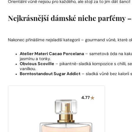
Orientální vůně nejsou pro každého, ale stojí za to jim dát šanci!
Nejkrásnější dámské niche parfémy 
Nakonec přinášíme nejsladší kategorii – gourmand vůně, které ok
Atelier Materi Cacao Porcelana
– sametová óda na kaka
jasmínu a tonky.
Obvious Scoville
– pikantně-sladká kompozice s chilli,
vanilkou.
Borntostandout Sugar Addict
– sladká vůně bez kalorií s
4.77