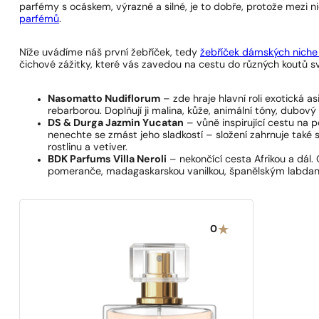
parfémy s ocáskem, výrazné a silné, je to dobře, protože mezi 
parfémů
.
Níže uvádíme náš první žebříček, tedy
žebříček dámských niche
čichové zážitky, které vás zavedou na cestu do různých koutů s
Nasomatto Nudiflorum
– zde hraje hlavní roli exotická a
rebarborou. Doplňují ji malina, kůže, animální tóny, dubov
DS & Durga Jazmin Yucatan
– vůně inspirující cestu na 
nenechte se zmást jeho sladkostí – složení zahrnuje také 
rostlinu a vetiver.
BDK Parfums Villa Neroli
– nekončící cesta Afrikou a dá
pomeranče, madagaskarskou vanilkou, španělským labdanem
0