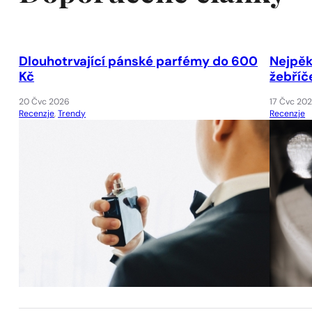
Dlouhotrvající pánské parfémy do 600
Nejpěk
Kč
žebříč
20 Čvc 2026
17 Čvc 20
Recenzje
,
Trendy
Recenzje