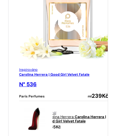
Inspirováno
Carolina Herrera | Good Girl Velvet Fatale
N° 536
239
Kč
Paris Perfumes
ml
originál
Carolina Herrera
Carolina Herrera |
Good Girl Velvet Fatale
5965
Kč