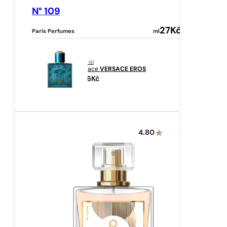
N° 109
27
Kč
Paris Perfumes
ml
originál
Versace
VERSACE EROS
3516
Kč
4.80