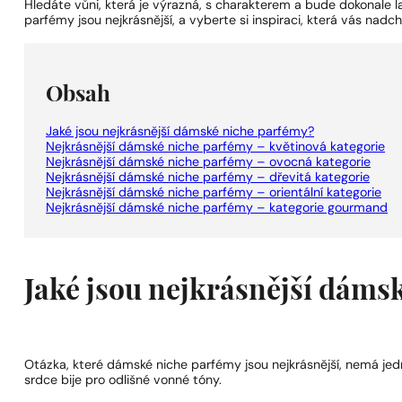
Hledáte vůni, která je výrazná, s charakterem a bude dokonale l
parfémy jsou nejkrásnější, a vyberte si inspiraci, která vás nadc
Obsah
Jaké jsou nejkrásnější dámské niche parfémy?
Nejkrásnější dámské niche parfémy – květinová kategorie
Nejkrásnější dámské niche parfémy – ovocná kategorie
Nejkrásnější dámské niche parfémy – dřevitá kategorie
Nejkrásnější dámské niche parfémy – orientální kategorie
Nejkrásnější dámské niche parfémy – kategorie gourmand
Jaké jsou nejkrásnější dáms
Otázka, které dámské niche parfémy jsou nejkrásnější, nemá jedn
srdce bije pro odlišné vonné tóny.