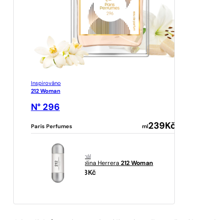
Inspirováno
212 Woman
N° 296
239
Kč
Paris Perfumes
ml
originál
Carolina Herrera
212 Woman
1323
Kč