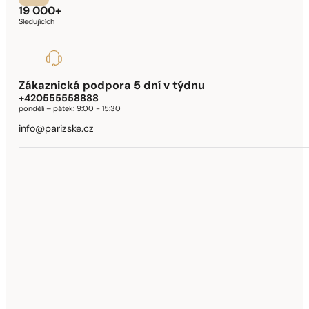
19 000+
Sledujících
Zákaznická podpora 5 dní v týdnu
+420555558888
pondělí – pátek:
9:00 - 15:30
info@parizske.cz