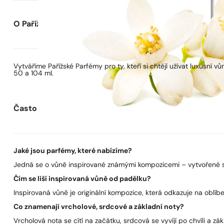
O Pařížských Parfémech
Vytváříme Pařížské Parfémy pro ty, kteří si chtějí užívat luxusní
50 a 104 ml.
Často kladené otázky
Jaké jsou parfémy, které nabízíme?
Jedná se o vůně inspirované známými kompozicemi – vytvořené s 
Čím se liší inspirovaná vůně od padělku?
Inspirovaná vůně je originální kompozice, která odkazuje na oblíben
Co znamenají vrcholové, srdcové a základní noty?
Vrcholová nota se cítí na začátku, srdcová se vyvíjí po chvíli a zák