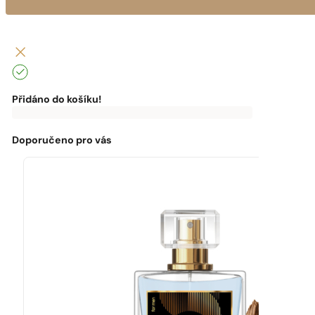
Přidáno do košíku!
0
Kč
0
Kč
K
dopravě
zdarma
Doporučeno pro vás
chybí:
0
Kč
Máte
dopravu
zdarma