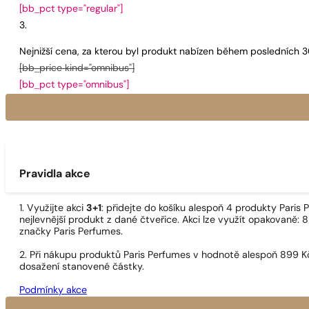
[bb_pct type="regular"]
Nejnižší cena, za kterou byl produkt nabízen během posledních 
[bb_price kind="omnibus"]
[bb_pct type="omnibus"]
Pravidla akce
1. Využijte akci
3+1
: přidejte do košíku alespoň 4 produkty Pari
nejlevnější produkt z dané čtveřice. Akci lze využít opakovaně: 8
značky Paris Perfumes.
2. Při nákupu produktů Paris Perfumes v hodnotě alespoň 899 K
dosažení stanovené částky.
Podmínky akce