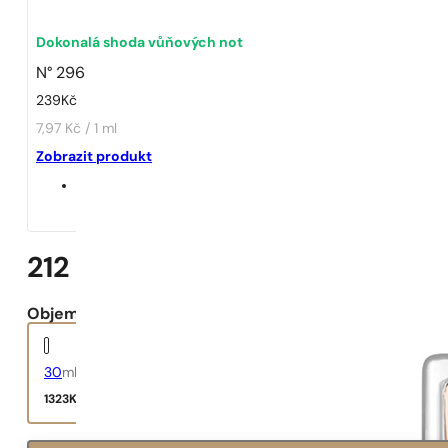
Dokonalá shoda vůňových not
N° 296
239
Kč
7,97 Kč / 1 ml
Zobrazit produkt
212 Woman
Objem:
30
ml
1323
Kč