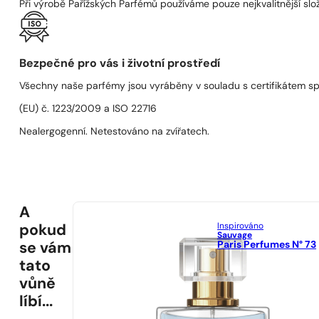
Při výrobě Pařížských Parfémů používáme pouze nejkvalitnější složk
Bezpečné pro vás i životní prostředí
Všechny naše parfémy jsou vyráběny v souladu s certifikátem s
(EU) č. 1223/2009 a ISO 22716
Nealergogenní. Netestováno na zvířatech.
A
Inspirováno
pokud
Sauvage
Paris Perfumes N° 73
se vám
tato
vůně
líbí...