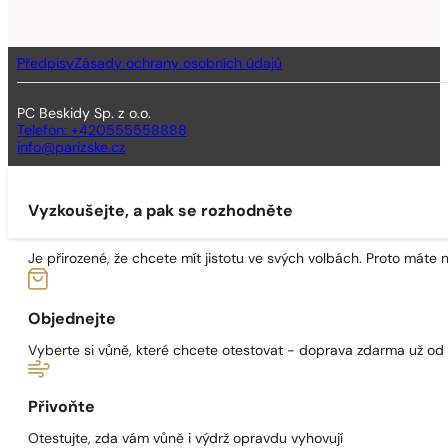
Předpisy
Zásady ochrany osobních údajů
PC Beskidy Sp. z o.o.
Telefon: +420555558888
info@parizske.cz
Vyzkoušejte, a pak se rozhodněte
Je přirozené, že chcete mít jistotu ve svých volbách. Proto máte
Objednejte
Vyberte si vůně, které chcete otestovat - doprava zdarma už od
Přivoňte
Otestujte, zda vám vůně i výdrž opravdu vyhovují