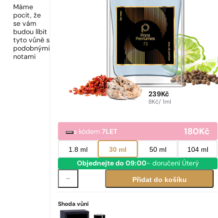
Máme
pocit, že
se vám
budou líbit
tyto vůně s
podobnými
notami
239
Kč
8
Kč
/ 1ml
180
Kč
s kódem
7LET
1.8 ml
30 ml
50 ml
104 ml
Objednejte do 09:00
- doručení Úterý
Přidat do košíku
Shoda vůní