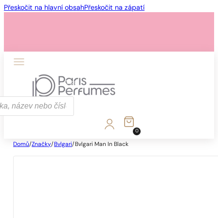
Přeskočit na hlavní obsah
Přeskočit na zápatí
1 - 3 ks
4 ks za
1 Kč!
0
Domů
/
Značky
/
Bvlgari
/
Bvlgari Man In Black
1 - 3 ks
4 ks za
1 Kč!