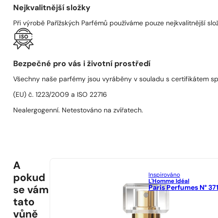
Nejkvalitnější složky
Při výrobě Pařížských Parfémů používáme pouze nejkvalitnější složk
Bezpečné pro vás i životní prostředí
Všechny naše parfémy jsou vyráběny v souladu s certifikátem s
(EU) č. 1223/2009 a ISO 22716
Nealergogenní. Netestováno na zvířatech.
A
Inspirováno
pokud
L'Homme Idéal
Paris Perfumes N° 37
se vám
tato
vůně