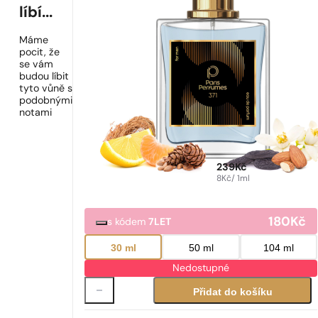
líbí...
Máme
pocit, že
se vám
budou líbit
tyto vůně s
podobnými
notami
239
Kč
8
Kč
/ 1ml
180
Kč
s kódem
7LET
30 ml
50 ml
104 ml
Nedostupné
Přidat do košíku