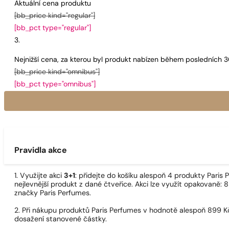
Aktuální cena produktu
[bb_price kind="regular"]
[bb_pct type="regular"]
Nejnižší cena, za kterou byl produkt nabízen během posledních 
[bb_price kind="omnibus"]
[bb_pct type="omnibus"]
Pravidla akce
1. Využijte akci
3+1
: přidejte do košíku alespoň 4 produkty Pari
nejlevnější produkt z dané čtveřice. Akci lze využít opakovaně: 8
značky Paris Perfumes.
2. Při nákupu produktů Paris Perfumes v hodnotě alespoň 899 K
dosažení stanovené částky.