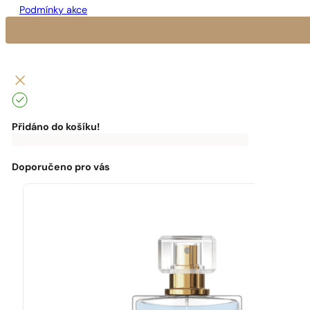
Podmínky akce
Přidáno do košíku!
0
Kč
0
Kč
K
dopravě
zdarma
Doporučeno pro vás
chybí:
0
Kč
Máte
dopravu
zdarma