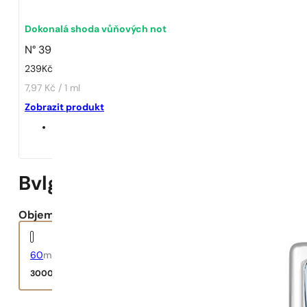
1 - 3 ks
4 ks za
1 Kč!
Dokonalá shoda vůňových not
N° 39
239
Kč
7,97 Kč / 1 ml
Zobrazit produkt
Bvlgari Man In Black
Objem:
60
ml
3000
Kč