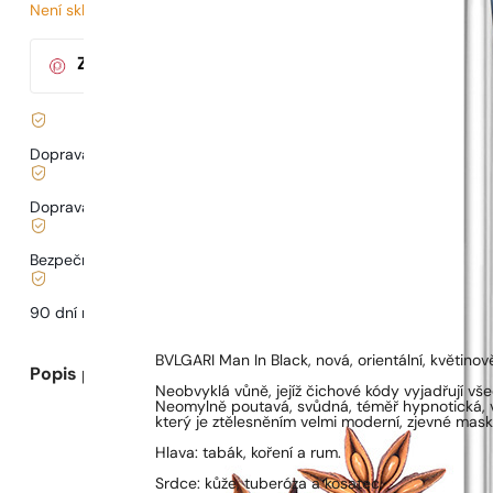
Není skladem
50
Kč
/ 1ml, včetně DPH
|
Za nákup tohoto produktu
získáte
50
bodů
v klu
Doprava zdarma od
899 Kč
Doprava od
68 Kč
.
Bezpečné nakupování a platby
90 dní na
vyzkoušení
vůně
BVLGARI Man In Black, nová, orientální, květin
Popis parfému
Neobvyklá vůně, jejíž čichové kódy vyjadřují 
Neomylně poutavá, svůdná, téměř hypnotická, 
který je ztělesněním velmi moderní, zjevné mask
Hlava: tabák, koření a rum.
Srdce: kůže, tuberóza a kosatec.