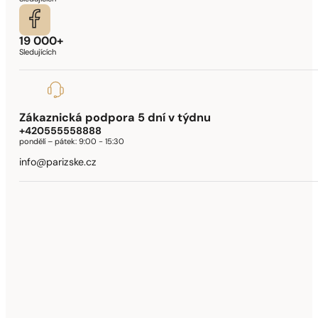
19 000+
Sledujících
Zákaznická podpora 5 dní v týdnu
+420555558888
pondělí – pátek:
9:00 - 15:30
info@parizske.cz