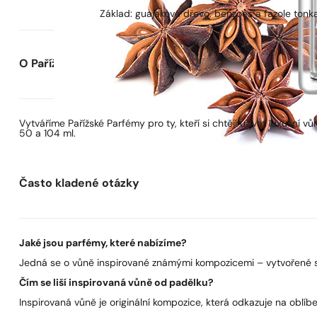
Základ: guajakové dřevo, benzoes a fazole tonk
O Pařížských Parfémech
Vytváříme Pařížské Parfémy pro ty, kteří si chtějí užívat luxusní
50 a 104 ml.
Často kladené otázky
Jaké jsou parfémy, které nabízíme?
Jedná se o vůně inspirované známými kompozicemi – vytvořené s 
Čím se liší inspirovaná vůně od padělku?
Inspirovaná vůně je originální kompozice, která odkazuje na oblíben