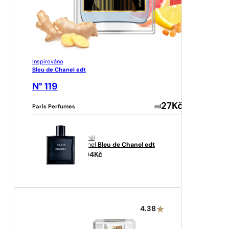
Inspirováno
Bleu de Chanel edt
N° 119
27
Kč
Paris Perfumes
ml
originál
Chanel
Bleu de Chanel edt
3204
Kč
4.38