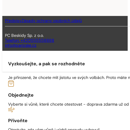
Předpisy
Zásady ochrany osobních údajů
PC Beskidy Sp. z o.o.
Telefon: +420555558888
info@parizske.cz
Vyzkoušejte, a pak se rozhodněte
Je přirozené, že chcete mít jistotu ve svých volbách. Proto máte
Objednejte
Vyberte si vůně, které chcete otestovat - doprava zdarma už od
Přivoňte