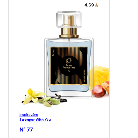
4.69
Inspirováno
Stronger With You
N° 77