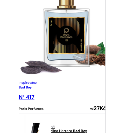
Inspirováno
Bad Boy
N° 417
27
Kč
Paris Perfumes
ml
originál
Carolina Herrera
Bad Boy