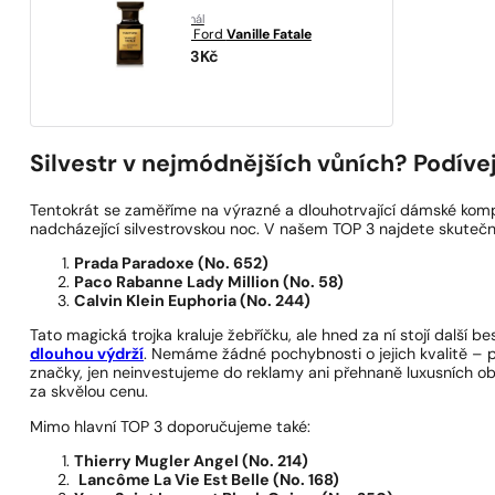
originál
Tom Ford
Vanille Fatale
11153
Kč
Silvestr v nejmódnějších vůních? Podívej
Tentokrát se zaměříme na výrazné a dlouhotrvající dámské komp
nadcházející silvestrovskou noc. V našem TOP 3 najdete skuteč
Prada Paradoxe (No. 652)
Paco Rabanne Lady Million (No. 58)
Calvin Klein Euphoria (No. 244)
Tato magická trojka kraluje žebříčku, ale hned za ní stojí další be
dlouhou výdrží
. Nemáme žádné pochybnosti o jejich kvalitě – 
značky, jen neinvestujeme do reklamy ani přehnaně luxusních 
za skvělou cenu.
Mimo hlavní TOP 3 doporučujeme také:
Thierry Mugler Angel (No. 214)
Lancôme La Vie Est Belle (No. 168)