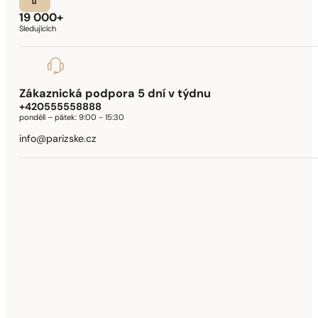
19 000+
Sledujících
Zákaznická podpora 5 dní v týdnu
+420555558888
pondělí – pátek:
9:00 - 15:30
info@parizske.cz