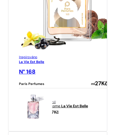
Inspirováno
La Vie Est Belle
N° 168
27
Kč
Paris Perfumes
ml
originál
Lancome
La Vie Est Belle
1937
Kč