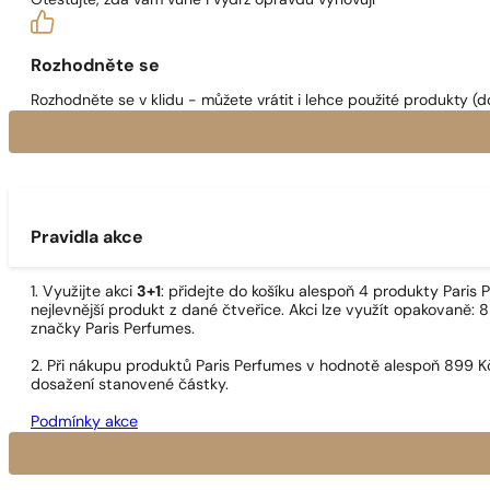
Otestujte, zda vám vůně i výdrž opravdu vyhovují
Rozhodněte se
Rozhodněte se v klidu - můžete vrátit i lehce použité produkty (d
Pravidla akce
1. Využijte akci
3+1
: přidejte do košíku alespoň 4 produkty Pari
nejlevnější produkt z dané čtveřice. Akci lze využít opakovaně: 8
značky Paris Perfumes.
2. Při nákupu produktů Paris Perfumes v hodnotě alespoň 899 K
dosažení stanovené částky.
Podmínky akce