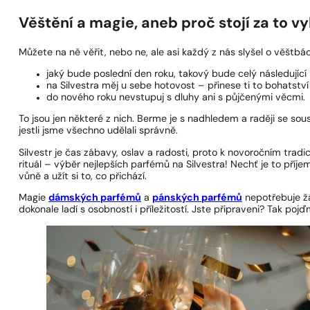
Věštění a magie, aneb proč stojí za to vy
Můžete na ně věřit, nebo ne, ale asi každý z nás slyšel o věštbá
jaký bude poslední den roku, takový bude celý následující 
na Silvestra měj u sebe hotovost – přinese ti to bohatství
do nového roku nevstupuj s dluhy ani s půjčenými věcmi.
To jsou jen některé z nich. Berme je s nadhledem a raději se so
jestli jsme všechno udělali správně.
Silvestr je čas zábavy, oslav a radosti, proto k novoročním tra
rituál – výběr nejlepších parfémů na Silvestra! Nechť je to příj
vůně a užít si to, co přichází.
Magie
dámských parfémů
a
pánských parfémů
nepotřebuje žád
dokonale ladí s osobností i příležitostí. Jste připraveni? Tak poj