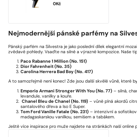
2570
Kč
Nejmodernější pánské parfémy na Silves
Pánský parfém na Silvestra je jako poslední dílek elegantní moz
zvědavé pohledy. Vsaďte na silné a výrazné kompozice. Naše tip
Paco Rabanne 1 Million (No. 151)
Dior Fahrenheit (No. 35)
Carolina Herrera Bad Boy (No. 417)
A to samozřejmě není konec! Zde jsou další skvělé vůně, které by 
Emporio Armani Stronger With You (No. 77)
– silná, cha
levandule, vanilky a kouře.
Chanel Bleu de Chanel (No. 119)
– vůně plná akordů citr
santalového dřeva a Iso E Super.
Tom Ford Vanille Fatale (No. 231)
– intenzivní a sofistik
madagaskarskou vanilkou, semišem a tabákem.
Ještě více inspirace pro muže najdete na stránkách naší online 