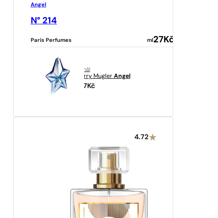
Angel
N° 214
27
Kč
Paris Perfumes
ml
originál
Thierry Mugler
Angel
1937
Kč
4.72