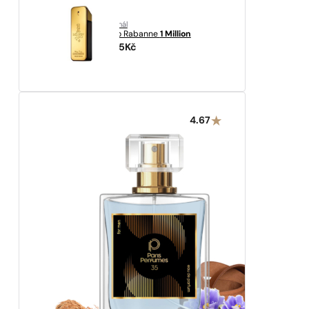
originál
Paco Rabanne
1 Million
2225
Kč
4.67