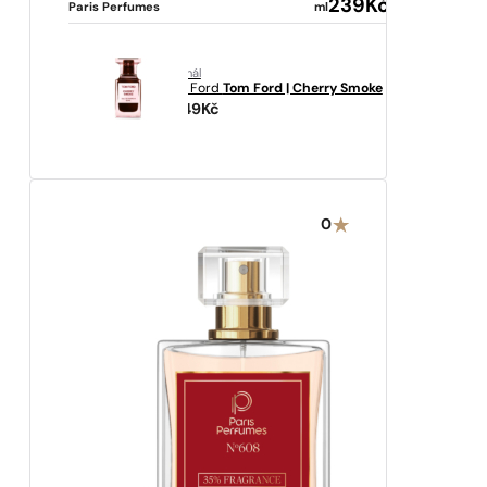
239
Kč
Paris Perfumes
ml
originál
Tom Ford
Tom Ford | Cherry Smoke
11949
Kč
0