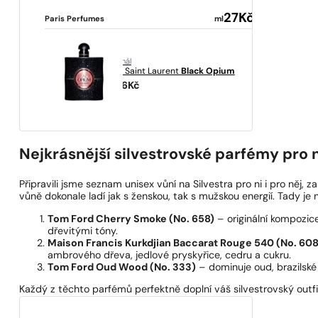
27
Kč
Paris Perfumes
ml
originál
Yves Saint Laurent
Black Opium
1696
Kč
Nejkrásnější silvestrovské parfémy pro 
Připravili jsme seznam unisex vůní na Silvestra pro ni i pro něj, 
vůně dokonale ladí jak s ženskou, tak s mužskou energií. Tady je 
Tom Ford Cherry Smoke (No. 658)
– originální kompozice
dřevitými tóny.
Maison Francis Kurkdjian Baccarat Rouge 540 (No. 608
ambrového dřeva, jedlové pryskyřice, cedru a cukru.
Tom Ford Oud Wood (No. 333)
– dominuje oud, brazilské
Každý z těchto parfémů perfektně doplní váš silvestrovský outfi