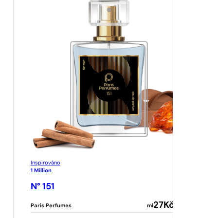
Inspirováno
1 Million
N° 151
27
Kč
Paris Perfumes
ml