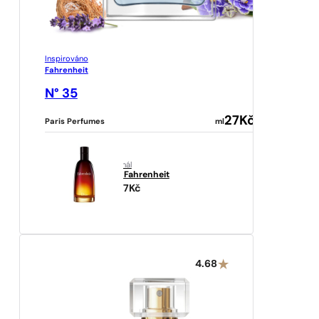
Inspirováno
Fahrenheit
N° 35
27
Kč
Paris Perfumes
ml
originál
Dior
Fahrenheit
2577
Kč
4.68