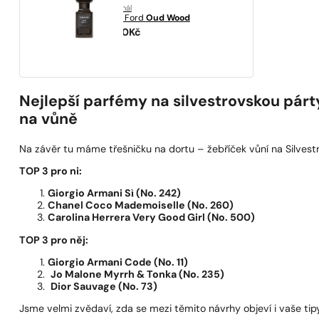
originál
Tom Ford
Oud Wood
3810
Kč
Nejlepší parfémy na silvestrovskou pár
na vůně
Na závěr tu máme třešničku na dortu – žebříček vůní na Silvestra 
TOP 3 pro ni:
Giorgio Armani Sì (No. 242)
Chanel Coco Mademoiselle (No. 260)
Carolina Herrera Very Good Girl (No. 500)
TOP 3 pro něj:
Giorgio Armani Code (No. 11)
Jo Malone Myrrh & Tonka (No. 235)
Dior Sauvage (No. 73)
Jsme velmi zvědaví, zda se mezi těmito návrhy objeví i vaše tipy