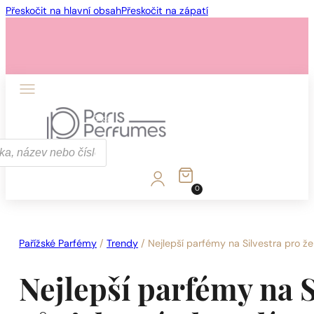
Přeskočit na hlavní obsah
Přeskočit na zápatí
1 - 3 ks
4 ks za
1 Kč!
0
1 - 3 ks
4 ks za
1 Kč!
Pařížské Parfémy
/
Trendy
/
Nejlepší parfémy na Silvestra pro že
Nejlepší parfémy na S