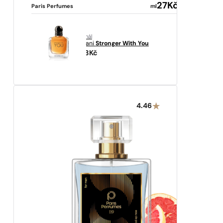
27
Kč
Paris Perfumes
ml
originál
Armani
Stronger With You
2313
Kč
4.46