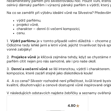
nezaměnitelný parfém pro silvestrovskou noc. Použít vůni, kte
oslnivý dámský parfém i výrazný pánský parfém s výdrží, kter
Na co se zaměřit při výběru ideální vůně na Silvestra? Především
výdrž parfému,
projekci vůně,
charakter – denní či večerní kompozici,
cenu.
1.
Výdrž parfému
je v tomto případě velmi důležitá – chceme p
Odložme tedy lehké jarní a letní vůně, jejichž trvanlivost bývá
vonné zabijáky!
2.
Projekce vůně
je klíčová zejména tehdy, když se chystáme na
parfém cítit nejen pro nás samotné, ale i pro naše okolí.
3.
Denní a večerní vůně
se liší intenzitou, výdrží i charakterem.
kompozice, které zazáří stejně jako diskotéková koule!
4. A co cena? Silvestr rozhodně není příležitost, kvůli které b
kvalitní, dlouhotrvající a cenově dostupné vůně inspirované orig
V následujících odstavcích najdete žebříčky a seznamy ověřenýc
4.80