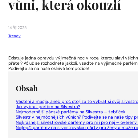
vůni, která okouzlí
1 - 3 ks
4 ks za
1 Kč!
14 Říj 2025
Trendy
Existuje jedna opravdu výjimečná noc v roce, kterou slaví všichn
přátel? Ať už se rozhodnete jakkoli, vsaďte na výjimečné parfémy 
Podívejte se na naše oslnivé kompozice!
Obsah
Věštění a magie, aneb proč stojí za to vybrat si svůj silvest
Jak vybrat parfém na Silvestra?
Nejmodernější pánské parfémy na Silvestra – žebříček
Silvestr v nejmódnějších vůních? Podívejte se na naše tipy pr
Nejkrásnější silvestrovské parfémy pro ni i pro něj – ověřen
Nejlepší parfémy na silvestrovskou párty pro ženy a muže p