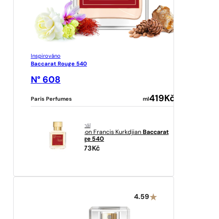
Inspirováno
Baccarat Rouge 540
N° 608
419
Kč
Paris Perfumes
ml
originál
Maison Francis Kurkdjian
Baccarat
Rouge 540
10273
Kč
4.59