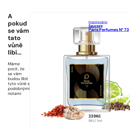
A
Inspirováno
pokud
Sauvage
Paris Perfumes N° 73
se vám
tato
vůně
líbí...
Máme
pocit, že
se vám
budou líbit
tyto vůně s
podobnými
notami
239
Kč
8
Kč
/ 1ml