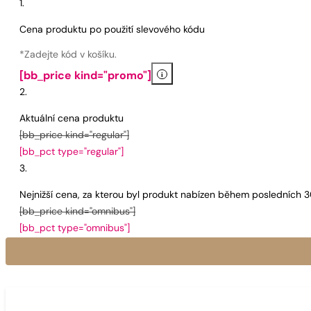
Cena produktu po použití slevového kódu
*Zadejte kód v košíku.
i
[bb_price kind="promo"]
Aktuální cena produktu
[bb_price kind="regular"]
[bb_pct type="regular"]
Nejnižší cena, za kterou byl produkt nabízen během posledních 
[bb_price kind="omnibus"]
[bb_pct type="omnibus"]