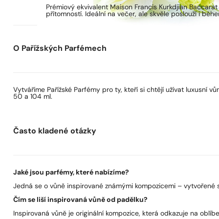
Prémiový ekvivalent Maison Francis Kurkdjian Baccarat
přítomností. Ideální na večer, ale skvěle poslouží i běh
O Pařížských Parfémech
Vytváříme Pařížské Parfémy pro ty, kteří si chtějí užívat luxusní
50 a 104 ml.
Často kladené otázky
Jaké jsou parfémy, které nabízíme?
Jedná se o vůně inspirované známými kompozicemi – vytvořené s 
Čím se liší inspirovaná vůně od padělku?
Inspirovaná vůně je originální kompozice, která odkazuje na oblíben