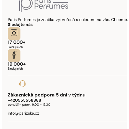
Paris Perfumes je značka vytvořená s ohledem na vás. Chceme, 
Sledujte nás
17 000+
Sledujících
19 000+
Sledujících
Zákaznická podpora 5 dní v týdnu
+420555558888
pondělí – pátek:
9:00 - 15:30
info@parizske.cz