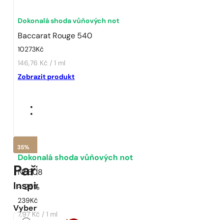
Dokonalá shoda vůňových not
Baccarat Rouge 540
10273
Kč
146,76 Kč / 1 ml
Zobrazit produkt
35%
Dokonalá shoda vůňových not
Pařížské Parfémy Elixír N° 60
N° 608
Inspirováno
Baccarat Rouge 540
- 25%
239
Kč
Vyberte koncentraci
7,97 Kč / 1 ml