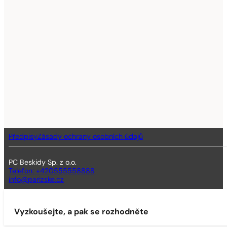
Předpisy
Zásady ochrany osobních údajů
PC Beskidy Sp. z o.o.
Telefon: +420555558888
info@parizske.cz
Vyzkoušejte, a pak se rozhodněte