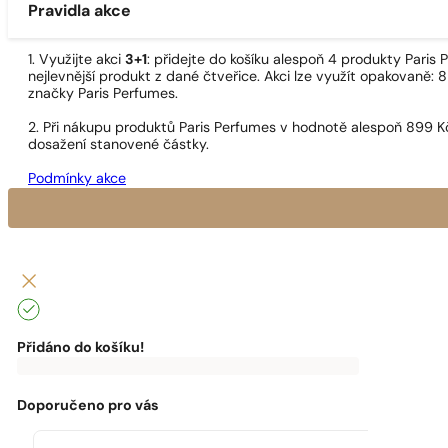
Pravidla akce
1. Využijte akci
3+1
: přidejte do košíku alespoň 4 produkty Pari
nejlevnější produkt z dané čtveřice. Akci lze využít opakovaně: 8
značky Paris Perfumes.
2. Při nákupu produktů Paris Perfumes v hodnotě alespoň 899 K
dosažení stanovené částky.
Podmínky akce
Přidáno do košíku!
0
Kč
0
Kč
K
dopravě
zdarma
Doporučeno pro vás
chybí:
0
Kč
Máte