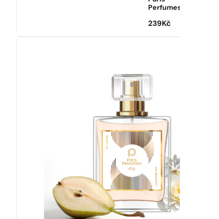
Perfumes
239
Kč