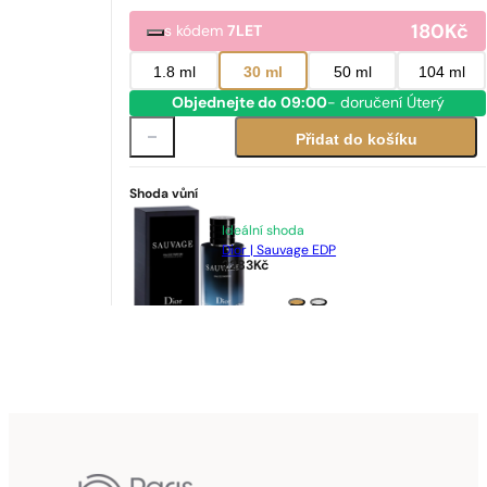
180
Kč
s kódem
7LET
1.8 ml
30 ml
50 ml
104 ml
Objednejte do 09:00
- doručení Úterý
Přidat do košíku
Shoda vůní
Ideální shoda
Dior | Sauvage EDP
2283
Kč