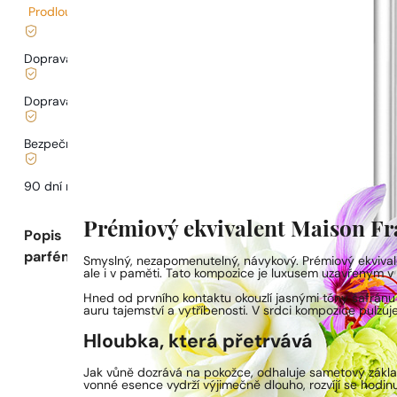
Prodloužená doba dodání
Doprava zdarma od
899 Kč
Doprava od
68 Kč
.
Bezpečné nakupování a platby
90 dní na
vyzkoušení
vůně
Prémiový ekvivalent Maison Fr
Popis
parfému
Smyslný, nezapomenutelný, návykový. Prémiový ekvival
ale i v paměti. Tato kompozice je luxusem uzavřeným v k
Hned od prvního kontaktu okouzlí jasnými tóny šafránu 
auru tajemství a vytříbenosti. V srdci kompozice pulzu
Hloubka, která přetrvává
Jak vůně dozrává na pokožce, odhaluje sametový základ 
vonné esence vydrží výjimečně dlouho, rozvíjí se hodinu