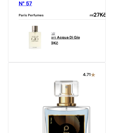
N° 57
27
Kč
Paris Perfumes
ml
originál
Armani
Acqua Di Gio
2109
Kč
4.71