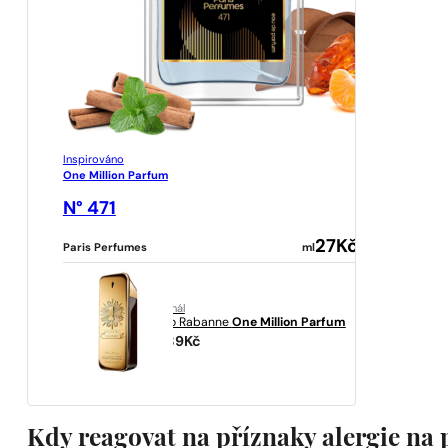
Inspirováno
One Million Parfum
N° 471
27
Kč
Paris Perfumes
ml
originál
Paco Rabanne
One Million Parfum
3639
Kč
Kdy reagovat na příznaky alergie na