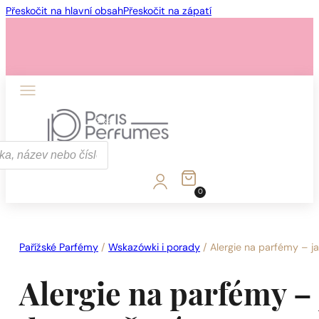
Přeskočit na hlavní obsah
Přeskočit na zápatí
1 - 3 ks
4 ks za
1 Kč!
0
1 - 3 ks
4 ks za
1 Kč!
Pařížské Parfémy
/
Wskazówki i porady
/
Alergie na parfémy – ja
Alergie na parfémy – 