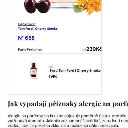
Inspirováno
Tom Ford | Cherry Smoke
N° 658
239
Kč
Paris Perfumes
ml
originál
Tom Ford
Tom Ford | Cherry Smoke
11949
Kč
Jak vypadají příznaky alergie na par
Alergie na parfémy na krku se objevuje poměrně často, protože 
vstřebává aromata. Jakmile zaznamenáš svědění, zarudnutí nebo
vodou, aby se pokožka zklidnila a reakce se dále nerozvíjela.