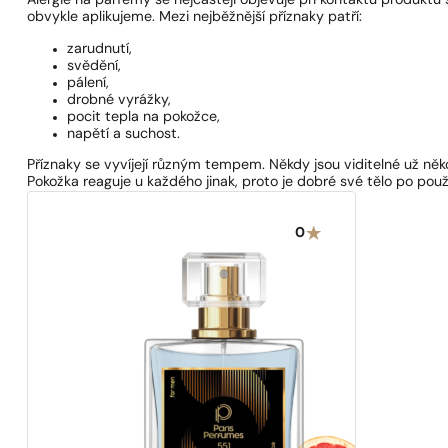
Alergie na parfémy se nejčastěji objevuje při kontaktu produktu
obvykle aplikujeme. Mezi nejběžnější příznaky patří:
zarudnutí,
svědění,
pálení,
drobné vyrážky,
pocit tepla na pokožce,
napětí a suchost.
Příznaky se vyvíjejí různým tempem. Někdy jsou viditelné už něko
Pokožka reaguje u každého jinak, proto je dobré své tělo po pou
0