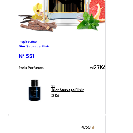
Inspirováno
Dior Sauvage Elixir
N° 551
27
Kč
Paris Perfumes
ml
originál
Dior
Dior Sauvage Elixir
7038
Kč
4.59