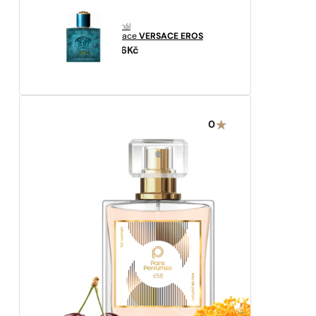
originál
Versace
VERSACE EROS
3516
Kč
0