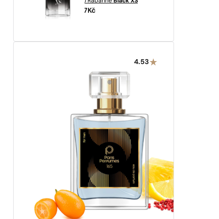
Paco Rabanne
Black XS
1937
Kč
4.53