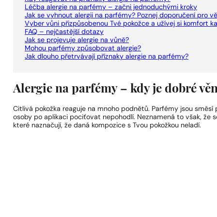
Léčba alergie na parfémy – začni jednoduchými kroky
Jak se vyhnout alergii na parfémy? Poznej doporučení pro 
Vyber vůni přizpůsobenou Tvé pokožce a užívej si komfort k
FAQ – nejčastější dotazy
Jak se projevuje alergie na vůně?
Mohou parfémy způsobovat alergie?
Jak dlouho přetrvávají příznaky alergie na parfémy?
Alergie na parfémy – kdy je dobré vě
Citlivá pokožka reaguje na mnoho podnětů. Parfémy jsou směsí p
osoby po aplikaci pociťovat nepohodlí. Neznamená to však, že se
které naznačují, že daná kompozice s Tvou pokožkou neladí.