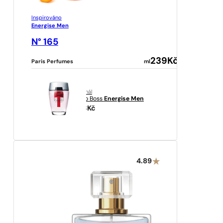
Inspirováno
Energise Men
N° 165
239
Kč
Paris Perfumes
ml
originál
Hugo Boss
Energise Men
1173
Kč
4.89