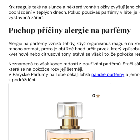
Krk reaguje také na slunce a některé vonné složky zvyšují jeho c
podráždění v teplých dnech. Pokud používáš parfémy v létě, je l
vystavená záření.
Pochop příčiny alergie na parfémy
Alergie na parfémy vzniká tehdy, když organismus reaguje na ko
mnoho aromat, proto je obtížné hned určit prvek, který způsobu
květinové nebo citrusové tóny, stává se však i to, že pokožka r
Neznamená to však konec radosti z používání parfémů. Stačí sáh
které se na pokožce rozvíjejí šetrněji.
V Paryskie Perfumy na Tebe čekají lehké
pánské parfémy
a jem
z podráždění.
0