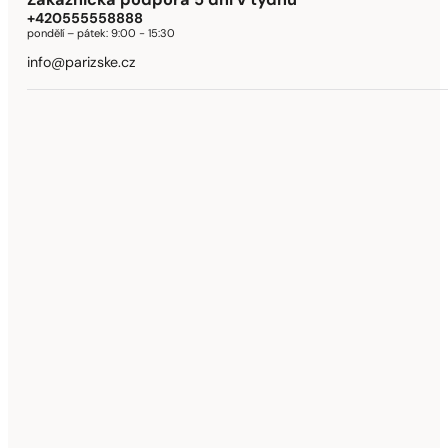
Zákaznická podpora 5 dní v týdnu
+420555558888
pondělí – pátek:
9:00 - 15:30
info@parizske.cz