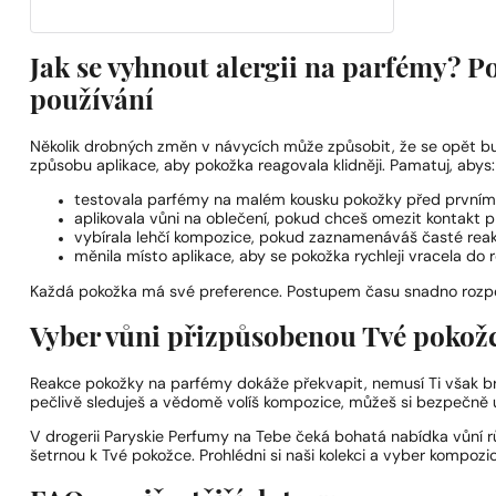
Jak se vyhnout alergii na parfémy? 
používání
Několik drobných změn v návycích může způsobit, že se opět bu
způsobu aplikace, aby pokožka reagovala klidněji. Pamatuj, abys:
testovala parfémy na malém kousku pokožky před prvním
aplikovala vůni na oblečení, pokud chceš omezit kontakt 
vybírala lehčí kompozice, pokud zaznamenáváš časté reak
měnila místo aplikace, aby se pokožka rychleji vracela do 
Každá pokožka má své preference. Postupem času snadno rozpozn
Vyber vůni přizpůsobenou Tvé pokožc
Reakce pokožky na parfémy dokáže překvapit, nemusí Ti však br
pečlivě sleduješ a vědomě volíš kompozice, můžeš si bezpečně už
V drogerii Paryskie Perfumy na Tebe čeká bohatá nabídka vůní rů
šetrnou k Tvé pokožce. Prohlédni si naši kolekci a vyber kompozic