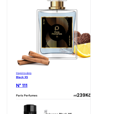
Inspirováno
Black XS
N° 111
239
Kč
Paris Perfumes
ml
originál