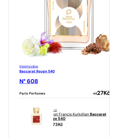
Inspirováno
Baccarat Rouge 540
N° 608
27
Kč
Paris Perfumes
ml
originál
Maison Francis Kurkdjian
Baccarat
Rouge 540
10273
Kč