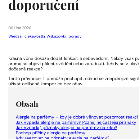
doporučení
1 - 3 ks
4 ks za
1 Kč!
06 Úno 2026
Wiedza i ciekawostki
,
Wskazówki i porady
Krásná vůně dokáže dodat lehkost a sebevědomí. Někdy však pok
aroma se objeví pálení, svědění nebo zarudnutí. Tehdy se v hlavě
dočasná reakce?
Tento průvodce Ti pomůže pochopit, odkud se znepokojivé signál
užívat oblíbené kompozice bez obav.
Obsah
Alergie na parfémy – kdy je dobré věnovat pozornost reakci
Jak vypadá alergie na parfémy? Poznej nejčastější příznaky
Jak vypadají příznaky alergie na parfémy na krku?
Pochop příčiny alergie na parfémy
Kdy reagovat na příznaky alergie na parfémy?