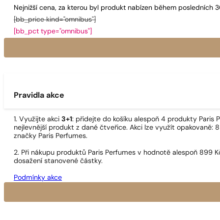
Nejnižší cena, za kterou byl produkt nabízen během posledních 
[bb_price kind="omnibus"]
[bb_pct type="omnibus"]
Pravidla akce
1. Využijte akci
3+1
: přidejte do košíku alespoň 4 produkty Pari
nejlevnější produkt z dané čtveřice. Akci lze využít opakovaně: 8
značky Paris Perfumes.
2. Při nákupu produktů Paris Perfumes v hodnotě alespoň 899 K
dosažení stanovené částky.
Podmínky akce