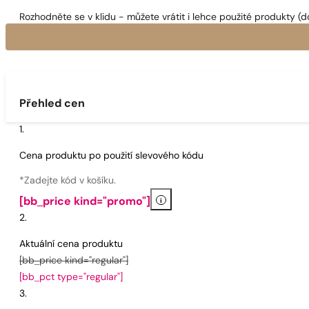
Rozhodněte se v klidu - můžete vrátit i lehce použité produkty (d
Přehled cen
Cena produktu po použití slevového kódu
*Zadejte kód v košíku.
i
[bb_price kind="promo"]
Aktuální cena produktu
[bb_price kind="regular"]
[bb_pct type="regular"]