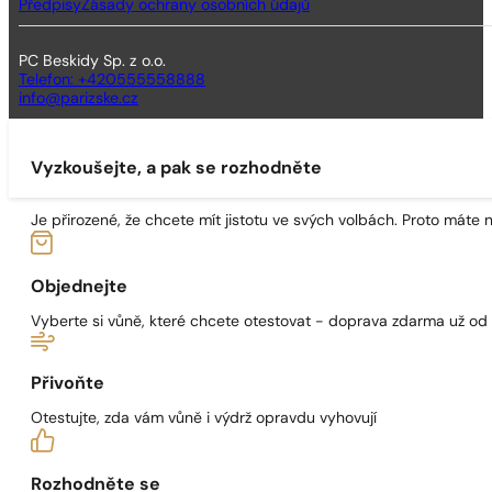
Předpisy
Zásady ochrany osobních údajů
PC Beskidy Sp. z o.o.
Telefon: +420555558888
info@parizske.cz
Vyzkoušejte, a pak se rozhodněte
Je přirozené, že chcete mít jistotu ve svých volbách. Proto máte
Objednejte
Vyberte si vůně, které chcete otestovat - doprava zdarma už od
Přivoňte
Otestujte, zda vám vůně i výdrž opravdu vyhovují
Rozhodněte se