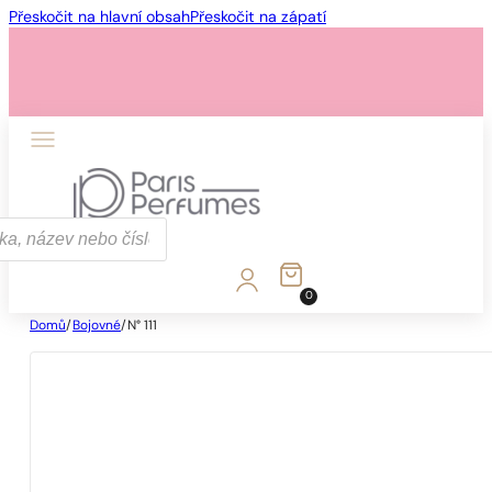
Přeskočit na hlavní obsah
Přeskočit na zápatí
0
Domů
/
Bojovné
/
N° 111