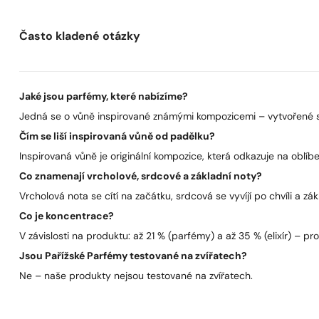
Často kladené otázky
Jaké jsou parfémy, které nabízíme?
Jedná se o vůně inspirované známými kompozicemi – vytvořené s 
Čím se liší inspirovaná vůně od padělku?
Inspirovaná vůně je originální kompozice, která odkazuje na oblíben
Co znamenají vrcholové, srdcové a základní noty?
Vrcholová nota se cítí na začátku, srdcová se vyvíjí po chvíli a zák
Co je koncentrace?
V závislosti na produktu: až 21 % (parfémy) a až 35 % (elixír) – pro 
Jsou Pařížské Parfémy testované na zvířatech?
Ne – naše produkty nejsou testované na zvířatech.