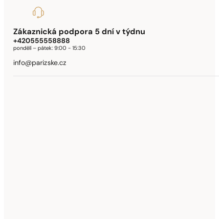
Zákaznická podpora 5 dní v týdnu
+420555558888
pondělí – pátek:
9:00 - 15:30
info@parizske.cz