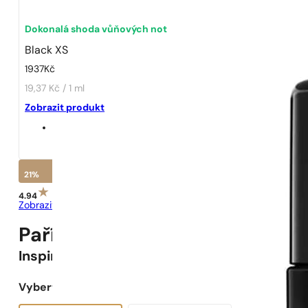
Dokonalá shoda vůňových not
Black XS
1937
Kč
19,37 Kč / 1 ml
Zobrazit produkt
21%
4.94
Zobrazit recenze
Pařížské Parfémy N° 111 -
21
%
Inspirováno
Black XS
Vyberte objem: