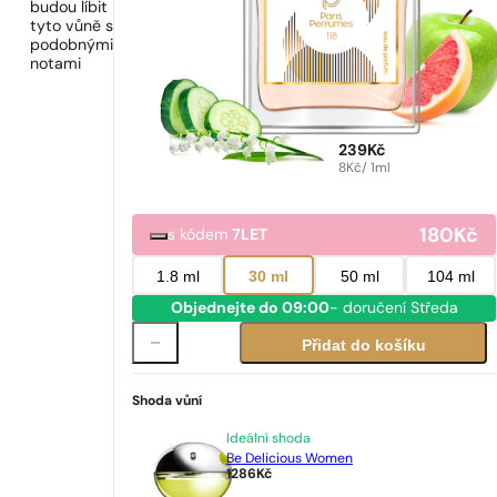
budou líbit
tyto vůně s
podobnými
notami
239
Kč
8
Kč
/ 1ml
180
Kč
s kódem
7LET
1.8 ml
30 ml
50 ml
104 ml
Objednejte do 09:00
- doručení Středa
Přidat do košíku
Shoda vůní
Ideální shoda
Be Delicious Women
1286
Kč