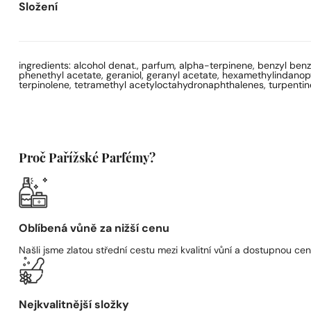
Složení
ingredients: alcohol denat., parfum, alpha-terpinene, benzyl benzo
phenethyl acetate, geraniol, geranyl acetate, hexamethylindanopyran
terpinolene, tetramethyl acetyloctahydronaphthalenes, turpentine,
Proč Pařížské Parfémy?
Oblíbená vůně za nižší cenu
Našli jsme zlatou střední cestu mezi kvalitní vůní a dostupnou cen
Nejkvalitnější složky