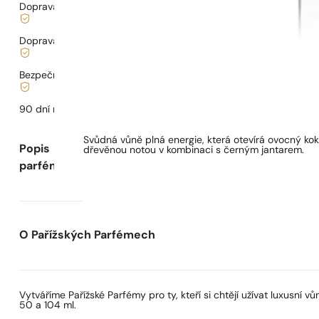
Doprava zdarma od
899 Kč
Doprava od
68 Kč
.
Bezpečné nakupování a platby
90 dní na
vyzkoušení
vůně
Svůdná vůně plná energie, která otevírá ovocný ko
Popis
dřevěnou notou v kombinaci s černým jantarem.
parfému
O Pařížských Parfémech
Vytváříme Pařížské Parfémy pro ty, kteří si chtějí užívat luxusní
50 a 104 ml.