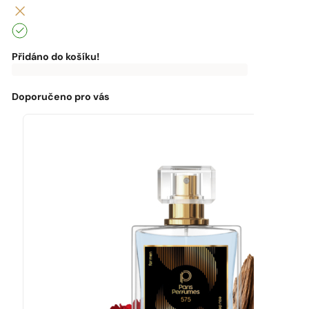
Přidáno do košíku!
0
Kč
0
Kč
K
dopravě
zdarma
Doporučeno pro vás
chybí:
0
Kč
Máte
dopravu
zdarma