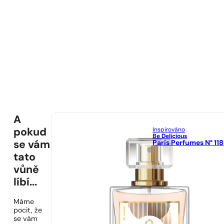
A
Inspirováno
pokud
Be Delicious
Paris Perfumes N° 118
se vám
tato
vůně
líbí...
Máme
pocit, že
se vám