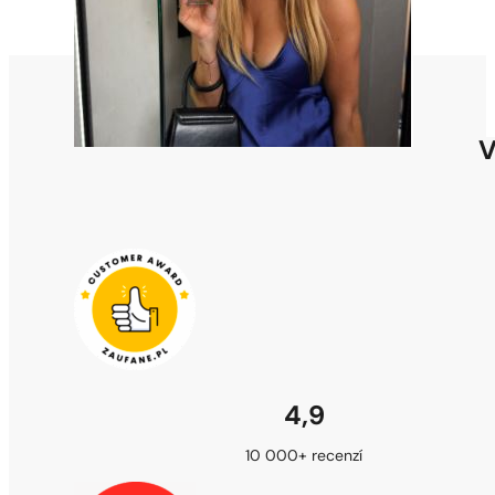
V
4,9
10 000+ recenzí