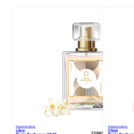
Inspirováno
Inspirováno
Libre
Chloé
239
Kč