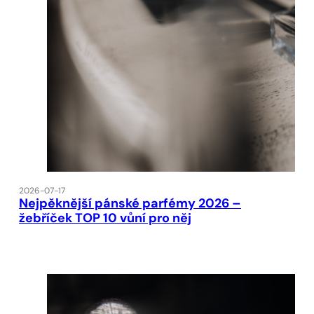
2026-07-17
Nejpěknější pánské parfémy 2026 –
žebříček TOP 10 vůní pro něj