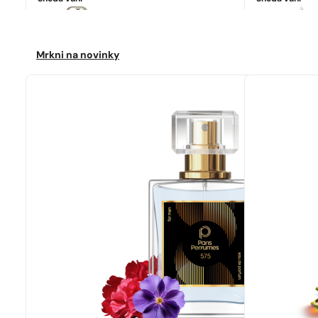
Ideální shoda
Jo Malone | English Pear&Freesia
4599
Kč
Mrkni na novinky