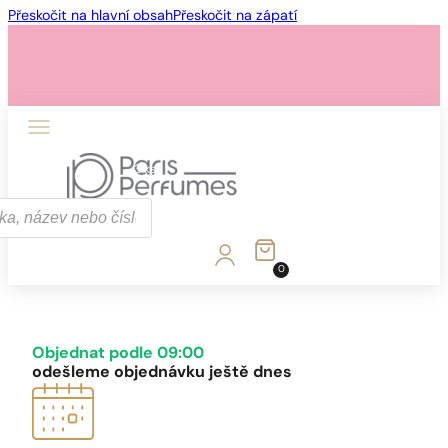
Přeskočit na hlavní obsah
Přeskočit na zápatí
1 - 3 ks
4 ks za
1 Kč!
0
1 - 3 ks
4 ks za
1 Kč!
Objednat podle 09:00
odešleme objednávku ještě dnes