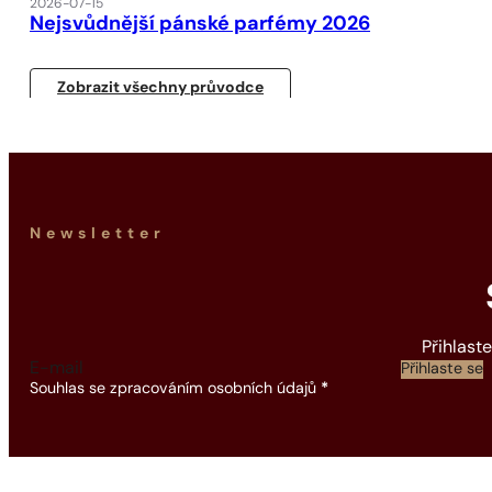
2026-07-15
Nejsvůdnější pánské parfémy 2026
Zobrazit všechny průvodce
Newsletter
Přihlast
Section
Přihlaste se
Souhlas se zpracováním osobních údajů
*