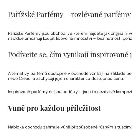
Pařížské Parfémy – rozlévané parfémy
Pařížské Parfémy jsou obchod, ve kterém najdete jak originál
nabídce umožňují koupit libovolné množství – bez nutnosti pořizo
Podívejte se, čím vynikají inspirovan
Alternativy parfémů dostupné v obchodě vznikají na základě pečli
nebo Creed, a zachycují jejich charakter za dostupnou cenu.
Inspirované parfémy nejsou padělky – jsou to nezávislé kompoz
Vůně pro každou příležitost
Nabídka obchodu zahrnuje vůně přizpůsobené různým situacím. 