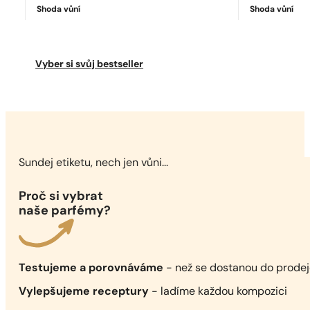
Shoda vůní
Shoda vůní
Ideální shoda
Sauvage Parfum
7038
Kč
Vyber si svůj bestseller
Sundej etiketu, nech jen vůni...
Proč si vybrat
naše parfémy?
Testujeme a porovnáváme
- než se dostanou do prode
Vylepšujeme receptury
- ladíme každou kompozici