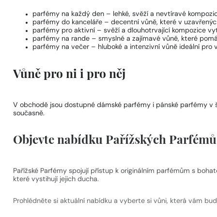
parfémy na každý den
– lehké, svěží a nevtíravé kompozi
parfémy do kanceláře
– decentní vůně, které v uzavřených
parfémy pro aktivní
– svěží a dlouhotrvající kompozice vyt
parfémy na rande
– smyslné a zajímavé vůně, které pomáh
parfémy na večer
– hluboké a intenzivní vůně ideální pro v
Vůně pro ni i pro něj
V obchodě jsou dostupné
dámské parfémy
i
pánské parfémy
v 
současně.
Objevte nabídku Pařížských Parfémů –
Pařížské Parfémy spojují přístup k originálním parfémům s bohat
které vystihují jejich ducha.
Prohlédněte si aktuální nabídku a vyberte si vůni, která vám bu