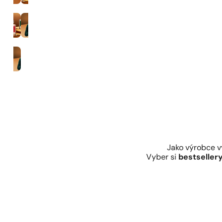
35% parfemace
Muži
Jako výrobce 
Vyber si
bestseller