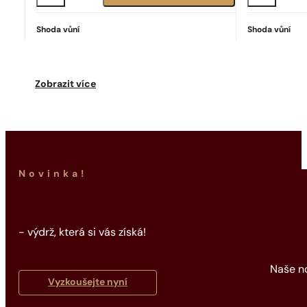
Shoda vůní
Shoda vůní
Ideální shoda
Good Girl
2342
Kč
Zobrazit více
Novinka!
- výdrž, která si vás získá!
Naše no
Vyzkoušejte nyní