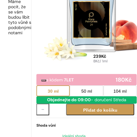
Máme
pocit, že
se vám
budou líbit
tyto vůně s
podobnými
notami
239
Kč
8
Kč
/ 1ml
180
Kč
s kódem
7LET
30 ml
50 ml
104 ml
Objednejte do 09:00
- doručení Středa
Přidat do košíku
Shoda vůní
Ideální shoda