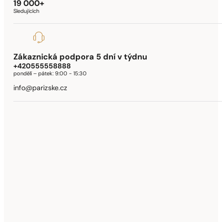
19 000+
Sledujících
Zákaznická podpora 5 dní v týdnu
+420555558888
pondělí – pátek:
9:00 - 15:30
info@parizske.cz