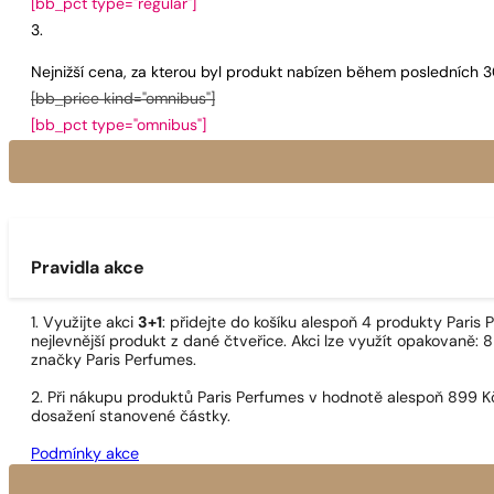
[bb_pct type="regular"]
Nejnižší cena, za kterou byl produkt nabízen během posledních 
[bb_price kind="omnibus"]
[bb_pct type="omnibus"]
Pravidla akce
1. Využijte akci
3+1
: přidejte do košíku alespoň 4 produkty Pari
nejlevnější produkt z dané čtveřice. Akci lze využít opakovaně: 8
značky Paris Perfumes.
2. Při nákupu produktů Paris Perfumes v hodnotě alespoň 899 K
dosažení stanovené částky.
Podmínky akce