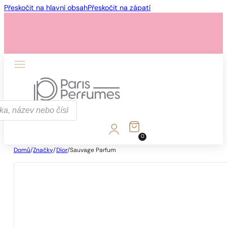
Přeskočit na hlavní obsah
Přeskočit na zápatí
0
Domů
/
Značky
/
Dior
/
Sauvage Parfum