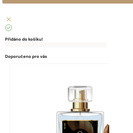
Přidáno do košíku!
0
Kč
0
Kč
K
dopravě
zdarma
Doporučeno pro vás
chybí:
0
Kč
Máte
dopravu
zdarma