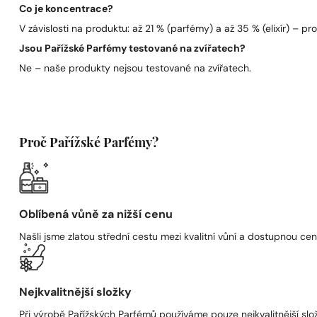
Co je koncentrace?
V závislosti na produktu: až 21 % (parfémy) a až 35 % (elixír) – pro 
Jsou Pařížské Parfémy testované na zvířatech?
Ne – naše produkty nejsou testované na zvířatech.
Proč Pařížské Parfémy?
Oblíbená vůně za nižší cenu
Našli jsme zlatou střední cestu mezi kvalitní vůní a dostupnou cen
Nejkvalitnější složky
Při výrobě Pařížských Parfémů používáme pouze nejkvalitnější složk