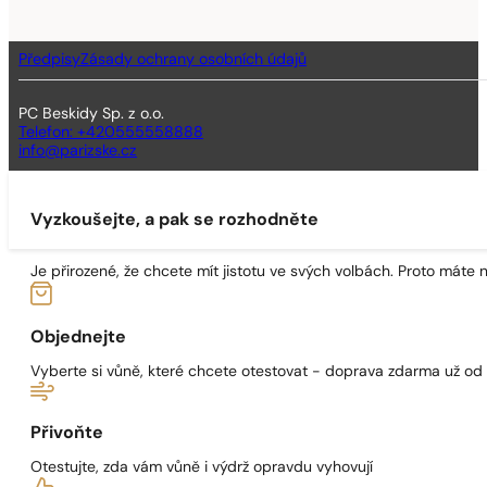
Předpisy
Zásady ochrany osobních údajů
PC Beskidy Sp. z o.o.
Telefon: +420555558888
info@parizske.cz
Vyzkoušejte, a pak se rozhodněte
Je přirozené, že chcete mít jistotu ve svých volbách. Proto máte
Objednejte
Vyberte si vůně, které chcete otestovat - doprava zdarma už od
Přivoňte
Otestujte, zda vám vůně i výdrž opravdu vyhovují