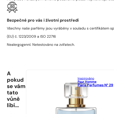
Bezpečné pro vás i životní prostředí
Všechny naše parfémy jsou vyráběny v souladu s certifikátem s
(EU) č. 1223/2009 a ISO 22716
Nealergogenní. Netestováno na zvířatech.
A
Inspirováno
pokud
Pour Homme
Paris Perfumes N° 29
se vám
tato
vůně
líbí...