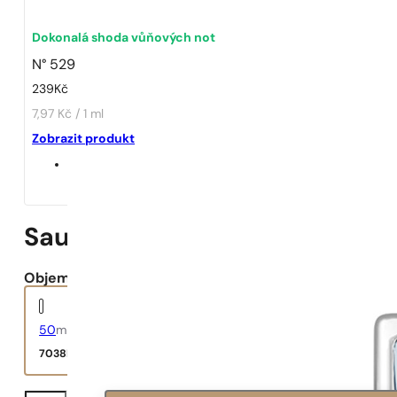
Dokonalá shoda vůňových not
N° 529
239
Kč
7,97 Kč / 1 ml
Zobrazit produkt
Sauvage Parfum
Objem:
50
ml
7038
Kč
Sauvage