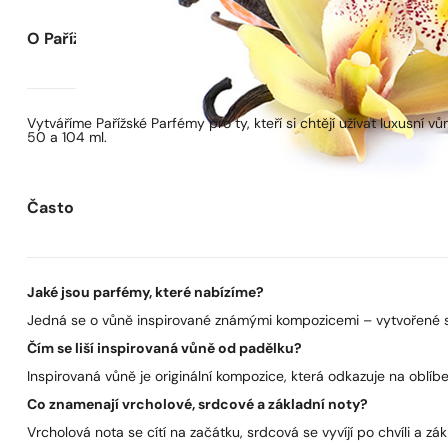
O Pařížských Parfémech
Vytváříme Pařížské Parfémy pro ty, kteří si chtějí užívat luxusní
50 a 104 ml.
Často kladené otázky
Jaké jsou parfémy, které nabízíme?
Jedná se o vůně inspirované známými kompozicemi – vytvořené s 
Čím se liší inspirovaná vůně od padělku?
Inspirovaná vůně je originální kompozice, která odkazuje na oblíben
Co znamenají vrcholové, srdcové a základní noty?
Vrcholová nota se cítí na začátku, srdcová se vyvíjí po chvíli a zák