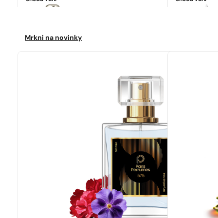
Ideální shoda
Jo Malone | English Pear&Freesia
4599
Kč
Mrkni na novinky