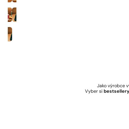
35% parfemace
Muži
Jako výrobce 
Vyber si
bestseller