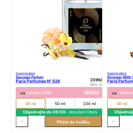
Inspirováno
Inspirováno
Sauvage Parfum
Stronger With 
239
Kč
Paris Perfumes N° 529
Paris Perfum
8
Kč
/ 1ml
180
Kč
s kódem
7LET
s kóde
30 ml
50 ml
104 ml
30 ml
Objednejte do 09:00
- doručení Úterý
Objednej
Přidat do košíku