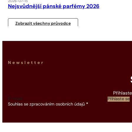
2026-07-15
Nejsvůdnější pánské parfémy 2026
Zobrazit všechny průvodce
Newsletter
Přihlast
Section
Přihlaste se
Souhlas se zpracováním osobních údajů
*