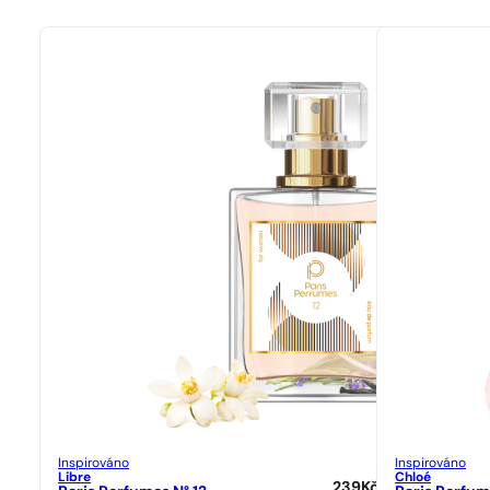
Inspirováno
Inspirováno
Libre
Chloé
239
Kč