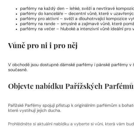
parfémy na každý den
– lehké, svěží a nevtíravé kompozi
parfémy do kanceláře
– decentní vůně, které v uzavřených
parfémy pro aktivní
– svěží a dlouhotrvající kompozice vyt
parfémy na rande
– smyslné a zajímavé vůně, které pomáh
parfémy na večer
– hluboké a intenzivní vůně ideální pro v
Vůně pro ni i pro něj
V obchodě jsou dostupné
dámské parfémy
i
pánské parfémy
v 
současně.
Objevte nabídku Pařížských Parfémů –
Pařížské Parfémy spojují přístup k originálním parfémům s bohat
které vystihují jejich ducha.
Prohlédněte si aktuální nabídku a vyberte si vůni, která vám bu