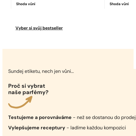
Shoda vůní
Shoda vůní
Ideální shoda
Sauvage Parfum
7038
Kč
Vyber si svůj bestseller
Sundej etiketu, nech jen vůni...
Proč si vybrat
naše parfémy?
Testujeme a porovnáváme
- než se dostanou do prode
Vylepšujeme receptury
- ladíme každou kompozici