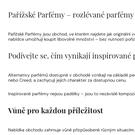
Pařížské Parfémy – rozlévané parfémy
Pařížské Parfémy jsou obchod, ve kterém najdete jak originál
nabídce umožňují koupit libovolné množství – bez nutnosti pořizo
Podívejte se, čím vynikají inspirovan
Alternativy parfémů dostupné v obchodě vznikají na základě pečli
nebo Creed, a zachycují jejich charakter za dostupnou cenu.
Inspirované parfémy nejsou padělky – jsou to nezávislé kompoz
Vůně pro každou příležitost
Nabídka obchodu zahrnuje vůně přizpůsobené různým situacím. 