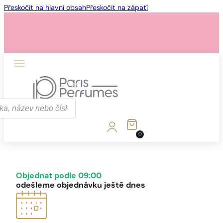
Přeskočit na hlavní obsah
Přeskočit na zápatí
1 - 3 ks
4 ks za
1 Kč!
0
1 - 3 ks
4 ks za
1 Kč!
Objednat podle 09:00
odešleme objednávku ještě dnes