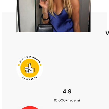
V
4,9
10 000+ recenzí