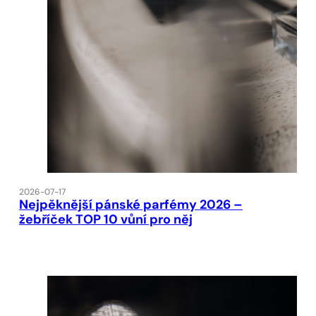
2026-07-17
Nejpěknější pánské parfémy 2026 –
žebříček TOP 10 vůní pro něj