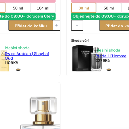
50 ml
104 ml
30 ml
50 ml
te do 09:00
- doručení Úterý
Objednejte do 09:00
- doruč
Přidat do košíku
Přidat do k
Shoda vůní
Ideální shoda
Ideální shoda
Swiss Arabian | Shaghaf
Prada | L'Homme
Oud
3279
Kč
1109
Kč