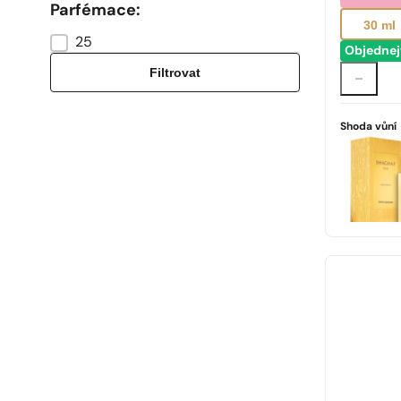
Parfémace:
30 ml
25
Zaperfumowanie
Objednej
Filtrovat
Shoda vůní