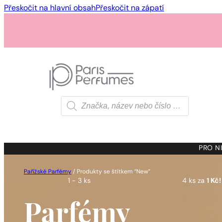
Přeskočit na hlavní obsah
Přeskočit na zápatí
1 - 3 ks
4 ks za
1 Kč!
Products
search
1 - 3 ks
4 ks za
1 Kč!
PRO NI
Pařížské Parfémy
/
Produkty se štítkem “New”
1 - 3 ks
4 ks za
1 Kč!
Parfémy