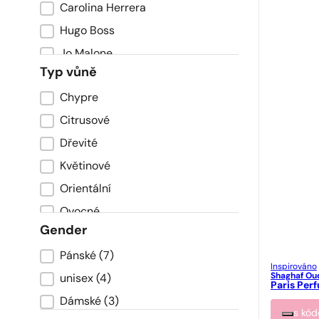
Carolina Herrera
Hugo Boss
Jo Malone
Typ vůně
Kenzo
Chypre
Typ zapachu
Lolita Lempicka
Citrusové
Paco Rabanne
Dřevité
Prada
Květinové
Swiss Arabian
Orientální
Tom Ford
Ovocné
Gender
Sladké
Pánské
(7)
Płeć
Svěží
Inspirováno
Shaghaf Ou
unisex
(4)
Paris Per
Dámské
(3)
s kó