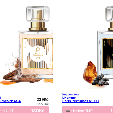
Inspirováno
d
L'Homme
239
Kč
fumes N° 694
Paris Perfumes N° 777
8
Kč
/ 1ml
180
Kč
dem
7LET
s kódem
7LET