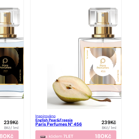
Inspirováno
English Pear&Freesia
239
Kč
239
Kč
Paris Perfumes N° 456
8
Kč
/ 1ml
8
Kč
/ 1ml
180
Kč
180
Kč
s kódem
7LET