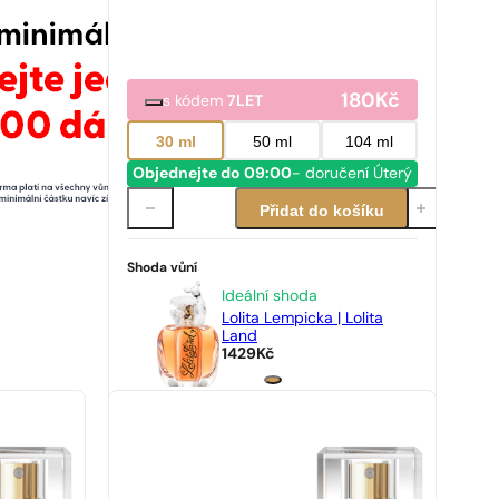
180
Kč
s kódem
7LET
30 ml
50 ml
104 ml
Objednejte do 09:00
- doručení Úterý
Přidat do košíku
Shoda vůní
Ideální shoda
Lolita Lempicka | Lolita
Land
1429
Kč