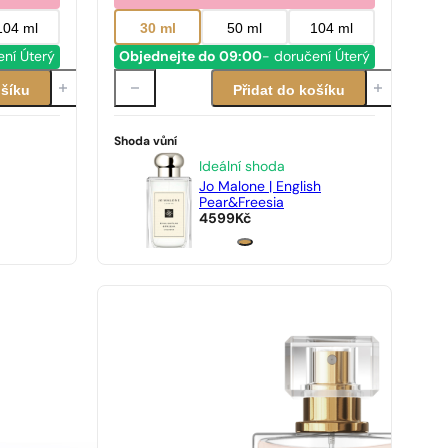
104 ml
30 ml
50 ml
104 ml
ení Úterý
Objednejte do 09:00
- doručení Úterý
ošíku
Přidat do košíku
Shoda vůní
Ideální shoda
Jo Malone | English
Pear&Freesia
4599
Kč