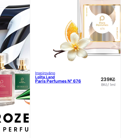
Inspirováno
Lolita Land
239
Kč
Paris Perfumes N° 676
8
Kč
/ 1ml