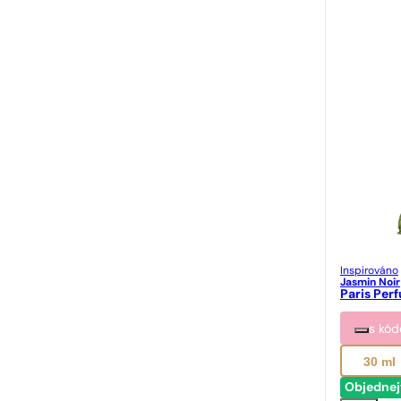
Inspirováno
Jasmin Noir
Paris Per
s kó
30 ml
Objednej