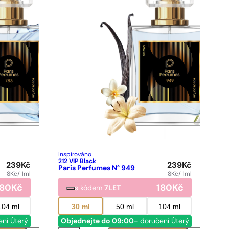
Inspirováno
212 VIP Black
239
Kč
239
Kč
Paris Perfumes N° 949
8
Kč
/ 1ml
8
Kč
/ 1ml
180
Kč
180
Kč
s kódem
7LET
104 ml
30 ml
50 ml
104 ml
ení Úterý
Objednejte do 09:00
- doručení Úterý