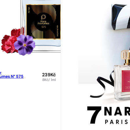
r
239
Kč
fumes N° 575
8
Kč
/ 1ml