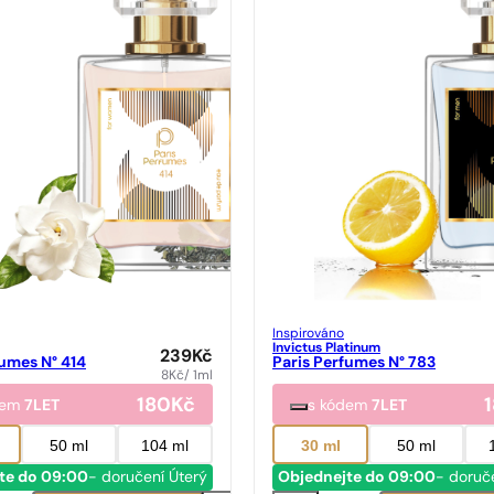
Inspirováno
Invictus Platinum
239
Kč
fumes N° 414
Paris Perfumes N° 783
8
Kč
/ 1ml
180
Kč
dem
7LET
s kódem
7LET
50 ml
104 ml
30 ml
50 ml
te do 09:00
- doručení Úterý
Objednejte do 09:00
- doruč