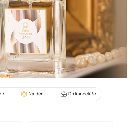
de
Na den
Do kanceláře