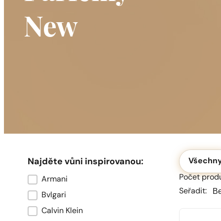
New
Okolicznoś
Najděte vůni inspirovanou:
Všechn
Počet produk
Armani
Marka oryginału
Seřa
Seřa
Seřadit:
Bvlgari
Calvin Klein