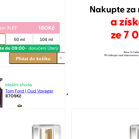
180
Kč
dem
7LET
50 ml
104 ml
te do 09:00
- doručení Úterý
Přidat do košíku
Ideální shoda
Tom Ford | Oud Voyager
8709
Kč