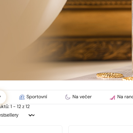
ć
y
Sportovní
Na večer
Na ran
tů: 1 - 12 z 12
dit:
dit: