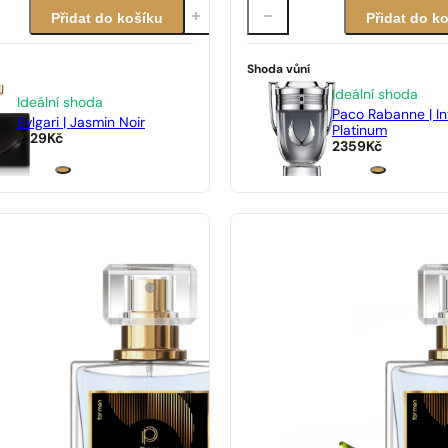
Přidat do košíku
Přidat do k
Shoda vůní
Ideální shoda
Ideální shoda
Paco Rabanne | In
Bvlgari | Jasmin Noir
Platinum
2129
Kč
2359
Kč