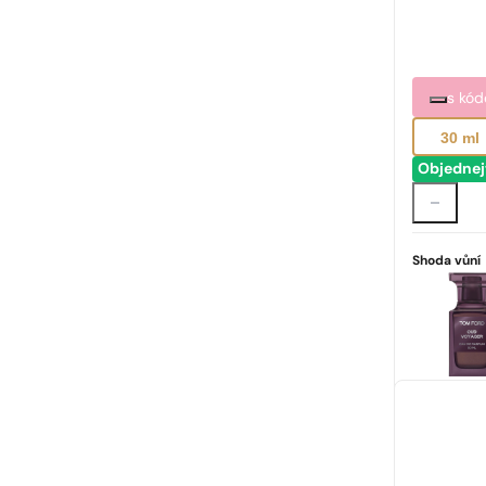
s kó
30 ml
Objednej
Shoda vůní