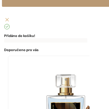
Přidáno do košíku!
0
Kč
0
Kč
K
dopravě
zdarma
Doporučeno pro vás
chybí:
0
Kč
Máte
dopravu
zdarma