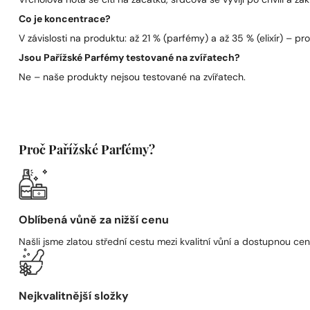
Vrcholová nota se cítí na začátku, srdcová se vyvíjí po chvíli a zák
Co je koncentrace?
V závislosti na produktu: až 21 % (parfémy) a až 35 % (elixír) – pro 
Jsou Pařížské Parfémy testované na zvířatech?
Ne – naše produkty nejsou testované na zvířatech.
Proč Pařížské Parfémy?
Oblíbená vůně za nižší cenu
Našli jsme zlatou střední cestu mezi kvalitní vůní a dostupnou cen
Nejkvalitnější složky