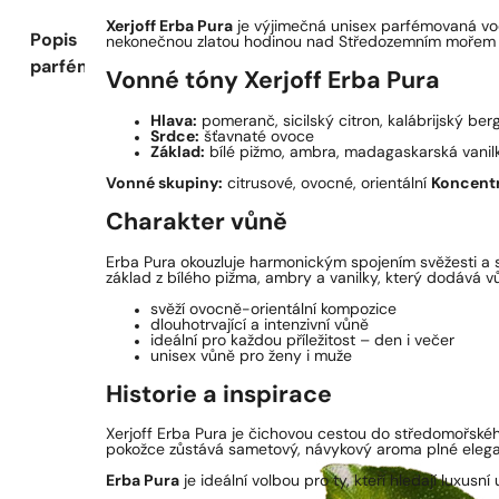
Xerjoff Erba Pura
je výjimečná unisex parfémovaná voda
Popis
nekonečnou zlatou hodinou nad Středozemním mořem – o
parfému
Vonné tóny Xerjoff Erba Pura
Hlava:
pomeranč, sicilský citron, kalábrijský be
Srdce:
šťavnaté ovoce
Základ:
bílé pižmo, ambra, madagaskarská vanil
Vonné skupiny:
citrusové, ovocné, orientální
Koncent
Charakter vůně
Erba Pura okouzluje harmonickým spojením svěžesti a s
základ z bílého pižma, ambry a vanilky, který dodává vů
svěží ovocně-orientální kompozice
dlouhotrvající a intenzivní vůně
ideální pro každou příležitost – den i večer
unisex vůně pro ženy i muže
Historie a inspirace
Xerjoff Erba Pura je čichovou cestou do středomořskéh
pokožce zůstává sametový, návykový aroma plné elegan
Erba Pura
je ideální volbou pro ty, kteří hledají luxu