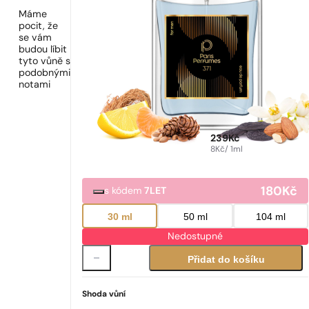
Máme
pocit, že
se vám
budou líbit
tyto vůně s
podobnými
notami
239
Kč
8
Kč
/ 1ml
180
Kč
s kódem
7LET
30 ml
50 ml
104 ml
Nedostupné
Přidat do košíku
Shoda vůní