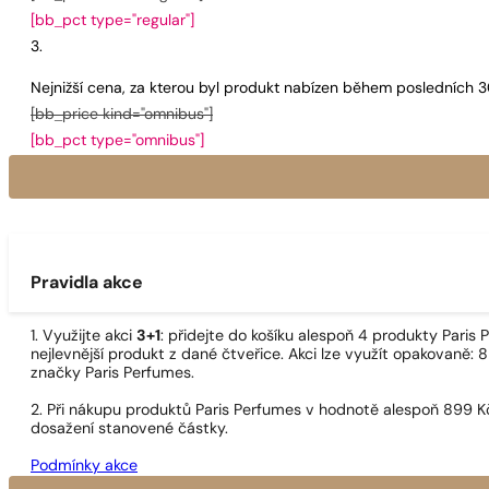
[bb_pct type="regular"]
Nejnižší cena, za kterou byl produkt nabízen během posledních 
[bb_price kind="omnibus"]
[bb_pct type="omnibus"]
Pravidla akce
1. Využijte akci
3+1
: přidejte do košíku alespoň 4 produkty Pari
nejlevnější produkt z dané čtveřice. Akci lze využít opakovaně: 8
značky Paris Perfumes.
2. Při nákupu produktů Paris Perfumes v hodnotě alespoň 899 K
dosažení stanovené částky.
Podmínky akce