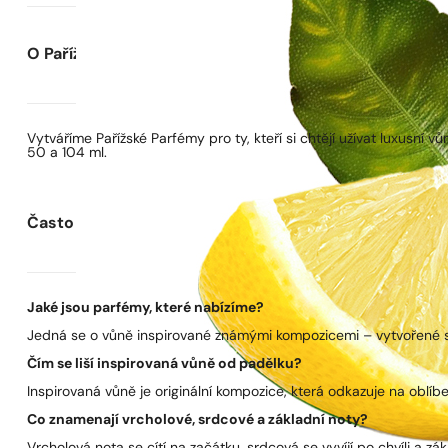
O Pařížských Parfémech
Vytváříme Pařížské Parfémy pro ty, kteří si chtějí užívat luxusní
50 a 104 ml.
Často kladené otázky
Jaké jsou parfémy, které nabízíme?
Jedná se o vůně inspirované známými kompozicemi – vytvořené s 
Čím se liší inspirovaná vůně od padělku?
Inspirovaná vůně je originální kompozice, která odkazuje na oblíben
Co znamenají vrcholové, srdcové a základní noty?