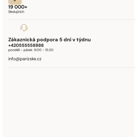
19 000+
Sledujících
Zákaznická podpora 5 dní v týdnu
+420555558888
pondělí – pátek:
9:00 - 15:30
info@parizske.cz