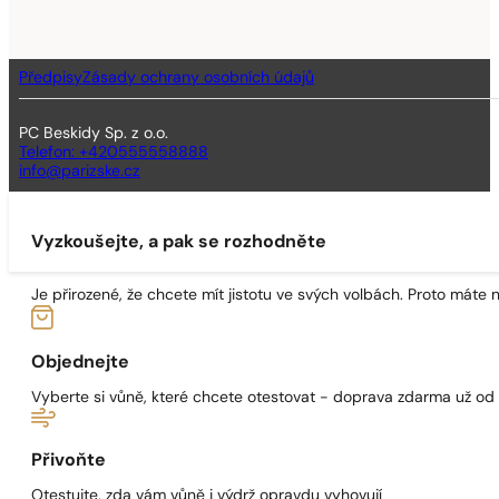
Předpisy
Zásady ochrany osobních údajů
PC Beskidy Sp. z o.o.
Telefon: +420555558888
info@parizske.cz
Vyzkoušejte, a pak se rozhodněte
Je přirozené, že chcete mít jistotu ve svých volbách. Proto máte
Objednejte
Vyberte si vůně, které chcete otestovat - doprava zdarma už od
Přivoňte
Otestujte, zda vám vůně i výdrž opravdu vyhovují