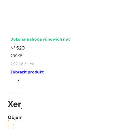
Dokonalá shoda vůňových not
N° 520
239
Kč
7,97 Kč / 1 ml
Zobrazit produkt
Xerjoff | Erba Pura EDP
Objem: