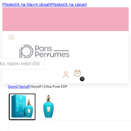
Přeskočit na hlavní obsah
Přeskočit na zápatí
0
Domů
/
Xerjoff
/
Xerjoff | Erba Pura EDP