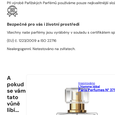
Při výrobě Pařížských Parfémů používáme pouze nejkvalitnější složk
Bezpečné pro vás i životní prostředí
Všechny naše parfémy jsou vyráběny v souladu s certifikátem s
(EU) č. 1223/2009 a ISO 22716
Nealergogenní. Netestováno na zvířatech.
A
Inspirováno
pokud
L'Homme Idéal
Paris Perfumes N° 37
se vám
tato
vůně
líbí...