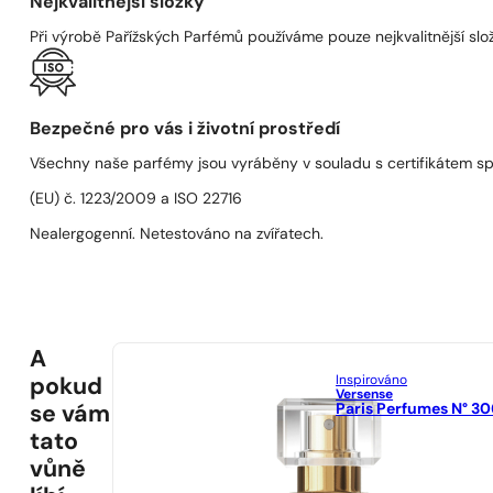
Nejkvalitnější složky
Při výrobě Pařížských Parfémů používáme pouze nejkvalitnější složk
Bezpečné pro vás i životní prostředí
Všechny naše parfémy jsou vyráběny v souladu s certifikátem s
(EU) č. 1223/2009 a ISO 22716
Nealergogenní. Netestováno na zvířatech.
A
Inspirováno
pokud
Versense
Paris Perfumes N° 30
se vám
tato
vůně