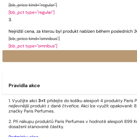
[bb_price kind="regular"]
[bb_pct type="regular"]
Nejnižší cena, za kterou byl produkt nabízen během posledních 
[bb_price kind="omnibus"]
[bb_pct type="omnibus"]
Pravidla akce
1. Využijte akci
3+1
: přidejte do košíku alespoň 4 produkty Pari
nejlevnější produkt z dané čtveřice. Akci lze využít opakovaně: 8
značky Paris Perfumes.
2. Při nákupu produktů Paris Perfumes v hodnotě alespoň 899 K
dosažení stanovené částky.