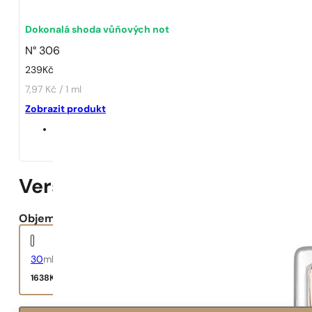
Dokonalá shoda vůňových not
N° 306
239
Kč
7,97 Kč / 1 ml
Zobrazit produkt
Versense
Objem:
30
ml
1638
Kč