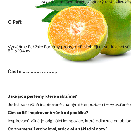
základ: santalové dřevo, virginský cedr, olivové
O Pařížských Parfémech
Vytváříme Pařížské Parfémy pro ty, kteří si chtějí užívat luxusní
50 a 104 ml.
Často kladené otázky
Jaké jsou parfémy, které nabízíme?
Jedná se o vůně inspirované známými kompozicemi – vytvořené s 
Čím se liší inspirovaná vůně od padělku?
Inspirovaná vůně je originální kompozice, která odkazuje na oblíben
Co znamenají vrcholové, srdcové a základní noty?