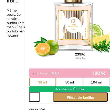
líbí...
Máme
pocit, že
se vám
budou líbit
tyto vůně s
podobnými
notami
239
Kč
8
Kč
/ 1ml
180
Kč
s kódem
7LET
30 ml
50 ml
104 ml
Doručení - Čtvrtek
Přidat do košíku