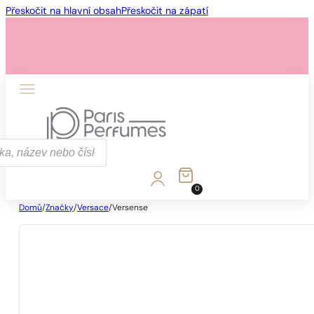
Přeskočit na hlavní obsah
Přeskočit na zápatí
0
Domů
/
Značky
/
Versace
/
Versense