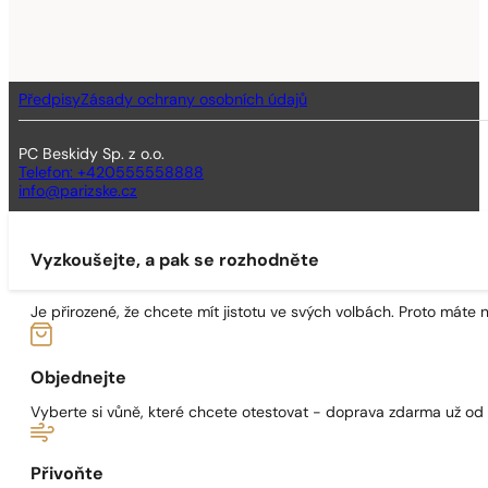
Předpisy
Zásady ochrany osobních údajů
PC Beskidy Sp. z o.o.
Telefon: +420555558888
info@parizske.cz
Vyzkoušejte, a pak se rozhodněte
Je přirozené, že chcete mít jistotu ve svých volbách. Proto máte
Objednejte
Vyberte si vůně, které chcete otestovat - doprava zdarma už od
Přivoňte