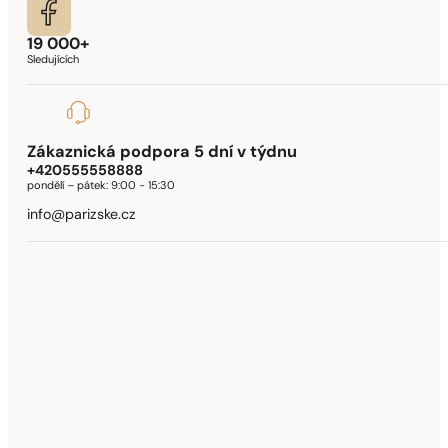
19 000+
Sledujících
Zákaznická podpora 5 dní v týdnu
+420555558888
pondělí – pátek:
9:00 - 15:30
info@parizske.cz