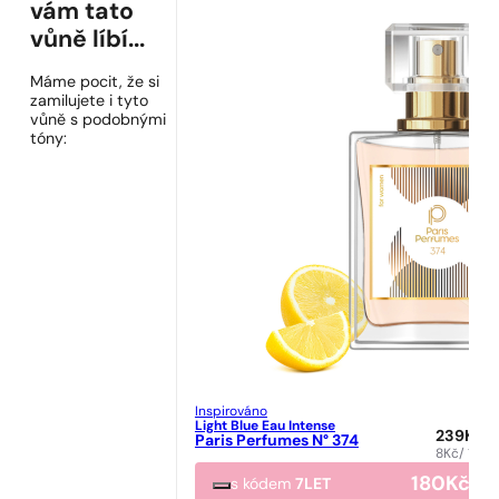
vám tato
vůně líbí...
Máme pocit, že si
zamilujete i tyto
vůně s podobnými
tóny:
Inspirováno
Light Blue Eau Intense
239
Kč
Paris Perfumes N° 374
8
Kč
/ 1ml
180
Kč
s kódem
7LET