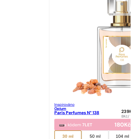
Inspirováno
Opium
239
Kč
Paris Perfumes N° 138
8
Kč
/ 1ml
180
Kč
s kódem
7LET
30 ml
50 ml
104 ml