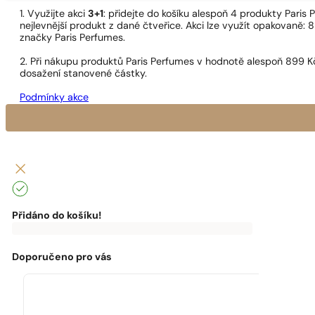
1. Využijte akci
3+1
: přidejte do košíku alespoň 4 produkty Pari
nejlevnější produkt z dané čtveřice. Akci lze využít opakovaně: 8
značky Paris Perfumes.
2. Při nákupu produktů Paris Perfumes v hodnotě alespoň 899 K
dosažení stanovené částky.
Podmínky akce
Přidáno do košíku!
0
Kč
0
Kč
K
dopravě
zdarma
Doporučeno pro vás
chybí:
0
Kč
Máte
dopravu
zdarma