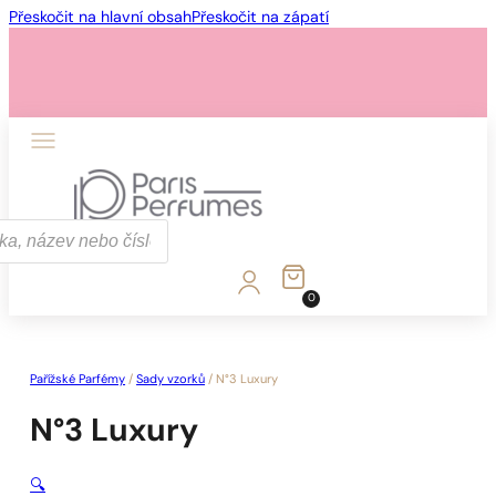
Přeskočit na hlavní obsah
Přeskočit na zápatí
0
Pařížské Parfémy
/
Sady vzorků
/
N°3 Luxury
N°3 Luxury
🔍