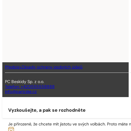
Předpisy
Zásady ochrany osobních údajů
PC Beskidy Sp. z o.o.
Telefon: +420555558888
info@parizske.cz
Vyzkoušejte, a pak se rozhodněte
Je přirozené, že chcete mít jistotu ve svých volbách. Proto máte