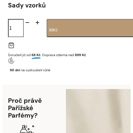
Sady vzorků
N°3
Luxury
89
Kč
množství
Doručení již od
68 Kč
. Doprava zdarma nad
899 Kč
90 dní
na vyzkoušení vůně
Proč právě
Pařížské
Parfémy?