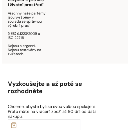
Bezpečné pro vás
i životní prostředí
Všechny naše parfémy
jsou vyráběny v
souladu se správnou
výrobní praxí
((ES) č.1223/2009 a
ISO 22716
Nejsou alergenní.
Nejsou testovány na
zvířatech.
Vyzkoušejte a až poté se
rozhodněte
Chceme, abyste byli se svou volbou spokojeni.
Proto máte na vrácení zboží až 90 dní od data
nákupu.