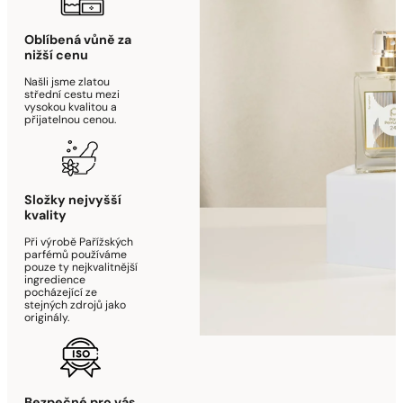
Oblíbená vůně za
nižší cenu
Našli jsme zlatou
střední cestu mezi
vysokou kvalitou a
přijatelnou cenou.
Složky nejvyšší
kvality
Při výrobě Pařížských
parfémů používáme
pouze ty nejkvalitnější
ingredience
pocházející ze
stejných zdrojů jako
originály.