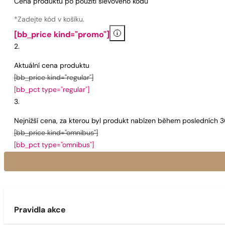
Cena produktu po použití slevového kódu
*Zadejte kód v košíku.
i
[bb_price kind="promo"]
Aktuální cena produktu
[bb_price kind="regular"]
[bb_pct type="regular"]
Nejnižší cena, za kterou byl produkt nabízen během posledních 
[bb_price kind="omnibus"]
[bb_pct type="omnibus"]
Pravidla akce