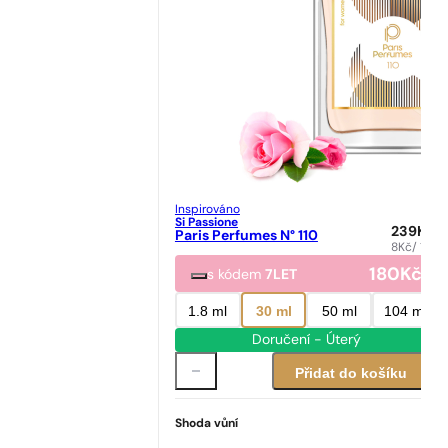
Inspirováno
Si Passione
239
Kč
Paris Perfumes N° 110
8
Kč
/ 1ml
180
Kč
s kódem
7LET
1.8 ml
30 ml
50 ml
104 ml
Doručení - Úterý
Přidat do košíku
Shoda vůní