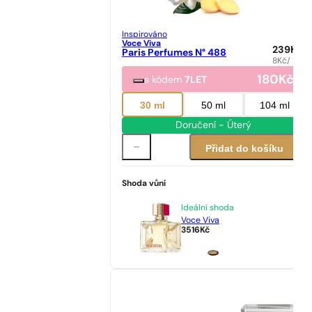
Inspirováno
Voce Viva
239
Kč
Paris Perfumes N° 488
8
Kč
/ 1ml
180
Kč
s kódem
7LET
30 ml
50 ml
104 ml
Doručení - Úterý
Přidat do košíku
Shoda vůní
Ideální shoda
Voce Viva
3516
Kč