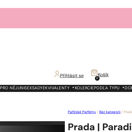
Košík
Přihlásit se
0
PRO NĚJ
UNISEX
SADY
EKVIVALENTY
KOLEKCIE
PODĽA TYPU
DO
Pařížské Parfémy
/
Bez kategorii
/
Prad
Prada | Para