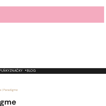
PLŇKY
ZNAČKY
BLOG
a | Paradigme
digme