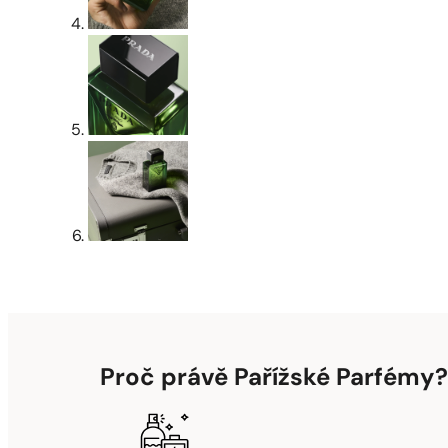
Proč právě Pařížské Parfémy?