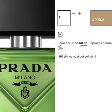
Prada
|
3 999
Kč
Paradigme
množství
Doručení již od
68 Kč
. Doprava zdarm
90 dní
na vyzkoušení vůně