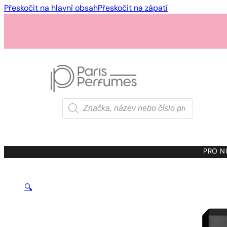
Přeskočit na hlavní obsah
Přeskočit na zápatí
Products
search
PRO NI
🔍