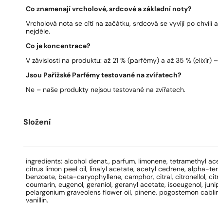
Co znamenají vrcholové, srdcové a základní noty?
Vrcholová nota se cítí na začátku, srdcová se vyvíjí po chvíli 
nejdéle.
Co je koncentrace?
V závislosti na produktu: až 21 % (parfémy) a až 35 % (elixír) – 
Jsou Pařížské Parfémy testované na zvířatech?
Ne – naše produkty nejsou testované na zvířatech.
Složení
ingredients: alcohol denat., parfum, limonene, tetramethyl a
citrus limon peel oil, linalyl acetate, acetyl cedrene, alpha-
benzoate, beta-caryophyllene, camphor, citral, citronellol, cit
coumarin, eugenol, geraniol, geranyl acetate, isoeugenol, juniper
pelargonium graveolens flower oil, pinene, pogostemon cablin o
vanillin.