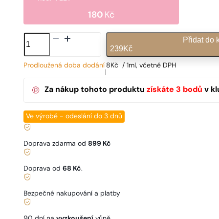
180
Kč
N°
Přidat do 
870
239
Kč
množství
Prodloužená doba dodání
8
Kč
/ 1ml, včetně DPH
|
Za nákup tohoto produktu
získáte
3
bodů
v kl
Ve výrobě - odeslání do 3 dnů
Doprava zdarma od
899 Kč
Doprava od
68 Kč
.
Bezpečné nakupování a platby
90 dní na
vyzkoušení
vůně