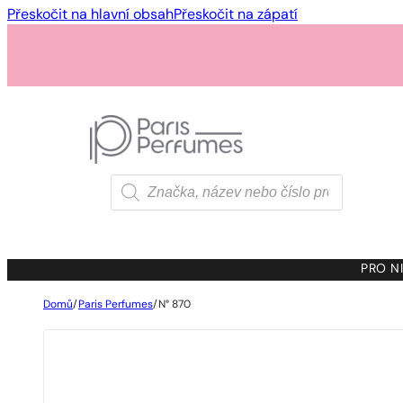
Přeskočit na hlavní obsah
Přeskočit na zápatí
Products
search
PRO NI
Domů
/
Paris Perfumes
/
N° 870