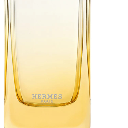
 -
25
%