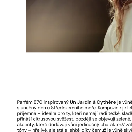
Parfém 870 inspirovaný
Un Jardin à Cythère
je vůně
slunečný den u Středozemního moře. Kompozice je leh
příjemná – ideální pro ty, kteří nemají rádi těžké, sl
přináší citrusovou svěžest, později se objevují zelené,
akcenty, které dodávají vůni jedinečný charakter.V zák
tóny – hřejivé, ale stále lehké, díky čemuž je vůně sk