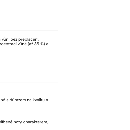
í vůni bez přeplácení.
centraci vůně (až 35 %) a
né s důrazem na kvalitu a
oblíbené noty charakterem,
.