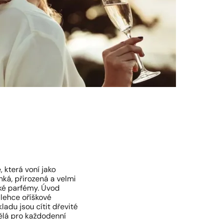
, která voní jako
ká, přirozená a velmi
adké parfémy. Úvod
 lehce oříškové
ladu jsou cítit dřevité
vělá pro každodenní