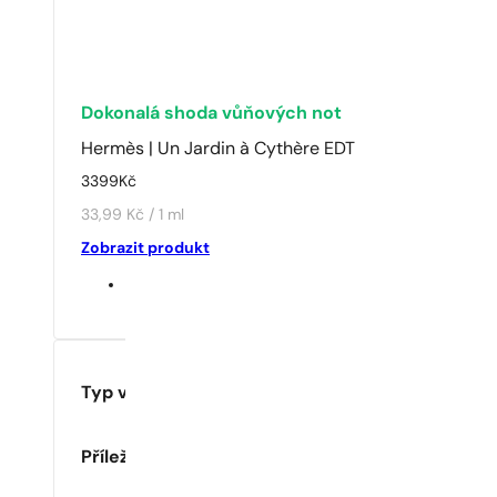
Dokonalá shoda vůňových not
Hermès | Un Jardin à Cythère EDT
3399
Kč
33,99 Kč / 1 ml
Zobrazit produkt
Typ vůně
Příležitost