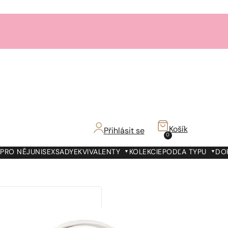
Košík
Přihlásit se
0
PRO NĚJ
UNISEX
SADY
EKVIVALENTY
KOLEKCIE
PODĽA TYPU
DO