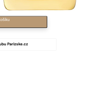
košíku
ubu Parizske.cz