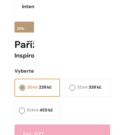
Intenzita
25%
Pařížské Parfémy N° 870
Inspirováno
Un Jardin à Cythère
Vyberte objem:
30ml
239
kč
50ml
339
kč
104ml
455
kč
i
Kód:
7LET