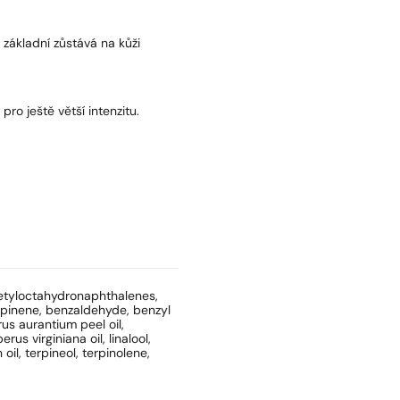
a základní zůstává na kůži
pro ještě větší intenzitu.
cetyloctahydronaphthalenes,
terpinene, benzaldehyde, benzyl
rus aurantium peel oil,
us virginiana oil, linalool,
il, terpineol, terpinolene,