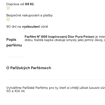
Doprava od
68 Kč
.
Bezpečné nakupování a platby
90 dní na
vyzkoušení
vůně
Parfém N° 668 inspirovaný Dior Pure Poison
je int
Popis
dobu. Každá kapka obaluje smysly jako jemný závoj, d
parfému
O Pařížských Parfémech
Vytváříme Pařížské Parfémy pro ty, kteří si chtějí užívat luxusní
50 a 104 ml.