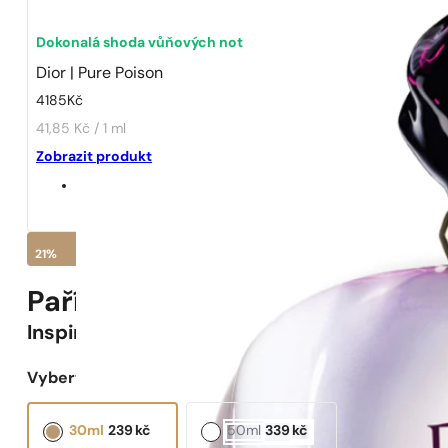
Dokonalá shoda vůňových not
Dior | Pure Poison
4185
Kč
41,85 Kč / 1 ml
Zobrazit produkt
21%
Pařížské Parfémy N° 668 -
21
%
Inspirováno
Pure Poison
Vyberte objem:
30ml
239
kč
50ml
339
kč