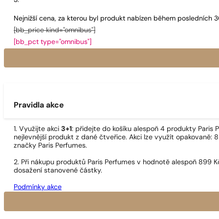
Nejnižší cena, za kterou byl produkt nabízen během posledních 
[bb_price kind="omnibus"]
[bb_pct type="omnibus"]
Pravidla akce
1. Využijte akci
3+1
: přidejte do košíku alespoň 4 produkty Pari
nejlevnější produkt z dané čtveřice. Akci lze využít opakovaně: 8
značky Paris Perfumes.
2. Při nákupu produktů Paris Perfumes v hodnotě alespoň 899 K
dosažení stanovené částky.
Podmínky akce