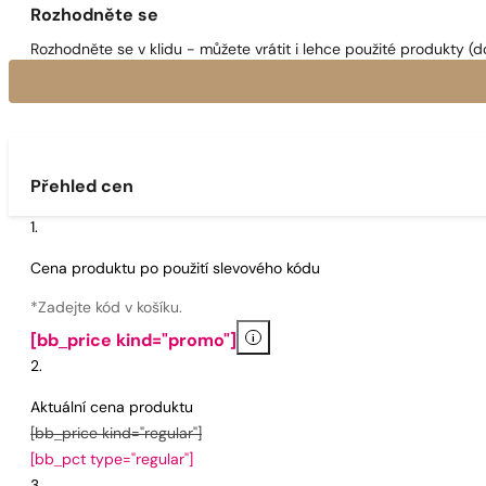
Rozhodněte se
Rozhodněte se v klidu - můžete vrátit i lehce použité produkty (d
Přehled cen
Cena produktu po použití slevového kódu
*Zadejte kód v košíku.
i
[bb_price kind="promo"]
Aktuální cena produktu
[bb_price kind="regular"]
[bb_pct type="regular"]