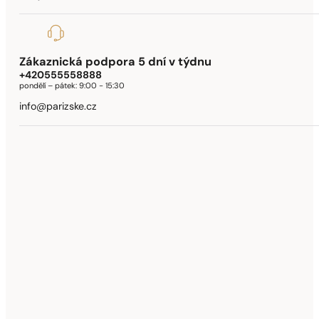
Zákaznická podpora 5 dní v týdnu
+420555558888
pondělí – pátek:
9:00 - 15:30
info@parizske.cz