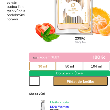
se vám
budou líbit
tyto vůně s
podobnými
notami
239
Kč
8
Kč
/ 1ml
180
Kč
s kódem
7LET
30 ml
50 ml
104 ml
Doručení - Úterý
Přidat do košíku
Shoda vůní
Ideální shoda
DKNY Women