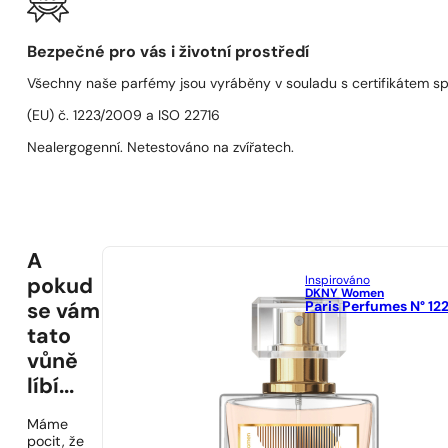
Bezpečné pro vás i životní prostředí
Všechny naše parfémy jsou vyráběny v souladu s certifikátem s
(EU) č. 1223/2009 a ISO 22716
Nealergogenní. Netestováno na zvířatech.
A
Inspirováno
pokud
DKNY Women
Paris Perfumes N° 12
se vám
tato
vůně
líbí...
Máme
pocit, že