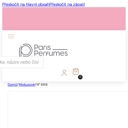
Přeskočit na hlavní obsah
Přeskočit na zápatí
0
Domů
/
Mošusové
/
N° 668