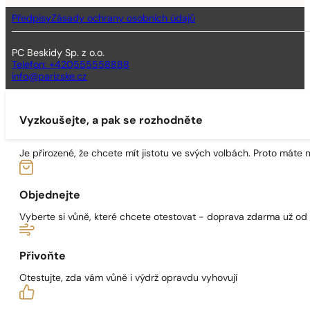
Předpisy
Zásady ochrany osobních údajů
PC Beskidy Sp. z o.o.
Telefon: +420555558888
info@parizske.cz
Vyzkoušejte, a pak se rozhodněte
Je přirozené, že chcete mít jistotu ve svých volbách. Proto máte
Objednejte
Vyberte si vůně, které chcete otestovat - doprava zdarma už od
Přivoňte
Otestujte, zda vám vůně i výdrž opravdu vyhovují