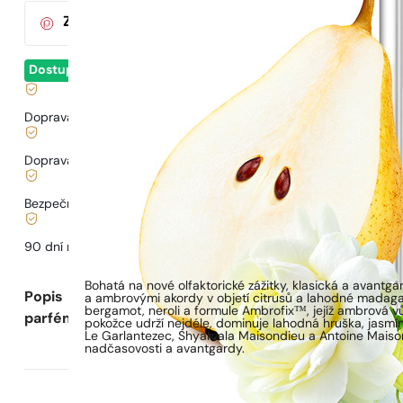
Za nákup tohoto produktu
získáte
3
bodů
v klub
Dostupné
- odesíláme ihned
Doprava zdarma od
899 Kč
Doprava od
68 Kč
.
Bezpečné nakupování a platby
90 dní na
vyzkoušení
vůně
Bohatá na nové olfaktorické zážitky, klasická a avant
Popis
a ambrovými akordy v objetí citrusů a lahodné madagas
bergamot, neroli a formule Ambrofix™, jejíž ambrová 
parfému
pokožce udrží nejdéle, dominuje lahodná hruška, jasmí
Le Garlantezec, Shyamala Maisondieu a Antoine Maisondi
nadčasovosti a avantgardy.