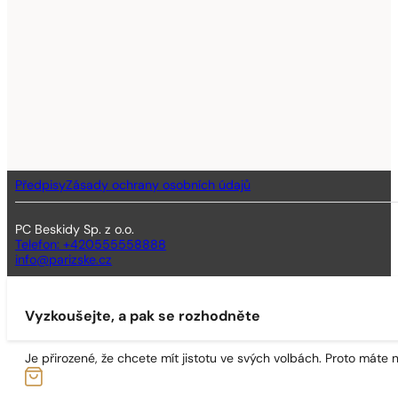
Předpisy
Zásady ochrany osobních údajů
PC Beskidy Sp. z o.o.
Telefon: +420555558888
info@parizske.cz
Vyzkoušejte, a pak se rozhodněte
Je přirozené, že chcete mít jistotu ve svých volbách. Proto máte