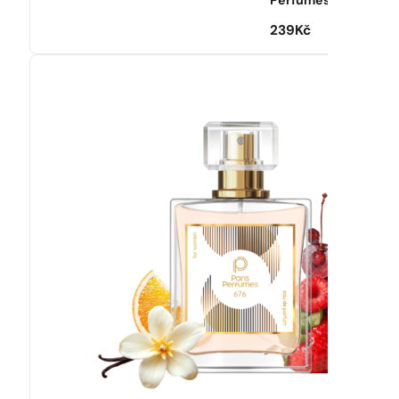
Perfumes
239
Kč