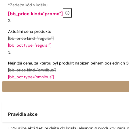
*Zadejte kód v košíku.
i
[bb_price kind="promo"]
Aktuální cena produktu
[bb_price kind="regular"]
[bb_pct type="regular"]
Nejnižší cena, za kterou byl produkt nabízen během posledních 
[bb_price kind="omnibus"]
[bb_pct type="omnibus"]
Pravidla akce
1. Využijte akci
3+1
: přidejte do košíku alespoň 4 produkty Pari