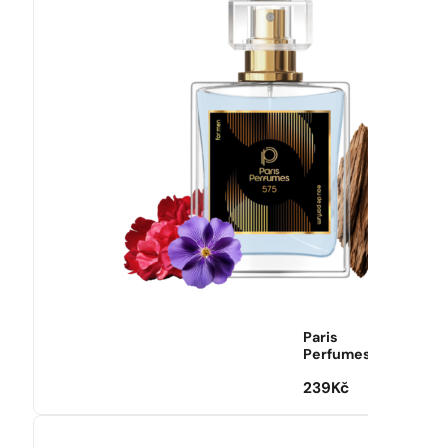
Paris
Perfumes
239
Kč