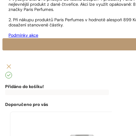
nejlevnější produkt z dané čtveřice. Akci lze využít opakovaně: 8
značky Paris Perfumes.
2. Při nákupu produktů Paris Perfumes v hodnotě alespoň 899 K
dosažení stanovené částky.
Podmínky akce
Přidáno do košíku!
0
Kč
0
Kč
K
Máte
dopravě
dopravu
zdarma
zdarma
Doporučeno pro vás
chybí:
0
Kč