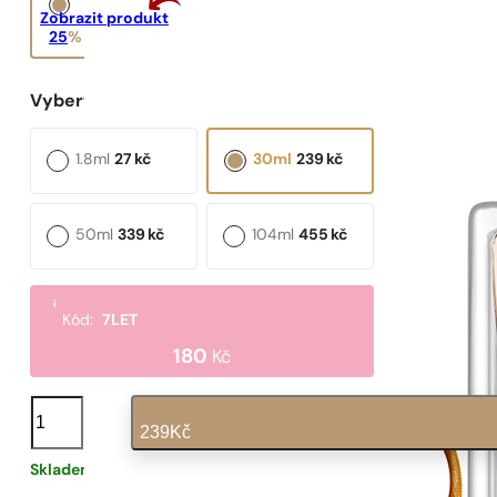
Zobrazit produkt
Silnější a déle
trvající vůně
25
%
35%
Vyberte objem:
1.8ml
27
kč
30ml
239
kč
50ml
339
kč
104ml
455
kč
i
Kód:
7LET
180
Kč
N°
652
239
Kč
množství
Skladem
8
Kč
/ 1ml, včetně DPH
|