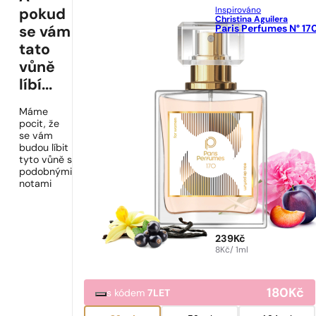
Inspirováno
pokud
Christina Aguilera
Paris Perfumes N° 17
se vám
tato
vůně
líbí...
Máme
pocit, že
se vám
budou líbit
tyto vůně s
podobnými
notami
239
Kč
8
Kč
/ 1ml
180
Kč
s kódem
7LET