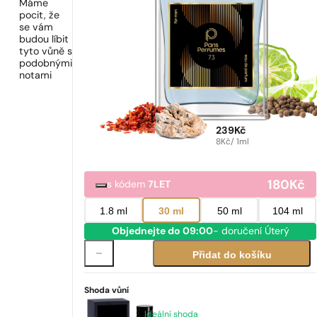
Máme
pocit, že
se vám
budou líbit
tyto vůně s
podobnými
notami
239
Kč
8
Kč
/ 1ml
180
Kč
s kódem
7LET
1.8 ml
30 ml
50 ml
104 ml
Objednejte do 09:00
- doručení Úterý
Přidat do košíku
Shoda vůní
Ideální shoda