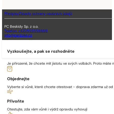
Předpisy
Zásady ochrany osobních údajů
PC Beskidy Sp. z o.o.
Telefon: +420555558888
info@parizske.cz
Vyzkoušejte, a pak se rozhodněte
Je přirozené, že chcete mít jistotu ve svých volbách. Proto máte
Objednejte
Vyberte si vůně, které chcete otestovat - doprava zdarma už od
Přivoňte
Otestujte, zda vám vůně i výdrž opravdu vyhovují