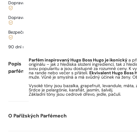
Doprava zdarma od
899 Kč
Doprava od
68 Kč
.
Bezpečné nakupování a platby
90 dní na
vyzkoušení
vůně
Parfém inspirovaný Hugo Boss Hugo je ikonický
a při
Popis
originálu – jak z hlediska složení ingrediencí, tak z hled
svou popularitu a jsou dostupné za rozumné ceny. K vyz
parfému
na rande nebo večer s přáteli.
Ekvivalent Hugo Boss 
muže. Vůně je smyslná a má svůdný účinek na ženy. Obj
Vysoké tóny jsou bazalka, grapefruit, levandule, máta, z
Srdce je pelargónie, karafiát, jasmín, šalvěj.
Základní tóny jsou cedrové dřevo, jedle, pačuli.
O Pařížských Parfémech