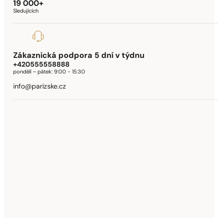
19 000+
Sledujících
Zákaznická podpora 5 dní v týdnu
+420555558888
pondělí – pátek:
9:00 - 15:30
info@parizske.cz