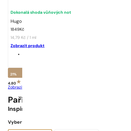
Dokonalá shoda vůňových not
Hugo
1849
Kč
14,79 Kč / 1 ml
Zobrazit produkt
21%
4.80
Zobrazit recenze
Pařížské Parfémy N° 61 -
21
%
Inspirováno
Hugo
Vyberte objem: