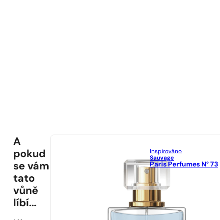
A
Inspirováno
pokud
Sauvage
Paris Perfumes N° 73
se vám
tato
vůně
líbí...