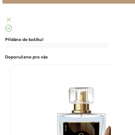
Přidáno do košíku!
0
Kč
0
Kč
K
dopravě
zdarma
Doporučeno pro vás
chybí:
0
Kč
Máte
dopravu
zdarma