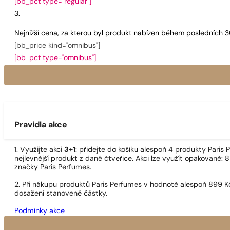
[bb_pct type="regular"]
Nejnižší cena, za kterou byl produkt nabízen během posledních 
[bb_price kind="omnibus"]
[bb_pct type="omnibus"]
Pravidla akce
1. Využijte akci
3+1
: přidejte do košíku alespoň 4 produkty Pari
nejlevnější produkt z dané čtveřice. Akci lze využít opakovaně: 8
značky Paris Perfumes.
2. Při nákupu produktů Paris Perfumes v hodnotě alespoň 899 K
dosažení stanovené částky.
Podmínky akce