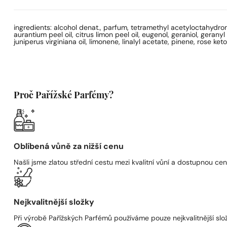
ingredients: alcohol denat., parfum, tetramethyl acetyloctahydronap
aurantium peel oil, citrus limon peel oil, eugenol, geraniol, ger
juniperus virginiana oil, limonene, linalyl acetate, pinene, rose ke
Proč Pařížské Parfémy?
Oblíbená vůně za nižší cenu
Našli jsme zlatou střední cestu mezi kvalitní vůní a dostupnou cen
Nejkvalitnější složky
Při výrobě Pařížských Parfémů používáme pouze nejkvalitnější složk