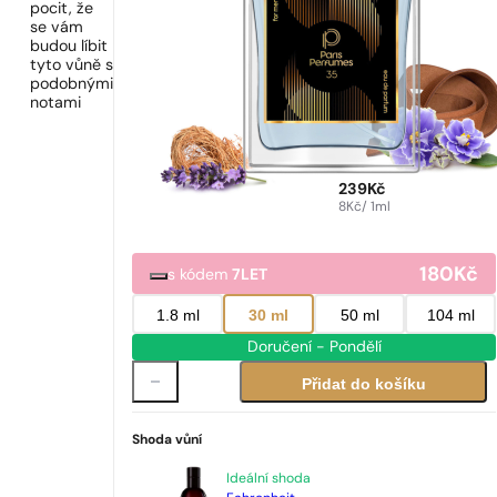
pocit, že
se vám
budou líbit
tyto vůně s
podobnými
notami
239
Kč
8
Kč
/ 1ml
180
Kč
s kódem
7LET
1.8 ml
30 ml
50 ml
104 ml
Doručení - Pondělí
Přidat do košíku
Shoda vůní
Ideální shoda