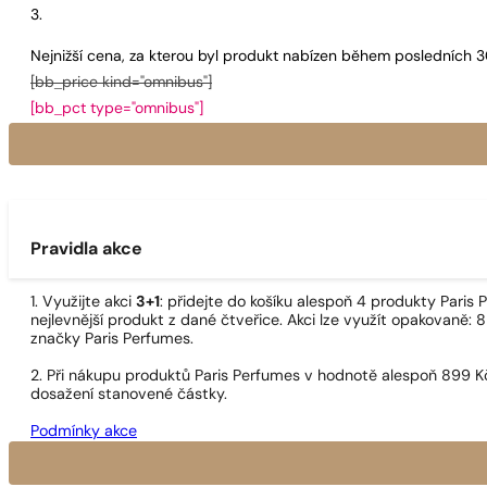
Nejnižší cena, za kterou byl produkt nabízen během posledních 
[bb_price kind="omnibus"]
[bb_pct type="omnibus"]
Pravidla akce
1. Využijte akci
3+1
: přidejte do košíku alespoň 4 produkty Pari
nejlevnější produkt z dané čtveřice. Akci lze využít opakovaně: 8
značky Paris Perfumes.
2. Při nákupu produktů Paris Perfumes v hodnotě alespoň 899 K
dosažení stanovené částky.
Podmínky akce