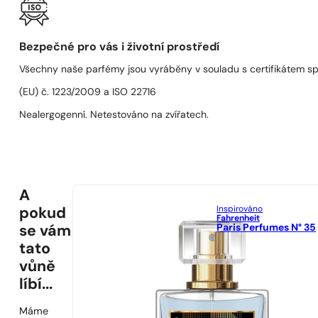
Bezpečné pro vás i životní prostředí
Všechny naše parfémy jsou vyráběny v souladu s certifikátem s
(EU) č. 1223/2009 a ISO 22716
Nealergogenní. Netestováno na zvířatech.
A
Inspirováno
pokud
Fahrenheit
Paris Perfumes N° 35
se vám
tato
vůně
líbí...
Máme