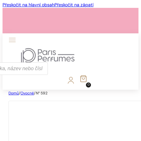
Přeskočit na hlavní obsah
Přeskočit na zápatí
0
Domů
/
Ovocné
/
N° 592