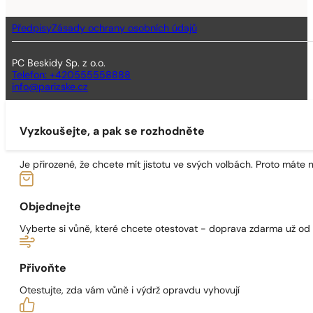
Předpisy
Zásady ochrany osobních údajů
PC Beskidy Sp. z o.o.
Telefon: +420555558888
info@parizske.cz
Vyzkoušejte, a pak se rozhodněte
Je přirozené, že chcete mít jistotu ve svých volbách. Proto máte
Objednejte
Vyberte si vůně, které chcete otestovat - doprava zdarma už od
Přivoňte
Otestujte, zda vám vůně i výdrž opravdu vyhovují