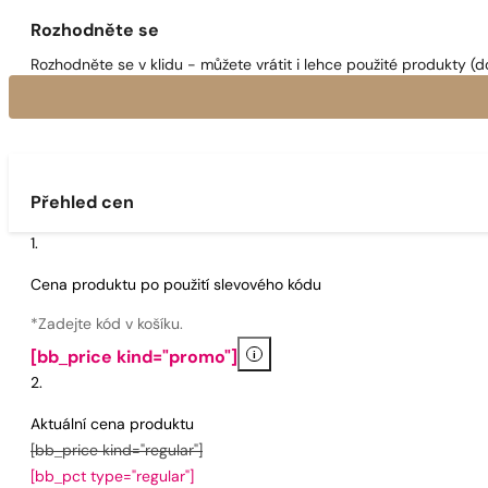
Rozhodněte se
Rozhodněte se v klidu - můžete vrátit i lehce použité produkty (d
Přehled cen
Cena produktu po použití slevového kódu
*Zadejte kód v košíku.
i
[bb_price kind="promo"]
Aktuální cena produktu
[bb_price kind="regular"]
[bb_pct type="regular"]