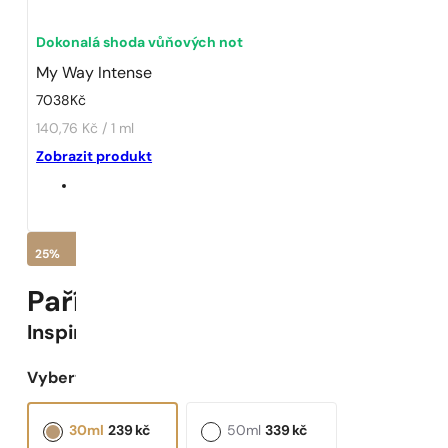
Dokonalá shoda vůňových not
My Way Intense
7038
Kč
140,76 Kč / 1 ml
Zobrazit produkt
25%
Pařížské Parfémy N° 592 -
25
Inspirováno
My Way Intense
Vyberte objem:
30ml
239
kč
50ml
339
kč