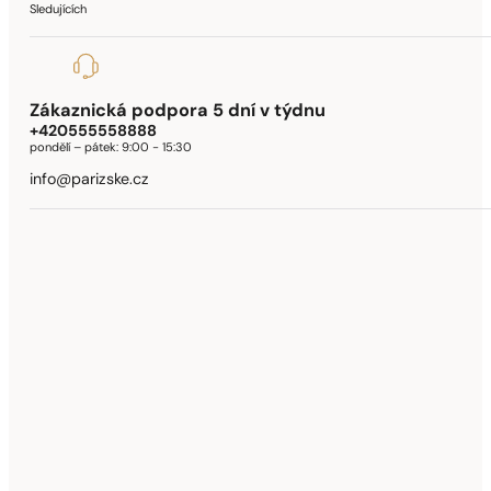
Sledujících
Zákaznická podpora 5 dní v týdnu
+420555558888
pondělí – pátek:
9:00 - 15:30
info@parizske.cz