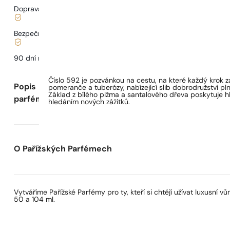
Doprava od
68 Kč
.
Bezpečné nakupování a platby
90 dní na
vyzkoušení
vůně
Číslo 592 je pozvánkou na cestu, na které každý krok 
Popis
pomeranče a tuberózy, nabízející slib dobrodružství pln
Základ z bílého pižma a santalového dřeva poskytuje hlo
parfému
hledáním nových zážitků.
O Pařížských Parfémech
Vytváříme Pařížské Parfémy pro ty, kteří si chtějí užívat luxusní
50 a 104 ml.