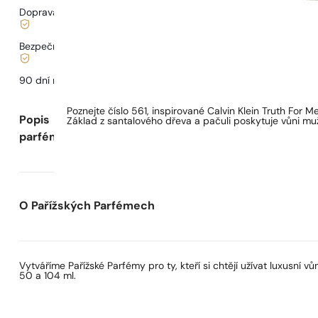
Doprava od
68 Kč
.
Bezpečné nakupování a platby
90 dní na
vyzkoušení
vůně
Poznejte číslo 561, inspirované Calvin Klein Truth For 
Popis
Základ z santalového dřeva a pačuli poskytuje vůni mužs
parfému
O Pařížských Parfémech
Vytváříme Pařížské Parfémy pro ty, kteří si chtějí užívat luxusní
50 a 104 ml.