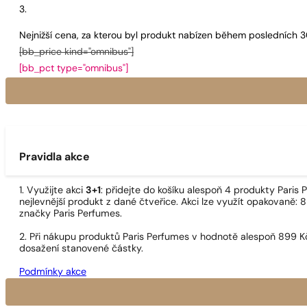
Nejnižší cena, za kterou byl produkt nabízen během posledních 
[bb_price kind="omnibus"]
[bb_pct type="omnibus"]
Pravidla akce
1. Využijte akci
3+1
: přidejte do košíku alespoň 4 produkty Pari
nejlevnější produkt z dané čtveřice. Akci lze využít opakovaně: 8
značky Paris Perfumes.
2. Při nákupu produktů Paris Perfumes v hodnotě alespoň 899 K
dosažení stanovené částky.
Podmínky akce