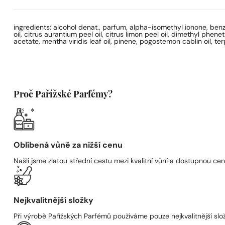
ingredients: alcohol denat., parfum, alpha-isomethyl ionone, benzy
oil, citrus aurantium peel oil, citrus limon peel oil, dimethyl phene
acetate, mentha viridis leaf oil, pinene, pogostemon cablin oil, t
Proč Pařížské Parfémy?
Oblíbená vůně za nižší cenu
Našli jsme zlatou střední cestu mezi kvalitní vůní a dostupnou cen
Nejkvalitnější složky
Při výrobě Pařížských Parfémů používáme pouze nejkvalitnější složk