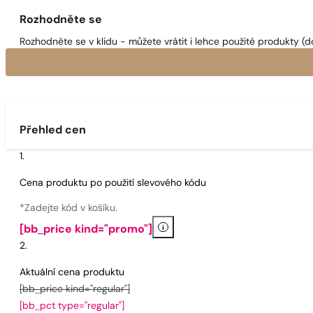
Rozhodněte se
Rozhodněte se v klidu - můžete vrátit i lehce použité produkty (d
Přehled cen
Cena produktu po použití slevového kódu
*Zadejte kód v košíku.
i
[bb_price kind="promo"]
Aktuální cena produktu
[bb_price kind="regular"]
[bb_pct type="regular"]