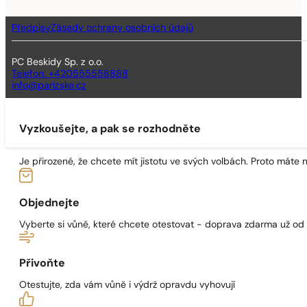
Předpisy
Zásady ochrany osobních údajů
PC Beskidy Sp. z o.o.
Telefon: +420555558888
info@parizske.cz
Vyzkoušejte, a pak se rozhodněte
Je přirozené, že chcete mít jistotu ve svých volbách. Proto máte
Objednejte
Vyberte si vůně, které chcete otestovat - doprava zdarma už od
Přivoňte
Otestujte, zda vám vůně i výdrž opravdu vyhovují