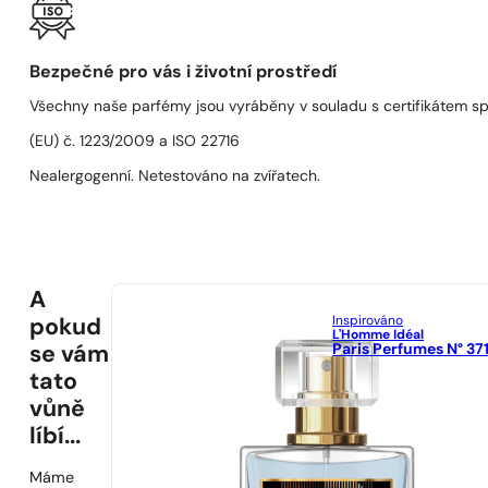
Bezpečné pro vás i životní prostředí
Všechny naše parfémy jsou vyráběny v souladu s certifikátem s
(EU) č. 1223/2009 a ISO 22716
Nealergogenní. Netestováno na zvířatech.
A
Inspirováno
pokud
L'Homme Idéal
Paris Perfumes N° 37
se vám
tato
vůně
líbí...
Máme