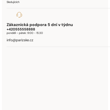
Sledujících
Zákaznická podpora 5 dní v týdnu
+420555558888
pondělí – pátek:
9:00 - 15:30
info@parizske.cz