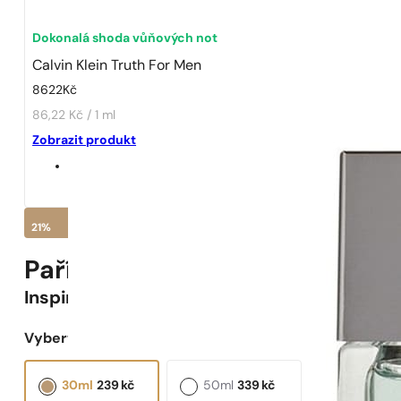
Dokonalá shoda vůňových not
Calvin Klein Truth For Men
8622
Kč
86,22 Kč / 1 ml
Zobrazit produkt
21%
Pařížské Parfémy N° 561 -
21
%
Inspirováno
Truth For Men
Vyberte objem:
30ml
239
kč
50ml
339
kč