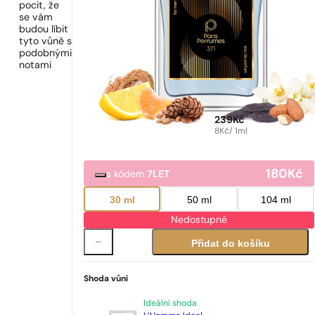
pocit, že
se vám
budou líbit
tyto vůně s
podobnými
notami
239
Kč
8
Kč
/ 1ml
180
Kč
s kódem
7LET
30 ml
50 ml
104 ml
Nedostupné
Přidat do košíku
Shoda vůní
Ideální shoda