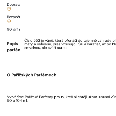
Doprava od
68 Kč
.
Bezpečné nakupování a platby
90 dní na
vyzkoušení
vůně
Číslo 552 je vůně, která přenáší do tajemné zahrady p
Popis
máty a vetiverie, přes vzrušující růži a karafiát, až po 
smyslnou, ale svěží aurou.
parfému
O Pařížských Parfémech
Vytváříme Pařížské Parfémy pro ty, kteří si chtějí užívat luxusní
50 a 104 ml.