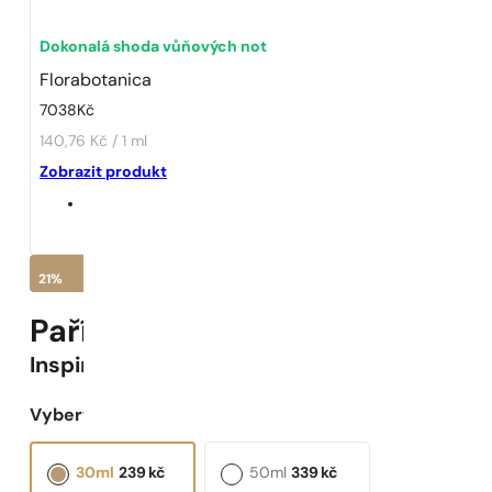
Dokonalá shoda vůňových not
Florabotanica
7038
Kč
140,76 Kč / 1 ml
Zobrazit produkt
21%
Pařížské Parfémy N° 552 -
21
%
Inspirováno
Florabotanica
Vyberte objem:
30ml
239
kč
50ml
339
kč