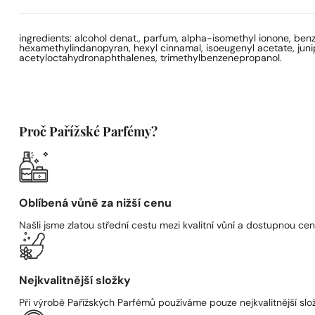
ingredients: alcohol denat., parfum, alpha-isomethyl ionone, benzy
hexamethylindanopyran, hexyl cinnamal, isoeugenyl acetate, juniper
acetyloctahydronaphthalenes, trimethylbenzenepropanol.
Proč Pařížské Parfémy?
Oblíbená vůně za nižší cenu
Našli jsme zlatou střední cestu mezi kvalitní vůní a dostupnou cen
Nejkvalitnější složky
Při výrobě Pařížských Parfémů používáme pouze nejkvalitnější složk