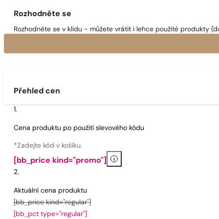
Rozhodněte se
Rozhodněte se v klidu - můžete vrátit i lehce použité produkty (d
Přehled cen
Cena produktu po použití slevového kódu
*Zadejte kód v košíku.
i
[bb_price kind="promo"]
Aktuální cena produktu
[bb_price kind="regular"]
[bb_pct type="regular"]