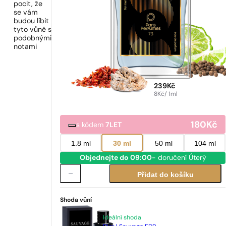
pocit, že
se vám
budou líbit
tyto vůně s
podobnými
notami
239
Kč
8
Kč
/ 1ml
180
Kč
s kódem
7LET
1.8 ml
30 ml
50 ml
104 ml
Objednejte do 09:00
- doručení Úterý
Přidat do košíku
Shoda vůní
Ideální shoda