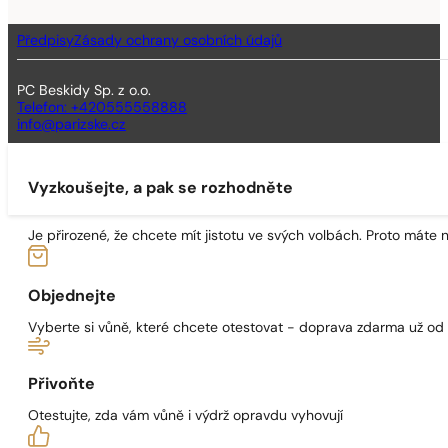
Předpisy
Zásady ochrany osobních údajů
PC Beskidy Sp. z o.o.
Telefon: +420555558888
info@parizske.cz
Vyzkoušejte, a pak se rozhodněte
Je přirozené, že chcete mít jistotu ve svých volbách. Proto máte
Objednejte
Vyberte si vůně, které chcete otestovat - doprava zdarma už od
Přivoňte
Otestujte, zda vám vůně i výdrž opravdu vyhovují