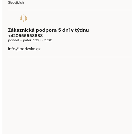
Sledujících
Zákaznická podpora 5 dní v týdnu
+420555558888
pondělí – pátek:
9:00 - 15:30
info@parizske.cz