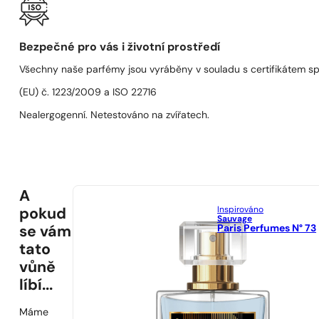
Bezpečné pro vás i životní prostředí
Všechny naše parfémy jsou vyráběny v souladu s certifikátem s
(EU) č. 1223/2009 a ISO 22716
Nealergogenní. Netestováno na zvířatech.
A
Inspirováno
pokud
Sauvage
Paris Perfumes N° 73
se vám
tato
vůně
líbí...
Máme