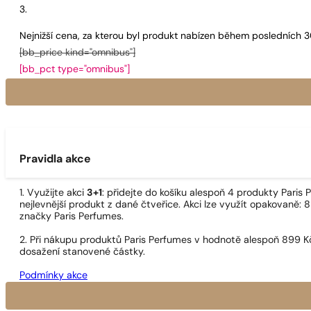
Nejnižší cena, za kterou byl produkt nabízen během posledních 
[bb_price kind="omnibus"]
[bb_pct type="omnibus"]
Pravidla akce
1. Využijte akci
3+1
: přidejte do košíku alespoň 4 produkty Pari
nejlevnější produkt z dané čtveřice. Akci lze využít opakovaně: 8
značky Paris Perfumes.
2. Při nákupu produktů Paris Perfumes v hodnotě alespoň 899 K
dosažení stanovené částky.
Podmínky akce