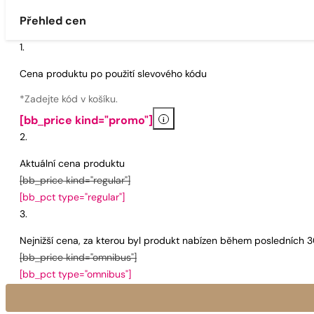
Přehled cen
Cena produktu po použití slevového kódu
*Zadejte kód v košíku.
i
[bb_price kind="promo"]
Aktuální cena produktu
[bb_price kind="regular"]
[bb_pct type="regular"]
Nejnižší cena, za kterou byl produkt nabízen během posledních 
[bb_price kind="omnibus"]
[bb_pct type="omnibus"]