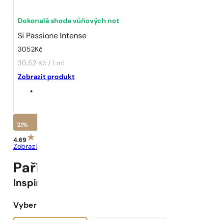
Dokonalá shoda vůňových not
Si Passione Intense
3052
Kč
30,52 Kč / 1 ml
Zobrazit produkt
21%
4.69
Zobrazit recenze
Pařížské Parfémy N° 468 -
21
Inspirováno
Si Passione Intense
Vyberte objem: