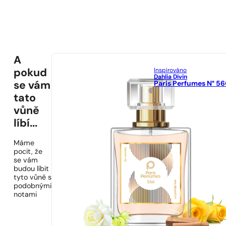
A
Inspirováno
pokud
Dahlia Divin
Paris Perfumes N° 56
se vám
tato
vůně
líbí...
Máme
pocit, že
se vám
budou líbit
tyto vůně s
podobnými
notami