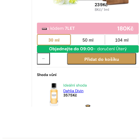
239
Kč
8
Kč
/ 1ml
180
Kč
s kódem
7LET
30 ml
50 ml
104 ml
Objednejte do 09:00
- doručení Úterý
Přidat do košíku
Shoda vůní
Ideální shoda
Dahlia Divin
3575
Kč