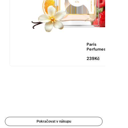
Paris
Perfumes
239
Kč
Pokračovat v nákupu