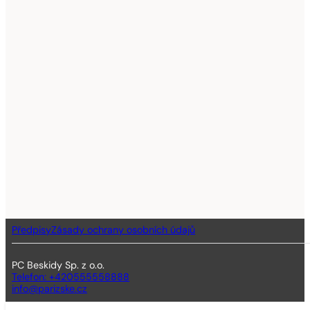
Předpisy
Zásady ochrany osobních údajů
PC Beskidy Sp. z o.o.
Telefon: +420555558888
info@parizske.cz