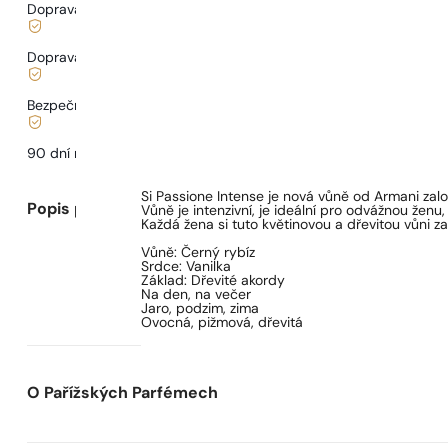
Doprava zdarma od
899 Kč
Doprava od
68 Kč
.
Bezpečné nakupování a platby
90 dní na
vyzkoušení
vůně
Si Passione Intense je nová vůně od Armani zal
Popis parfému
Vůně je intenzivní, je ideální pro odvážnou ženu, k
Každá žena si tuto květinovou a dřevitou vůni za
Vůně: Černý rybíz
Srdce: Vanilka
Základ: Dřevité akordy
Na den, na večer
Jaro, podzim, zima
Ovocná, pižmová, dřevitá
O Pařížských Parfémech