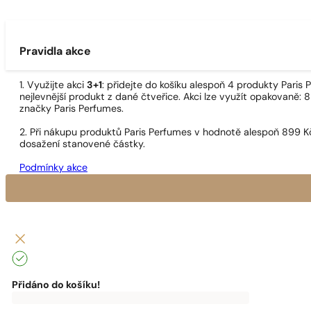
Pravidla akce
1. Využijte akci
3+1
: přidejte do košíku alespoň 4 produkty Pari
nejlevnější produkt z dané čtveřice. Akci lze využít opakovaně: 8
značky Paris Perfumes.
2. Při nákupu produktů Paris Perfumes v hodnotě alespoň 899 K
dosažení stanovené částky.
Podmínky akce
Přidáno do košíku!
0
Kč
0
Kč
K