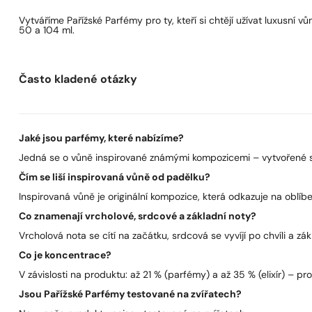
Vytváříme Pařížské Parfémy pro ty, kteří si chtějí užívat luxusní
50 a 104 ml.
Často kladené otázky
Jaké jsou parfémy, které nabízíme?
Jedná se o vůně inspirované známými kompozicemi – vytvořené s 
Čím se liší inspirovaná vůně od padělku?
Inspirovaná vůně je originální kompozice, která odkazuje na oblíben
Co znamenají vrcholové, srdcové a základní noty?
Vrcholová nota se cítí na začátku, srdcová se vyvíjí po chvíli a zák
Co je koncentrace?
V závislosti na produktu: až 21 % (parfémy) a až 35 % (elixír) – pro 
Jsou Pařížské Parfémy testované na zvířatech?