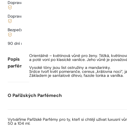
Doprava zdarma od
899 Kč
Doprava od
68 Kč
.
Bezpečné nakupování a platby
90 dní na
vyzkoušení
vůně
Orientálně – květinová vůně pro ženy. Těžká, květino
Popis
a poté voní po klasické vanilce. Jeho vůně je považo
parfému
Vysoké tóny jsou list ostružiny a mandarinky.
Srdce tvoří květ pomeranče, cereus „královna noci“, j
Základem je santalové dřevo, fazole tonka a vanilka.
O Pařížských Parfémech
Vytváříme Pařížské Parfémy pro ty, kteří si chtějí užívat luxusní
50 a 104 ml.