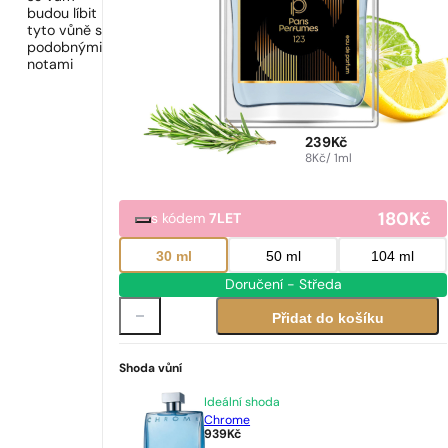
budou líbit
tyto vůně s
podobnými
notami
239
Kč
8
Kč
/ 1ml
180
Kč
s kódem
7LET
30 ml
50 ml
104 ml
Doručení - Středa
Přidat do košíku
Shoda vůní
Ideální shoda
Chrome
939
Kč