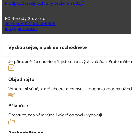
Předpisy
Zásady ochrany osobních údajů
PC Beskidy Sp. z o.o.
Telefon: +420555558888
info@parizske.cz
Vyzkoušejte, a pak se rozhodněte
Je přirozené, že chcete mít jistotu ve svých volbách. Proto máte
Objednejte
Vyberte si vůně, které chcete otestovat - doprava zdarma už od
Přivoňte
Otestujte, zda vám vůně i výdrž opravdu vyhovují