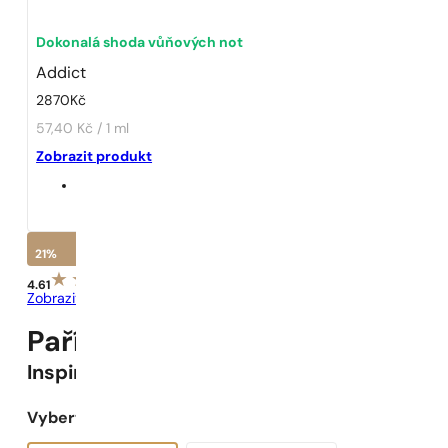
Dokonalá shoda vůňových not
Addict
2870
Kč
57,40 Kč / 1 ml
Zobrazit produkt
21%
4.61
Zobrazit recenze
Pařížské Parfémy N° 40 -
21
%
Inspirováno
Dior Addict
Vyberte objem: