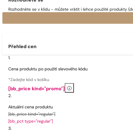
Rozhodněte se
Rozhodněte se v klidu - můžete vrátit i lehce použité produkty (d
Přehled cen
Cena produktu po použití slevového kódu
*Zadejte kód v košíku.
i
[bb_price kind="promo"]
Aktuální cena produktu
[bb_price kind="regular"]
[bb_pct type="regular"]