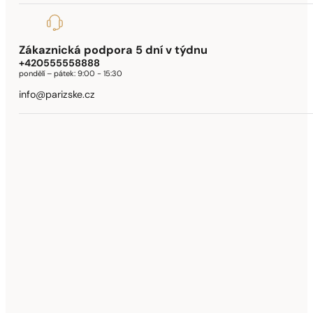
Zákaznická podpora 5 dní v týdnu
+420555558888
pondělí – pátek:
9:00 - 15:30
info@parizske.cz