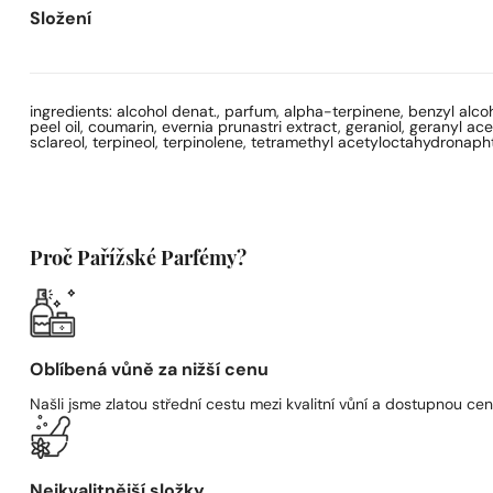
Složení
ingredients: alcohol denat., parfum, alpha-terpinene, benzyl alcoho
peel oil, coumarin, evernia prunastri extract, geraniol, geranyl ace
sclareol, terpineol, terpinolene, tetramethyl acetyloctahydronaphth
Proč Pařížské Parfémy?
Oblíbená vůně za nižší cenu
Našli jsme zlatou střední cestu mezi kvalitní vůní a dostupnou cen
Nejkvalitnější složky