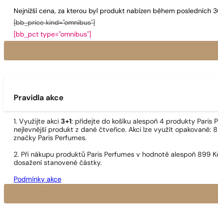
Nejnižší cena, za kterou byl produkt nabízen během posledních 
[bb_price kind="omnibus"]
[bb_pct type="omnibus"]
Pravidla akce
1. Využijte akci
3+1
: přidejte do košíku alespoň 4 produkty Pari
nejlevnější produkt z dané čtveřice. Akci lze využít opakovaně: 8
značky Paris Perfumes.
2. Při nákupu produktů Paris Perfumes v hodnotě alespoň 899 K
dosažení stanovené částky.
Podmínky akce