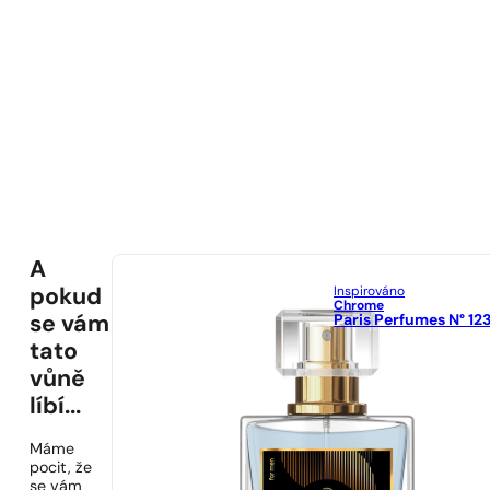
A
Inspirováno
pokud
Chrome
Paris Perfumes N° 12
se vám
tato
vůně
líbí...
Máme
pocit, že
se vám