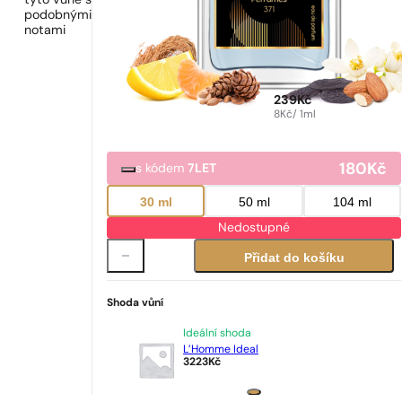
tyto vůně s
podobnými
notami
239
Kč
8
Kč
/ 1ml
180
Kč
s kódem
7LET
30 ml
50 ml
104 ml
Nedostupné
Přidat do košíku
Shoda vůní
Ideální shoda
L’Homme Ideal
3223
Kč