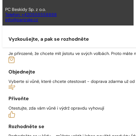
PC Beskidy Sp. z o.o.
Telefon: +420555558888
info@parizske.cz
Vyzkoušejte, a pak se rozhodněte
Je přirozené, že chcete mít jistotu ve svých volbách. Proto máte
Objednejte
Vyberte si vůně, které chcete otestovat - doprava zdarma už od
Přivoňte
Otestujte, zda vám vůně i výdrž opravdu vyhovují
Rozhodněte se