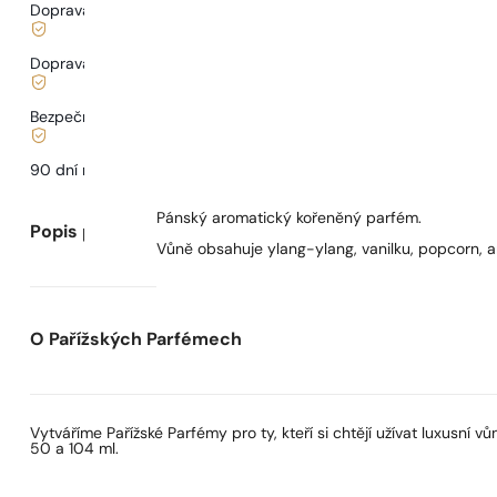
Doprava zdarma od
899 Kč
Doprava od
68 Kč
.
Bezpečné nakupování a platby
90 dní na
vyzkoušení
vůně
Pánský aromatický kořeněný parfém.
Popis parfému
Vůně obsahuje ylang-ylang, vanilku, popcorn, a
O Pařížských Parfémech
Vytváříme Pařížské Parfémy pro ty, kteří si chtějí užívat luxusní
50 a 104 ml.