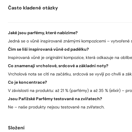
Často kladené otázky
Jaké jsou parfémy, které nabízíme?
Jedná se o vůně inspirované známými kompozicemi – vytvořené s 
Čím se liší inspirovaná vůně od padělku?
Inspirovaná vůně je originální kompozice, která odkazuje na oblíben
Co znamenají vrcholové, srdcové a základní noty?
Vrcholová nota se cítí na začátku, srdcová se vyvíjí po chvíli a zák
Co je koncentrace?
V závislosti na produktu: až 21 % (parfémy) a až 35 % (elixír) – pro 
Jsou Pařížské Parfémy testované na zvířatech?
Ne – naše produkty nejsou testované na zvířatech.
Složení