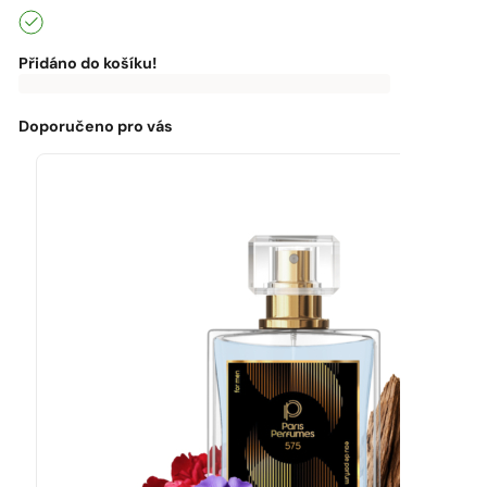
Přidáno do košíku!
0
Kč
0
Kč
K
dopravě
zdarma
Doporučeno pro vás
chybí:
0
Kč
Máte
dopravu
zdarma