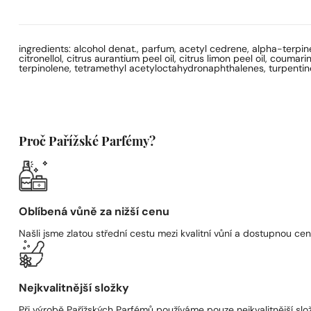
ingredients: alcohol denat., parfum, acetyl cedrene, alpha-terpi
citronellol, citrus aurantium peel oil, citrus limon peel oil, coumar
terpinolene, tetramethyl acetyloctahydronaphthalenes, turpentine,
Proč Pařížské Parfémy?
Oblíbená vůně za nižší cenu
Našli jsme zlatou střední cestu mezi kvalitní vůní a dostupnou cen
Nejkvalitnější složky
Při výrobě Pařížských Parfémů používáme pouze nejkvalitnější složk