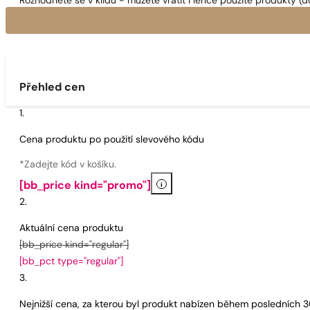
Rozhodněte se v klidu - můžete vrátit i lehce použité produkty (d
Přehled cen
Cena produktu po použití slevového kódu
*Zadejte kód v košíku.
i
[bb_price kind="promo"]
Aktuální cena produktu
[bb_price kind="regular"]
[bb_pct type="regular"]
Nejnižší cena, za kterou byl produkt nabízen během posledních 