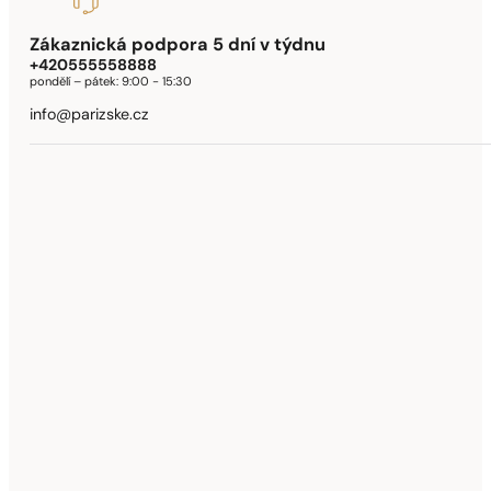
Zákaznická podpora 5 dní v týdnu
+420555558888
pondělí – pátek:
9:00 - 15:30
info@parizske.cz