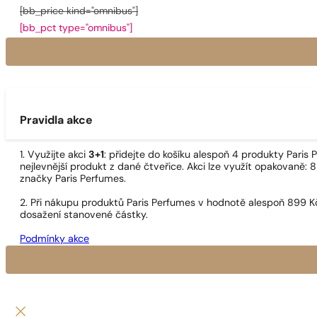
[bb_price kind="omnibus"]
[bb_pct type="omnibus"]
Pravidla akce
1. Využijte akci
3+1
: přidejte do košíku alespoň 4 produkty Pari
nejlevnější produkt z dané čtveřice. Akci lze využít opakovaně: 8
značky Paris Perfumes.
2. Při nákupu produktů Paris Perfumes v hodnotě alespoň 899 K
dosažení stanovené částky.
Podmínky akce