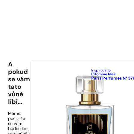
A
Inspirováno
pokud
L'Homme Idéal
Paris Perfumes N° 37
se vám
tato
vůně
líbí...
Máme
pocit, že
se vám
budou líbit