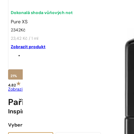
Dokonalá shoda vůňových not
Pure XS
2342
Kč
23,42 Kč / 1 ml
Zobrazit produkt
21%
4.82
Zobrazit recenze
Pařížské Parfémy N° 241 -
21
%
Inspirováno
Pure XS
Vyberte objem: