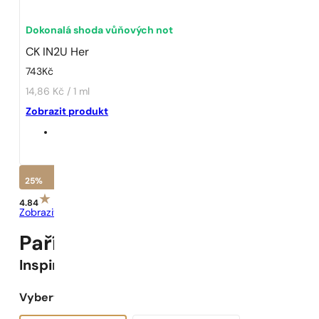
Dokonalá shoda vůňových not
CK IN2U Her
743
Kč
14,86 Kč / 1 ml
Zobrazit produkt
25%
4.84
Zobrazit recenze
Pařížské Parfémy N° 236 -
25
Inspirováno
CK IN2U Her
Vyberte objem: