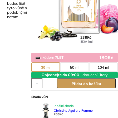
budou líbit
tyto vůně s
podobnými
notami
239
Kč
8
Kč
/ 1ml
180
Kč
s kódem
7LET
30 ml
50 ml
104 ml
Objednejte do 09:00
- doručení Úterý
Přidat do košíku
Shoda vůní
Ideální shoda
Christina Aguilera Femme
763
Kč