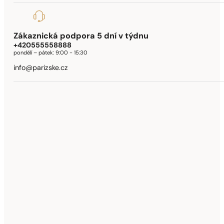
Zákaznická podpora 5 dní v týdnu
+420555558888
pondělí – pátek:
9:00 - 15:30
info@parizske.cz