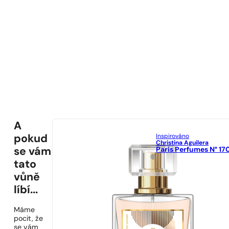
A
Inspirováno
pokud
Christina Aguilera
Paris Perfumes N° 17
se vám
tato
vůně
líbí...
Máme
pocit, že
se vám