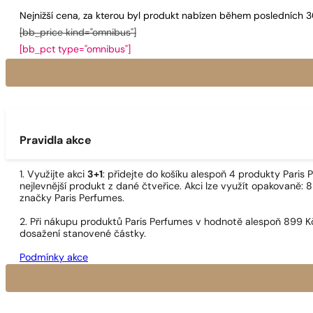
Nejnižší cena, za kterou byl produkt nabízen během posledních 
[bb_price kind="omnibus"]
[bb_pct type="omnibus"]
Pravidla akce
1. Využijte akci
3+1
: přidejte do košíku alespoň 4 produkty Pari
nejlevnější produkt z dané čtveřice. Akci lze využít opakovaně: 8
značky Paris Perfumes.
2. Při nákupu produktů Paris Perfumes v hodnotě alespoň 899 K
dosažení stanovené částky.
Podmínky akce