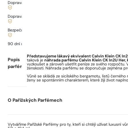
Doprava zdarma od
899 Kč
Doprava od
68 Kč
.
Bezpečné nakupování a platby
90 dní na
vyzkoušení
vůně
Představujeme lákavý ekvivalent Calvin Klein CK In
Popis
taková je
náhrada parfému Calvin Klein CK In2U Her, k
vyzkoušet a zároveň ušetřit peníze ze svého rozpočtu. 
parfému
ženskosti. Náhrada parfému se doporučuje zejména pro ja
Vůně se skládá ze sicilského bergamotu, listů černého r
ženy se spontánním charakterem, které žijí život naplno
O Pařížských Parfémech
Vytváříme Pařížské Parfémy pro ty, kteří si chtějí užívat luxusní