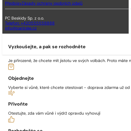
Předpisy
Zásady ochrany osobních údajů
PC Beskidy Sp. z o.o.
Telefon: +420555558888
info@parizske.cz
Vyzkoušejte, a pak se rozhodněte
Je přirozené, že chcete mít jistotu ve svých volbách. Proto máte
Objednejte
Vyberte si vůně, které chcete otestovat - doprava zdarma už od
Přivoňte
Otestujte, zda vám vůně i výdrž opravdu vyhovují