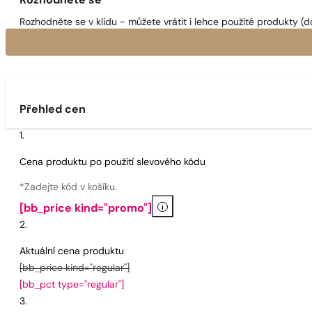
Rozhodněte se
Rozhodněte se v klidu - můžete vrátit i lehce použité produkty (d
Přehled cen
Cena produktu po použití slevového kódu
*Zadejte kód v košíku.
i
[bb_price kind="promo"]
Aktuální cena produktu
[bb_price kind="regular"]
[bb_pct type="regular"]