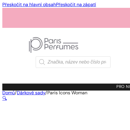
Přeskočit na hlavní obsah
Přeskočit na zápatí
Products
search
PRO NI
Domů
/
Dárkové sady
/
Paris Icons Woman
🔍