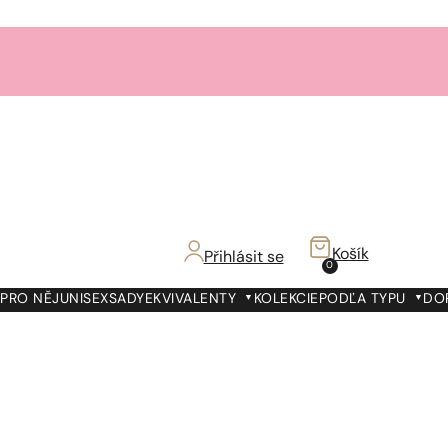
Košík
Přihlásit se
0
PRO NĚJ
UNISEX
SADY
EKVIVALENTY
KOLEKCIE
PODĽA TYPU
DO