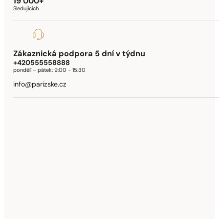
19 000+
Sledujících
Zákaznická podpora 5 dní v týdnu
+420555558888
pondělí – pátek:
9:00 - 15:30
info@parizske.cz