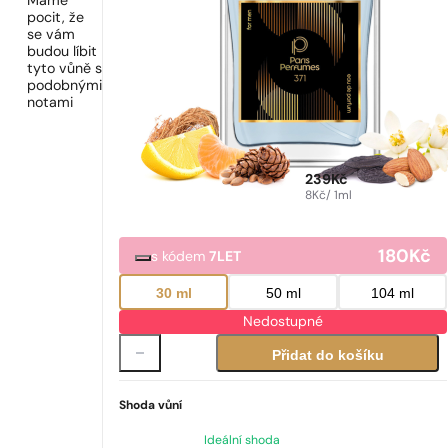
Máme
pocit, že
se vám
budou líbit
tyto vůně s
podobnými
notami
239
Kč
8
Kč
/ 1ml
180
Kč
s kódem
7LET
30 ml
50 ml
104 ml
Nedostupné
Přidat do košíku
Shoda vůní
Ideální shoda