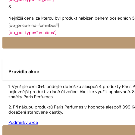
Nejnižší cena, za kterou byl produkt nabízen během posledních 
[bb_price kind="omnibus"]
[bb_pct type="omnibus"]
Pravidla akce
1. Využijte akci
3+1
: přidejte do košíku alespoň 4 produkty Pari
nejlevnější produkt z dané čtveřice. Akci lze využít opakovaně: 8
značky Paris Perfumes.
2. Při nákupu produktů Paris Perfumes v hodnotě alespoň 899 K
dosažení stanovené částky.
Podmínky akce