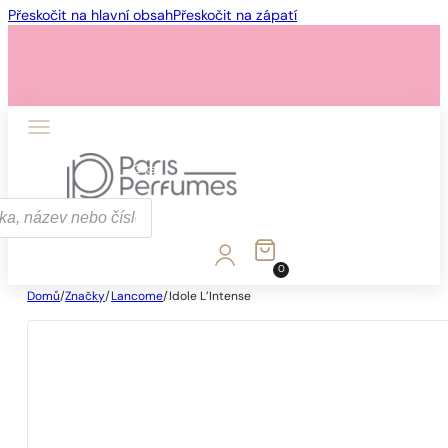
Přeskočit na hlavní obsah
Přeskočit na zápatí
1 - 3 ks
4 ks za
1 Kč!
0
Domů
/
Značky
/
Lancome
/
Idole L’Intense
1 - 3 ks
4 ks za
1 Kč!