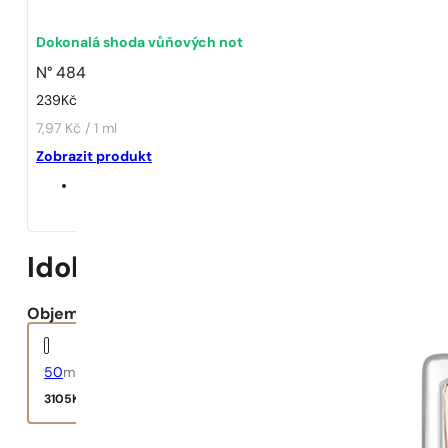
1 - 3 ks
4 ks za
1 Kč!
Dokonalá shoda vůňových not
N° 484
239
Kč
7,97 Kč / 1 ml
Zobrazit produkt
Idole L’Intense
Objem:
50
ml
3105
Kč