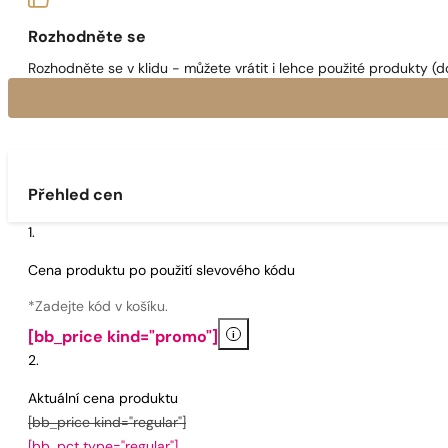
Rozhodněte se
Rozhodněte se v klidu - můžete vrátit i lehce použité produkty (d
Přehled cen
Cena produktu po použití slevového kódu
*Zadejte kód v košíku.
i
[bb_price kind="promo"]
Aktuální cena produktu
[bb_price kind="regular"]
[bb_pct type="regular"]