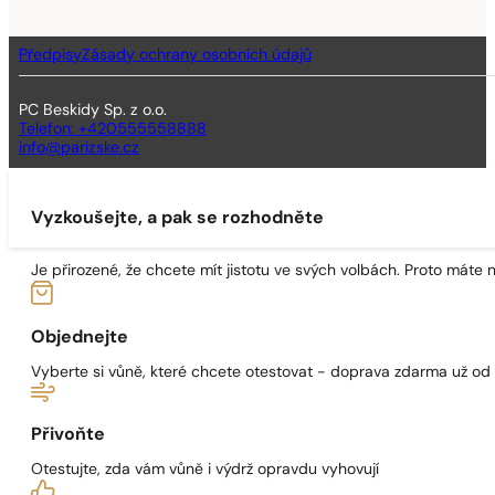
Předpisy
Zásady ochrany osobních údajů
PC Beskidy Sp. z o.o.
Telefon: +420555558888
info@parizske.cz
Vyzkoušejte, a pak se rozhodněte
Je přirozené, že chcete mít jistotu ve svých volbách. Proto máte
Objednejte
Vyberte si vůně, které chcete otestovat - doprava zdarma už od
Přivoňte
Otestujte, zda vám vůně i výdrž opravdu vyhovují