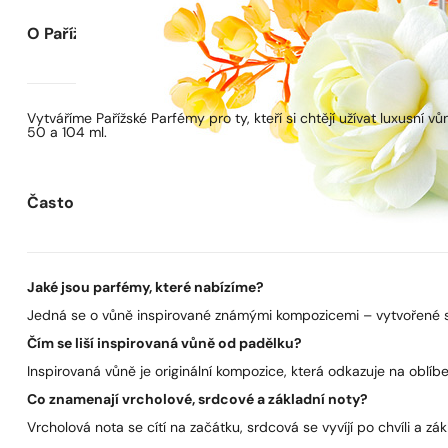
O Pařížských Parfémech
Vytváříme Pařížské Parfémy pro ty, kteří si chtějí užívat luxusní
50 a 104 ml.
Často kladené otázky
Jaké jsou parfémy, které nabízíme?
Jedná se o vůně inspirované známými kompozicemi – vytvořené s 
Čím se liší inspirovaná vůně od padělku?
Inspirovaná vůně je originální kompozice, která odkazuje na oblíben
Co znamenají vrcholové, srdcové a základní noty?
Vrcholová nota se cítí na začátku, srdcová se vyvíjí po chvíli a zák