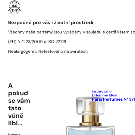
Bezpečné pro vás i životní prostředí
Všechny naše parfémy jsou vyráběny v souladu s certifikátem s
(EU) č. 1223/2009 a ISO 22716
Nealergogenní. Netestováno na zvířatech.
A
Inspirováno
pokud
L'Homme Idéal
Paris Perfumes N° 37
se vám
tato
vůně
líbí...