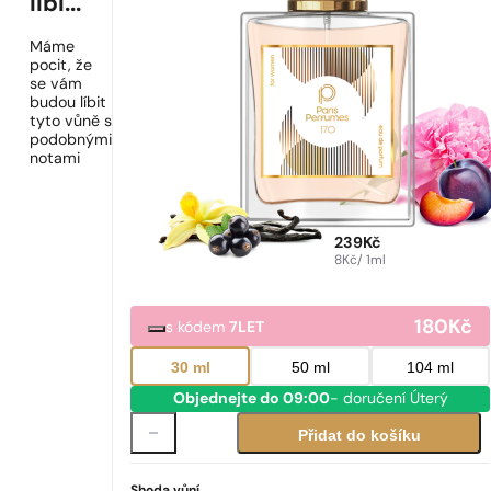
líbí...
Máme
pocit, že
se vám
budou líbit
tyto vůně s
podobnými
notami
239
Kč
8
Kč
/ 1ml
180
Kč
s kódem
7LET
30 ml
50 ml
104 ml
Objednejte do 09:00
- doručení Úterý
Přidat do košíku