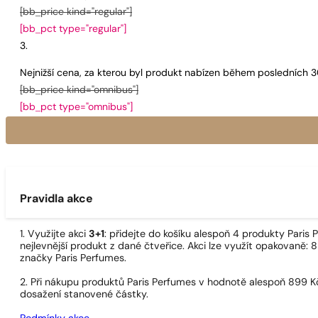
[bb_price kind="regular"]
[bb_pct type="regular"]
Nejnižší cena, za kterou byl produkt nabízen během posledních 
[bb_price kind="omnibus"]
[bb_pct type="omnibus"]
Pravidla akce
1. Využijte akci
3+1
: přidejte do košíku alespoň 4 produkty Pari
nejlevnější produkt z dané čtveřice. Akci lze využít opakovaně: 8
značky Paris Perfumes.
2. Při nákupu produktů Paris Perfumes v hodnotě alespoň 899 K
dosažení stanovené částky.