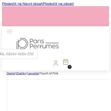
Přeskočit na hlavní obsah
Přeskočit na zápatí
0
Domů
/
Značky
/
Lacoste
/
Touch of Pink