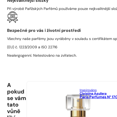
Nejkvalitnější složky
Při výrobě Pařížských Parfémů používáme pouze nejkvalitnější složk
Bezpečné pro vás i životní prostředí
Všechny naše parfémy jsou vyráběny v souladu s certifikátem s
(EU) č. 1223/2009 a ISO 22716
Nealergogenní. Netestováno na zvířatech.
A
Inspirováno
pokud
Christina Aguilera
Paris Perfumes N° 17
se vám
tato
vůně