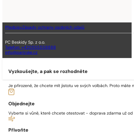
Předpisy
Zásady ochrany osobních údajů
PC Beskidy Sp. z o.o.
Telefon: +420555558888
info@parizske.cz
Vyzkoušejte, a pak se rozhodněte
Je přirozené, že chcete mít jistotu ve svých volbách. Proto máte
Objednejte
Vyberte si vůně, které chcete otestovat - doprava zdarma už od
Přivoňte