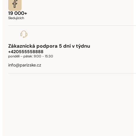
19 000+
Sledujících
Zákaznická podpora 5 dní v týdnu
+420555558888
pondělí – pátek:
9:00 - 15:30
info@parizske.cz