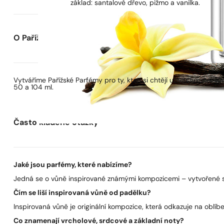
základ: santalové dřevo, pižmo a vanilka.
O Pařížských Parfémech
Vytváříme Pařížské Parfémy pro ty, kteří si chtějí užívat luxusní
50 a 104 ml.
Často kladené otázky
Jaké jsou parfémy, které nabízíme?
Jedná se o vůně inspirované známými kompozicemi – vytvořené s 
Čím se liší inspirovaná vůně od padělku?
Inspirovaná vůně je originální kompozice, která odkazuje na oblíben
Co znamenají vrcholové, srdcové a základní noty?