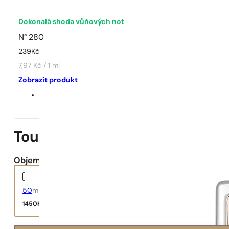
Dokonalá shoda vůňových not
N° 280
239
Kč
7,97 Kč / 1 ml
Zobrazit produkt
Touch of Pink
Objem:
50
ml
1450
Kč