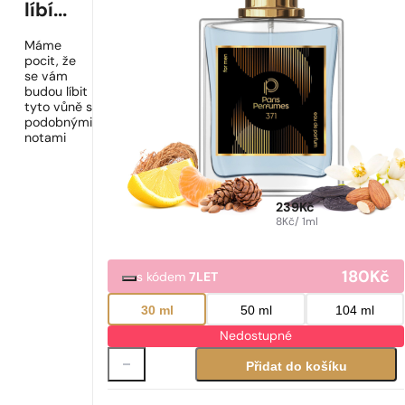
líbí...
Máme
pocit, že
se vám
budou líbit
tyto vůně s
podobnými
notami
239
Kč
8
Kč
/ 1ml
180
Kč
s kódem
7LET
30 ml
50 ml
104 ml
Nedostupné
Přidat do košíku