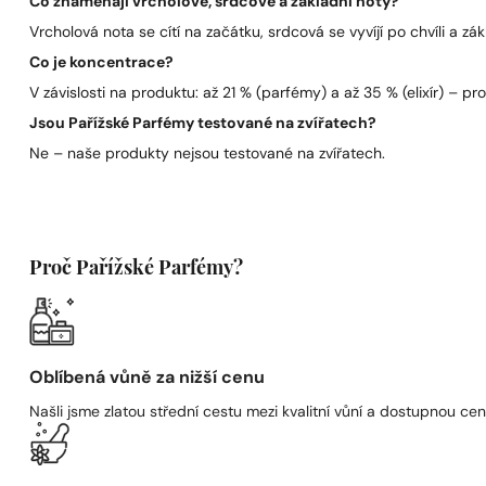
Co znamenají vrcholové, srdcové a základní noty?
Vrcholová nota se cítí na začátku, srdcová se vyvíjí po chvíli a zák
Co je koncentrace?
V závislosti na produktu: až 21 % (parfémy) a až 35 % (elixír) – pro 
Jsou Pařížské Parfémy testované na zvířatech?
Ne – naše produkty nejsou testované na zvířatech.
Proč Pařížské Parfémy?
Oblíbená vůně za nižší cenu
Našli jsme zlatou střední cestu mezi kvalitní vůní a dostupnou cen