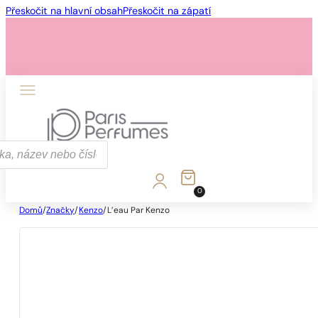
Přeskočit na hlavní obsah
Přeskočit na zápatí
0
Domů
/
Značky
/
Kenzo
/
L’eau Par Kenzo