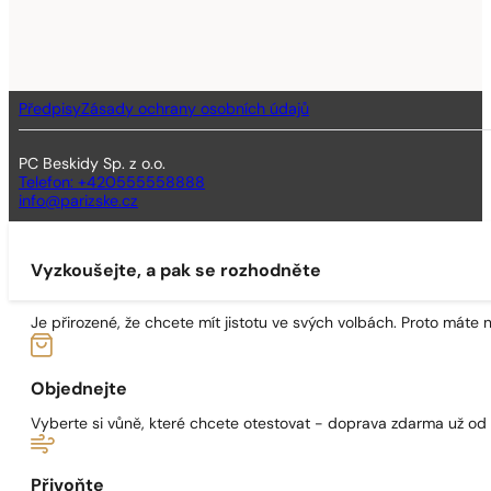
Předpisy
Zásady ochrany osobních údajů
PC Beskidy Sp. z o.o.
Telefon: +420555558888
info@parizske.cz
Vyzkoušejte, a pak se rozhodněte
Je přirozené, že chcete mít jistotu ve svých volbách. Proto máte
Objednejte
Vyberte si vůně, které chcete otestovat - doprava zdarma už od
Přivoňte