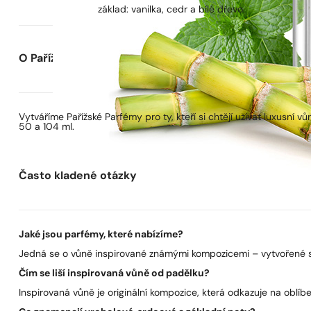
základ: vanilka, cedr a bílé dřevo.
O Pařížských Parfémech
Vytváříme Pařížské Parfémy pro ty, kteří si chtějí užívat luxusní
50 a 104 ml.
Často kladené otázky
Jaké jsou parfémy, které nabízíme?
Jedná se o vůně inspirované známými kompozicemi – vytvořené s 
Čím se liší inspirovaná vůně od padělku?
Inspirovaná vůně je originální kompozice, která odkazuje na oblíben