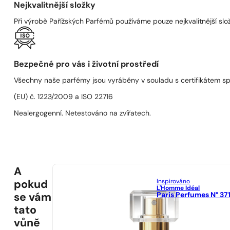
Nejkvalitnější složky
Při výrobě Pařížských Parfémů používáme pouze nejkvalitnější složk
Bezpečné pro vás i životní prostředí
Všechny naše parfémy jsou vyráběny v souladu s certifikátem s
(EU) č. 1223/2009 a ISO 22716
Nealergogenní. Netestováno na zvířatech.
A
Inspirováno
pokud
L'Homme Idéal
Paris Perfumes N° 37
se vám
tato
vůně