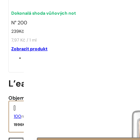
Dokonalá shoda vůňových not
N° 200
239
Kč
7,97 Kč / 1 ml
Zobrazit produkt
L’eau Par Kenzo
Objem:
100
ml
1996
Kč
L'eau