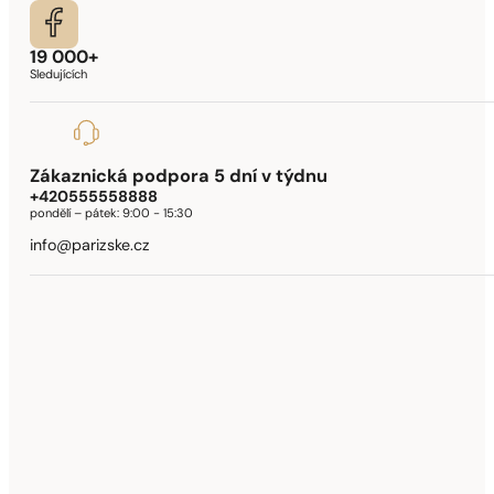
19 000+
Sledujících
Zákaznická podpora 5 dní v týdnu
+420555558888
pondělí – pátek:
9:00 - 15:30
info@parizske.cz