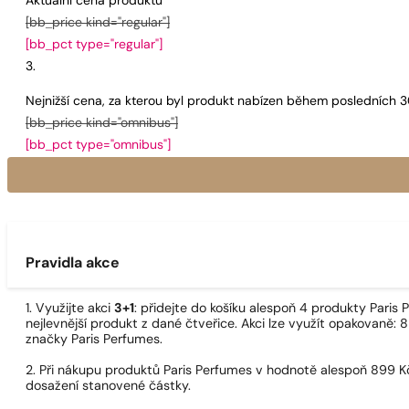
Aktuální cena produktu
[bb_price kind="regular"]
[bb_pct type="regular"]
Nejnižší cena, za kterou byl produkt nabízen během posledních 
[bb_price kind="omnibus"]
[bb_pct type="omnibus"]
Pravidla akce
1. Využijte akci
3+1
: přidejte do košíku alespoň 4 produkty Pari
nejlevnější produkt z dané čtveřice. Akci lze využít opakovaně: 8
značky Paris Perfumes.
2. Při nákupu produktů Paris Perfumes v hodnotě alespoň 899 K
dosažení stanovené částky.