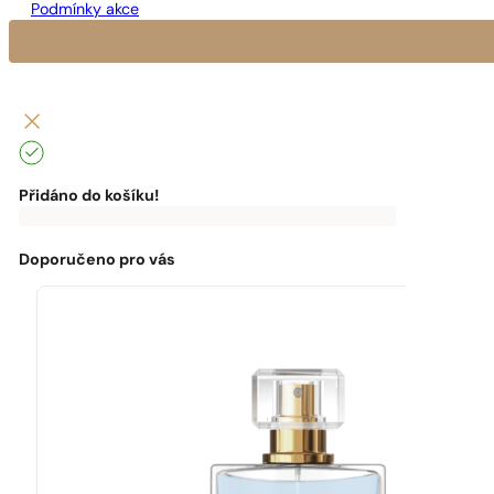
Podmínky akce
Přidáno do košíku!
0
Kč
0
Kč
K
dopravě
zdarma
Doporučeno pro vás
chybí:
0
Kč
Máte
dopravu
zdarma