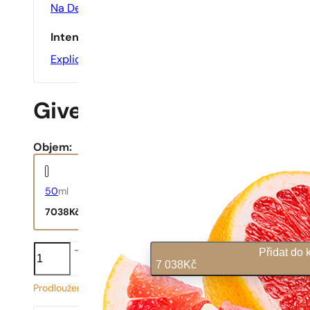
Na Den
Intenzita
Explicitní
Givenchy L’interdit Roug
Objem:
50
ml
7038
Kč
Givenchy
Přidat do 
L'interdit
7 038
Kč
Rouge
množství
Prodloužená doba dodání
141
Kč
/ 1ml, včetně DPH
|