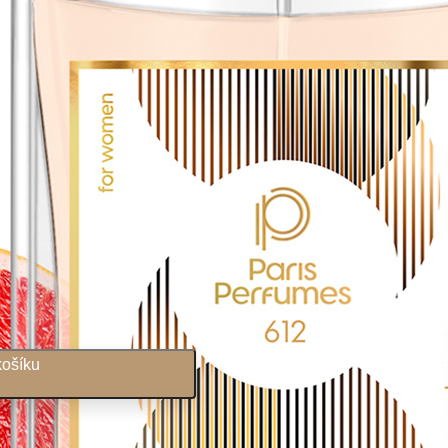
e
košíku