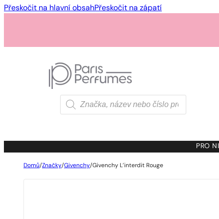
Přeskočit na hlavní obsah
Přeskočit na zápatí
Products
search
PRO NI
Domů
/
Značky
/
Givenchy
/
Givenchy L’interdit Rouge