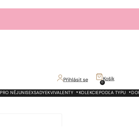
Košík
Přihlásit se
0
PRO NĚJ
UNISEX
SADY
EKVIVALENTY
KOLEKCIE
PODĽA TYPU
DO