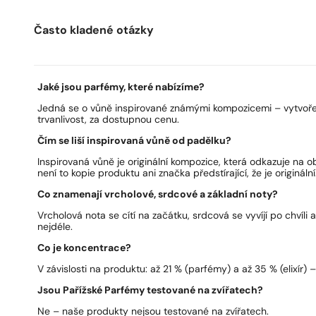
Často kladené otázky
Jaké jsou parfémy, které nabízíme?
Jedná se o vůně inspirované známými kompozicemi – vytvoře
trvanlivost, za dostupnou cenu.
Čím se liší inspirovaná vůně od padělku?
Inspirovaná vůně je originální kompozice, která odkazuje na 
není to kopie produktu ani značka předstírající, že je originální
Co znamenají vrcholové, srdcové a základní noty?
Vrcholová nota se cítí na začátku, srdcová se vyvíjí po chvíli 
nejdéle.
Co je koncentrace?
V závislosti na produktu: až 21 % (parfémy) a až 35 % (elixír) – 
Jsou Pařížské Parfémy testované na zvířatech?
Ne – naše produkty nejsou testované na zvířatech.