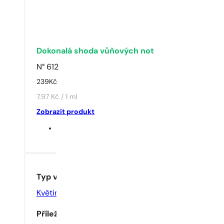
Dokonalá shoda vůňových not
N° 612
239
Kč
7,97 Kč / 1 ml
Zobrazit produkt
Typ vůně
Květinové
Příležitost