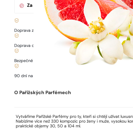
Za nákup tohoto produktu
získáte
117
bodů
v 
Doprava zdarma od
899 Kč
Doprava od
68 Kč
.
Bezpečné nakupování a platby
90 dní na
vyzkoušení
vůně
O Pařížských Parfémech
Vytváříme Pařížské Parfémy pro ty, kteří si chtějí užívat luxusn
Nabízíme více než 330 kompozic pro ženy i muže, vysokou kon
praktické objemy 30, 50 a 104 ml.