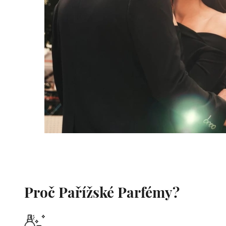
Proč Pařížské Parfémy?