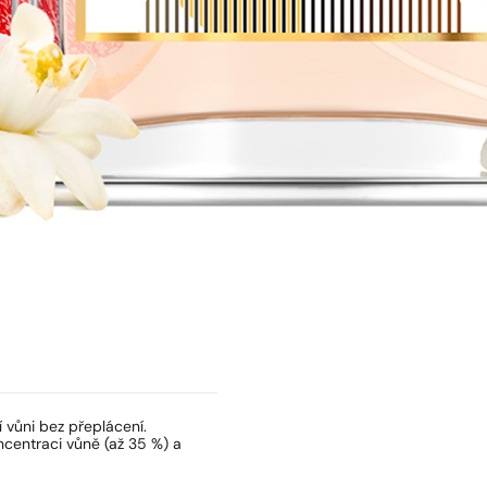
klubu Parizske.cz
í vůni bez přeplácení.
centraci vůně (až 35 %) a