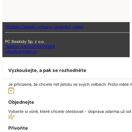
Předpisy
Zásady ochrany osobních údajů
PC Beskidy Sp. z o.o.
Telefon: +420555558888
info@parizske.cz
Vyzkoušejte, a pak se rozhodněte
Je přirozené, že chcete mít jistotu ve svých volbách. Proto máte
Objednejte
Vyberte si vůně, které chcete otestovat - doprava zdarma už od
Přivoňte