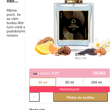
líbí...
Máme
pocit, že
se vám
budou líbit
tyto vůně s
podobnými
notami
239
Kč
8
Kč
/ 1ml
180
Kč
s kódem
7LET
30 ml
50 ml
104 ml
Nedostupné
Přidat do košíku