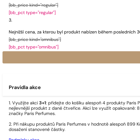
[bb_price kind="regular"]
[bb_pct type="regular"]
Nejnižší cena, za kterou byl produkt nabízen během posledních 
[bb_price kind="omnibus"]
[bb_pct type="omnibus"]
Pravidla akce
1. Využijte akci
3+1
: přidejte do košíku alespoň 4 produkty Pari
nejlevnější produkt z dané čtveřice. Akci lze využít opakovaně: 8
značky Paris Perfumes.
2. Při nákupu produktů Paris Perfumes v hodnotě alespoň 899 K
dosažení stanovené částky.