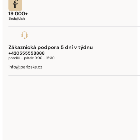
19 000+
Sledujících
Zákaznická podpora 5 dní v týdnu
+420555558888
pondělí – pátek:
9:00 - 15:30
info@parizske.cz