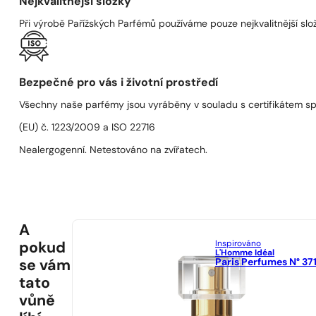
Nejkvalitnější složky
Při výrobě Pařížských Parfémů používáme pouze nejkvalitnější složk
Bezpečné pro vás i životní prostředí
Všechny naše parfémy jsou vyráběny v souladu s certifikátem s
(EU) č. 1223/2009 a ISO 22716
Nealergogenní. Netestováno na zvířatech.
A
Inspirováno
pokud
L'Homme Idéal
Paris Perfumes N° 37
se vám
tato
vůně