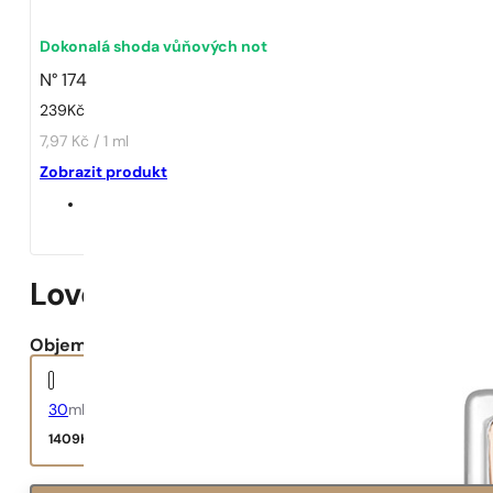
Dokonalá shoda vůňových not
N° 174
239
Kč
7,97 Kč / 1 ml
Zobrazit produkt
Love Story
Objem:
30
ml
1409
Kč