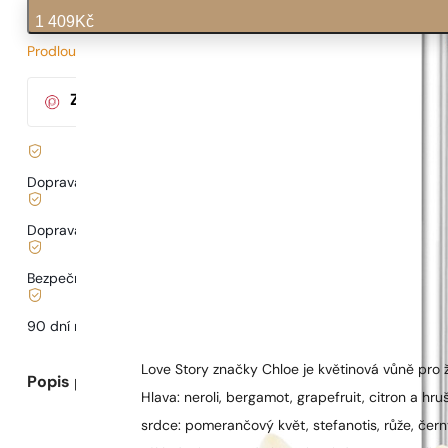
1 409
Kč
Prodloužená doba dodání
47
Kč
/ 1ml, včetně DPH
|
Za nákup tohoto produktu
získáte
23
bodů
v klu
Doprava zdarma od
899 Kč
Doprava od
68 Kč
.
Bezpečné nakupování a platby
90 dní na
vyzkoušení
vůně
Love Story značky Chloe je květinová vůně pro ž
Popis parfému
Hlava: neroli, bergamot, grapefruit, citron a hru
srdce: pomerančový květ, stefanotis, růže, čern