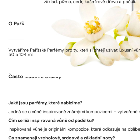
základ: pižmo, cedr, kašmírové dřevo a pačuli.
O Pařížských Parfémech
Vytváříme Pařížské Parfémy pro ty, kteří si chtějí užívat luxusní
50 a 104 ml.
Často kladené otázky
Jaké jsou parfémy, které nabízíme?
Jedná se o vůně inspirované známými kompozicemi – vytvořené s 
Čím se liší inspirovaná vůně od padělku?
Inspirovaná vůně je originální kompozice, která odkazuje na oblíben
Co znamenají vrcholové, srdcové a základní noty?