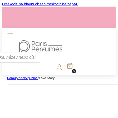
Přeskočit na hlavní obsah
Přeskočit na zápatí
0
Domů
/
Značky
/
Chloe
/
Love Story