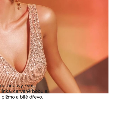
omerančový květ,
alinka, červené bobule,
, pižmo a bílé dřevo.