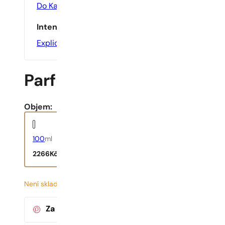
Do Kanceláře
,
Na Den
,
Sportovní
Intenzita
Explicitní
Parfums
Objem:
100
ml
2266
Kč
Není skladem
23
Kč
/ 1ml, včetně DPH
|
Za nákup tohoto produktu
získáte
37
bodů
v k