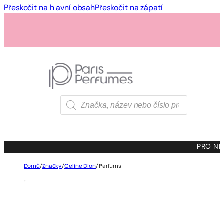
Přeskočit na hlavní obsah
Přeskočit na zápatí
1 - 3 ks
4 ks za
1 Kč!
Products
search
1 - 3 ks
4 ks za
1 Kč!
PRO NI
Domů
/
Značky
/
Celine Dion
/
Parfums
1 - 3 ks
4 ks za
1 Kč!