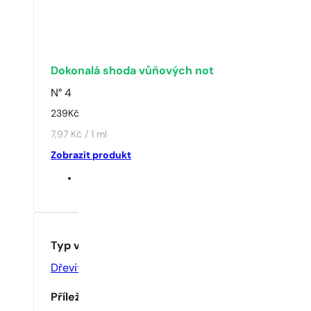
Dokonalá shoda vůňových not
N° 4
239
Kč
7,97 Kč / 1 ml
Zobrazit produkt
Typ vůně
Dřevité
,
Květinové
Příležitost