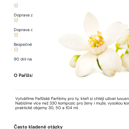
Doprava zdarma od
899 Kč
Doprava od
68 Kč
.
Bezpečné nakupování a platby
90 dní na
vyzkoušení
vůně
O Pařížských Parfémech
Vytváříme Pařížské Parfémy pro ty, kteří si chtějí užívat luxusn
Nabízíme více než 330 kompozic pro ženy i muže, vysokou kon
praktické objemy 30, 50 a 104 ml.
Často kladené otázky