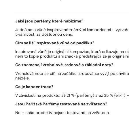
Jaké jsou parfémy, které nabízíme?
Jedná se o vůně inspirované známými kompozicemi – vytvoře
trvanlivost, za dostupnou cenu.
Čím se liší inspirovaná vůně od padělku?
Inspirovaná vůně je originální kompozice, která odkazuje na 
není to kopie produktu ani značka předstírající, že je originální
Co znamenají vrcholové, srdcové a základní noty?
Vrcholová nota se cítí na začátku, srdcová se vyvíjí po chvíli 
nejdéle.
Co je koncentrace?
V závislosti na produktu: až 21 % (parfémy) a až 35 % (elixír) – 
Jsou Pařížské Parfémy testované na zvířatech?
Ne – naše produkty nejsou testované na zvířatech.