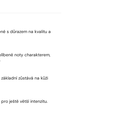
né s důrazem na kvalitu a
oblíbené noty charakterem,
.
a základní zůstává na kůži
pro ještě větší intenzitu.