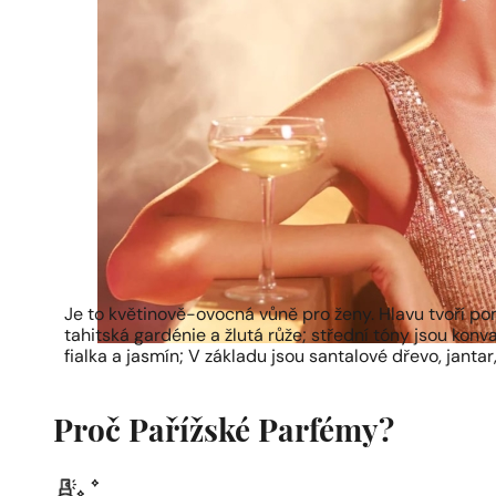
Je to květinově-ovocná vůně pro ženy. Hlavu tvoří p
tahitská gardénie a žlutá růže; střední tóny jsou konv
fialka a jasmín; V základu jsou santalové dřevo, jantar
Proč Pařížské Parfémy?