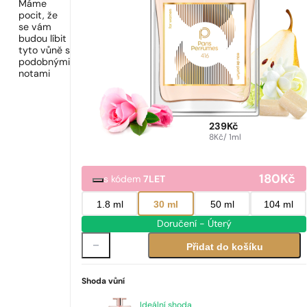
Máme
pocit, že
se vám
budou líbit
tyto vůně s
podobnými
notami
239
Kč
8
Kč
/ 1ml
180
Kč
s kódem
7LET
1.8 ml
30 ml
50 ml
104 ml
Doručení - Úterý
Přidat do košíku
Shoda vůní
Ideální shoda