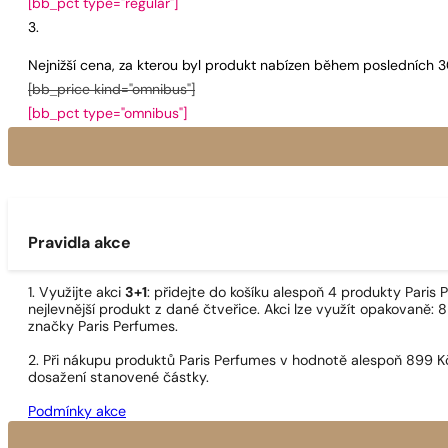
[bb_pct type="regular"]
Nejnižší cena, za kterou byl produkt nabízen během posledních 
[bb_price kind="omnibus"]
[bb_pct type="omnibus"]
Pravidla akce
1. Využijte akci
3+1
: přidejte do košíku alespoň 4 produkty Pari
nejlevnější produkt z dané čtveřice. Akci lze využít opakovaně: 8
značky Paris Perfumes.
2. Při nákupu produktů Paris Perfumes v hodnotě alespoň 899 K
dosažení stanovené částky.
Podmínky akce