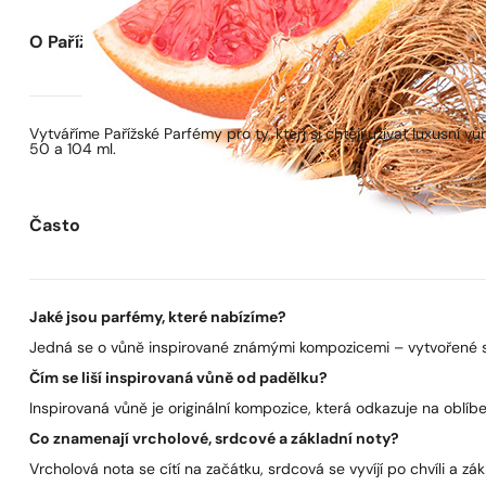
O Pařížských Parfémech
Vytváříme Pařížské Parfémy pro ty, kteří si chtějí užívat luxusní
50 a 104 ml.
Často kladené otázky
Jaké jsou parfémy, které nabízíme?
Jedná se o vůně inspirované známými kompozicemi – vytvořené s 
Čím se liší inspirovaná vůně od padělku?
Inspirovaná vůně je originální kompozice, která odkazuje na oblíben
Co znamenají vrcholové, srdcové a základní noty?
Vrcholová nota se cítí na začátku, srdcová se vyvíjí po chvíli a zák