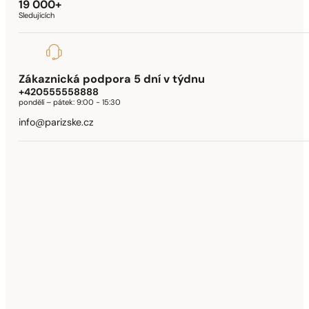
19 000+
Sledujících
Zákaznická podpora 5 dní v týdnu
+420555558888
pondělí – pátek:
9:00 - 15:30
info@parizske.cz