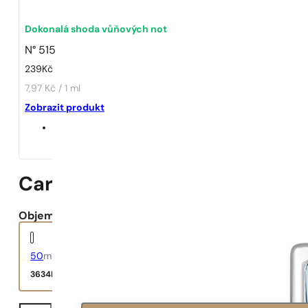
Dokonalá shoda vůňových not
N° 515
239
Kč
7,97 Kč / 1 ml
Zobrazit produkt
Carolina Herrera Bad Boy La 
Objem:
50
ml
3634
Kč
Carolina