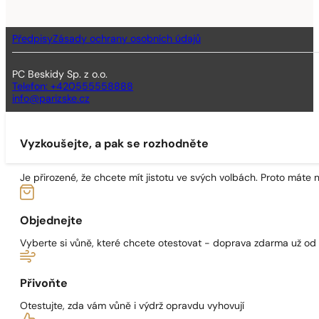
Předpisy
Zásady ochrany osobních údajů
PC Beskidy Sp. z o.o.
Telefon: +420555558888
info@parizske.cz
Vyzkoušejte, a pak se rozhodněte
Je přirozené, že chcete mít jistotu ve svých volbách. Proto máte
Objednejte
Vyberte si vůně, které chcete otestovat - doprava zdarma už od
Přivoňte
Otestujte, zda vám vůně i výdrž opravdu vyhovují