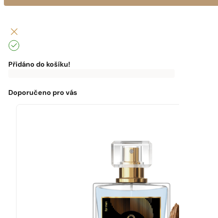
Přidáno do košíku!
0
Kč
0
Kč
K
dopravě
zdarma
Doporučeno pro vás
chybí:
0
Kč
Máte
dopravu
zdarma