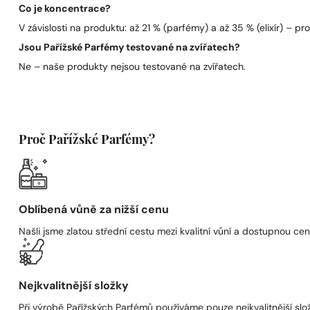
Co je koncentrace?
V závislosti na produktu: až 21 % (parfémy) a až 35 % (elixír) – pro 
Jsou Pařížské Parfémy testované na zvířatech?
Ne – naše produkty nejsou testované na zvířatech.
Proč Pařížské Parfémy?
Oblíbená vůně za nižší cenu
Našli jsme zlatou střední cestu mezi kvalitní vůní a dostupnou cen
Nejkvalitnější složky
Při výrobě Pařížských Parfémů používáme pouze nejkvalitnější složk