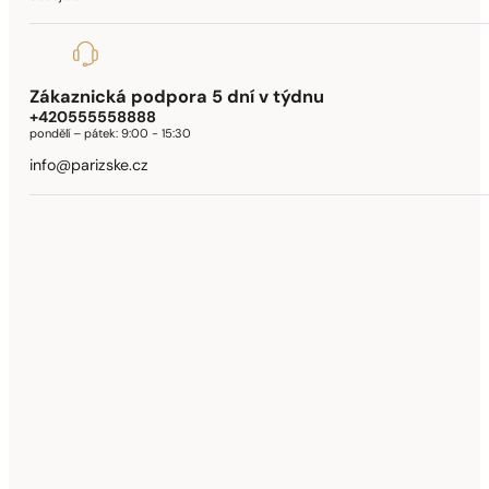
Zákaznická podpora 5 dní v týdnu
+420555558888
pondělí – pátek:
9:00 - 15:30
info@parizske.cz