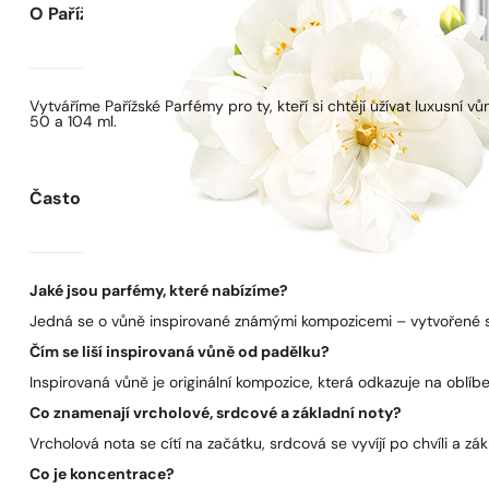
O Pařížských Parfémech
Vytváříme Pařížské Parfémy pro ty, kteří si chtějí užívat luxusní
50 a 104 ml.
Často kladené otázky
Jaké jsou parfémy, které nabízíme?
Jedná se o vůně inspirované známými kompozicemi – vytvořené s 
Čím se liší inspirovaná vůně od padělku?
Inspirovaná vůně je originální kompozice, která odkazuje na oblíben
Co znamenají vrcholové, srdcové a základní noty?
Vrcholová nota se cítí na začátku, srdcová se vyvíjí po chvíli a zák
Co je koncentrace?