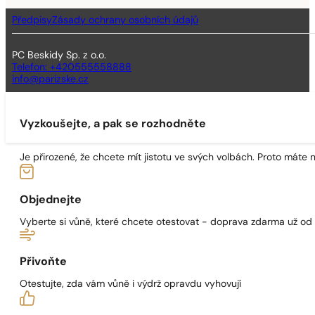
Předpisy
Zásady ochrany osobních údajů
PC Beskidy Sp. z o.o.
Telefon: +420555558888
info@parizske.cz
Vyzkoušejte, a pak se rozhodněte
Je přirozené, že chcete mít jistotu ve svých volbách. Proto máte
Objednejte
Vyberte si vůně, které chcete otestovat - doprava zdarma už od
Přivoňte
Otestujte, zda vám vůně i výdrž opravdu vyhovují