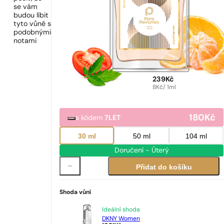
se vám
budou líbit
tyto vůně s
podobnými
notami
239
Kč
8
Kč
/ 1ml
180
Kč
s kódem
7LET
30 ml
50 ml
104 ml
Doručení - Úterý
Přidat do košíku
Shoda vůní
Ideální shoda
DKNY Women