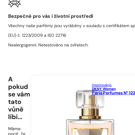
Bezpečné pro vás i životní prostředí
Všechny naše parfémy jsou vyráběny v souladu s certifikátem s
(EU) č. 1223/2009 a ISO 22716
Nealergogenní. Netestováno na zvířatech.
A
Inspirováno
pokud
DKNY Women
Paris Perfumes N° 12
se vám
tato
vůně
líbí...
Máme
pocit, že