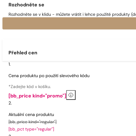
Rozhodněte se
Rozhodněte se v klidu - můžete vrátit i lehce použité produkty (d
Přehled cen
Cena produktu po použití slevového kódu
*Zadejte kód v košíku.
i
[bb_price kind="promo"]
Aktuální cena produktu
[bb_price kind="regular"]
[bb_pct type="regular"]