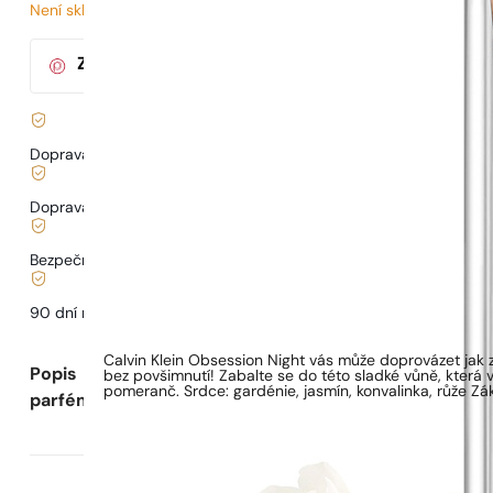
Není skladem
12
Kč
/ 1ml, včetně DPH
|
Za nákup tohoto produktu
získáte
20
bodů
v klu
Doprava zdarma od
899 Kč
Doprava od
68 Kč
.
Bezpečné nakupování a platby
90 dní na
vyzkoušení
vůně
Calvin Klein Obsession Night vás může doprovázet jak 
Popis
bez povšimnutí! Zabalte se do této sladké vůně, která 
pomeranč. Srdce: gardénie, jasmín, konvalinka, růže Zákl
parfému