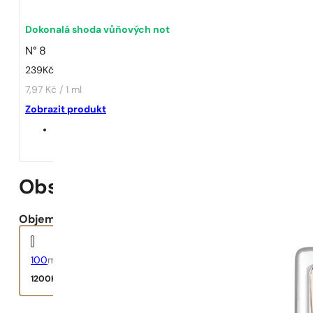
1 - 3 ks
4 ks za
1 Kč!
Dokonalá shoda vůňových not
N° 8
239
Kč
7,97 Kč / 1 ml
Zobrazit produkt
Obsession Night Woman
Objem:
100
ml
1200
Kč