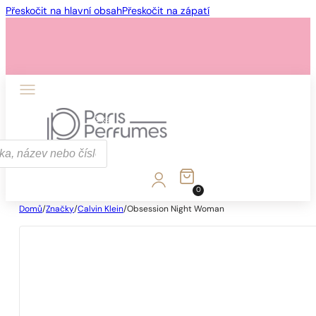
Přeskočit na hlavní obsah
Přeskočit na zápatí
1 - 3 ks
4 ks za
1 Kč!
0
Domů
/
Značky
/
Calvin Klein
/
Obsession Night Woman
1 - 3 ks
4 ks za
1 Kč!