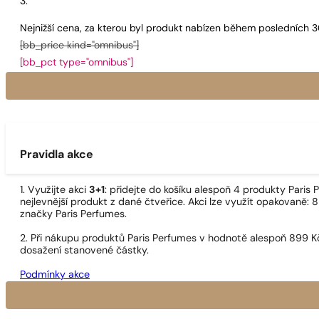
Nejnižší cena, za kterou byl produkt nabízen během posledních 
[bb_price kind="omnibus"]
[bb_pct type="omnibus"]
Pravidla akce
1. Využijte akci
3+1
: přidejte do košíku alespoň 4 produkty Pari
nejlevnější produkt z dané čtveřice. Akci lze využít opakovaně: 8
značky Paris Perfumes.
2. Při nákupu produktů Paris Perfumes v hodnotě alespoň 899 K
dosažení stanovené částky.
Podmínky akce