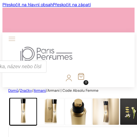
Přeskočit na hlavní obsah
Přeskočit na zápatí
1 - 3 ks
4 ks za
1 Kč!
0
Domů
/
Značky
/
Armani
/
Armani | Code Absolu Femme
1 - 3 ks
4 ks za
1 Kč!