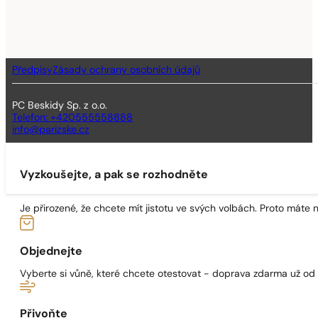
Předpisy
Zásady ochrany osobních údajů
PC Beskidy Sp. z o.o.
Telefon: +420555558888
info@parizske.cz
Vyzkoušejte, a pak se rozhodněte
Je přirozené, že chcete mít jistotu ve svých volbách. Proto máte
Objednejte
Vyberte si vůně, které chcete otestovat - doprava zdarma už od
Přivoňte