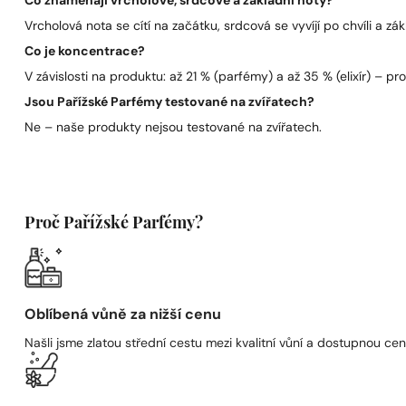
Co znamenají vrcholové, srdcové a základní noty?
Vrcholová nota se cítí na začátku, srdcová se vyvíjí po chvíli a zák
Co je koncentrace?
V závislosti na produktu: až 21 % (parfémy) a až 35 % (elixír) – pro 
Jsou Pařížské Parfémy testované na zvířatech?
Ne – naše produkty nejsou testované na zvířatech.
Proč Pařížské Parfémy?
Oblíbená vůně za nižší cenu
Našli jsme zlatou střední cestu mezi kvalitní vůní a dostupnou cen