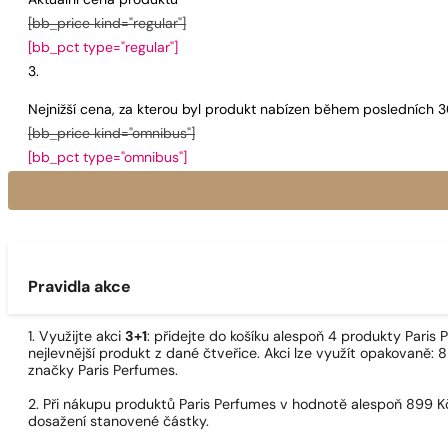
Aktuální cena produktu
[bb_price kind="regular"]
[bb_pct type="regular"]
Nejnižší cena, za kterou byl produkt nabízen během posledních 
[bb_price kind="omnibus"]
[bb_pct type="omnibus"]
Pravidla akce
1. Využijte akci
3+1
: přidejte do košíku alespoň 4 produkty Pari
nejlevnější produkt z dané čtveřice. Akci lze využít opakovaně: 8
značky Paris Perfumes.
2. Při nákupu produktů Paris Perfumes v hodnotě alespoň 899 K
dosažení stanovené částky.