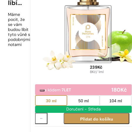
líbí...
Máme
pocit, že
se vám
budou líbit
tyto vůně s
podobnými
notami
239
Kč
8
Kč
/ 1ml
180
Kč
s kódem
7LET
30 ml
50 ml
104 ml
Doručení - Středa
Přidat do košíku