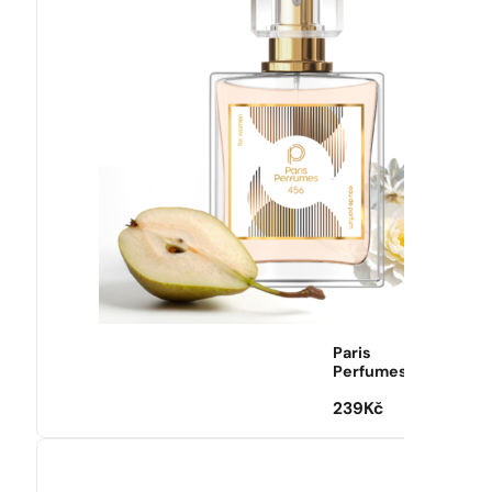
Paris
Perfumes
239
Kč