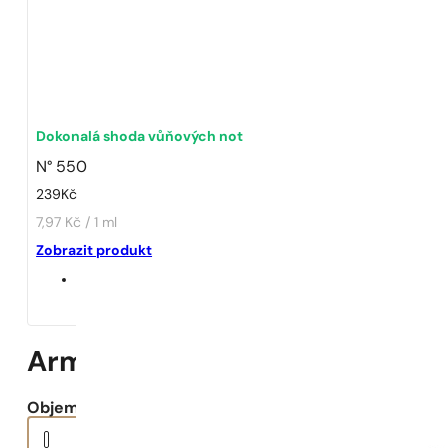
1 - 3 ks
4 ks za
1 Kč!
Dokonalá shoda vůňových not
N° 550
239
Kč
7,97 Kč / 1 ml
Zobrazit produkt
Armani | Code Absolu Femme
Objem: