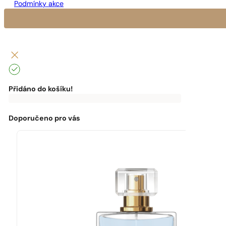
Podmínky akce
Přidáno do košíku!
0
Kč
0
Kč
K
dopravě
zdarma
Doporučeno pro vás
chybí:
0
Kč
Máte
dopravu
zdarma