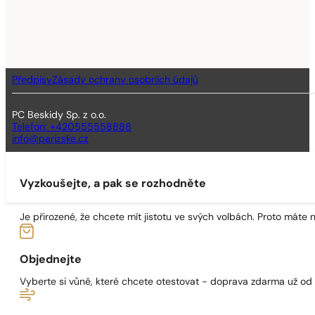
Předpisy
Zásady ochrany osobních údajů
PC Beskidy Sp. z o.o.
Telefon: +420555558888
info@parizske.cz
Vyzkoušejte, a pak se rozhodněte
Je přirozené, že chcete mít jistotu ve svých volbách. Proto máte
Objednejte
Vyberte si vůně, které chcete otestovat - doprava zdarma už od