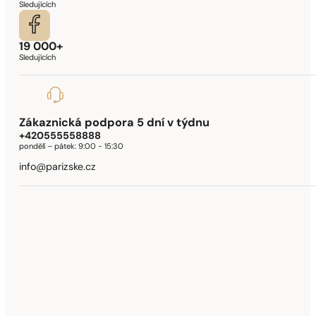
Sledujících
19 000+
Sledujících
Zákaznická podpora 5 dní v týdnu
+420555558888
pondělí – pátek:
9:00 - 15:30
info@parizske.cz