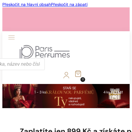
Přeskočit na hlavní obsah
Přeskočit na zápatí
1 - 3 ks
4 ks za
1 Kč!
0
1 - 3 ks
4 ks za
1 Kč!
Zaplatíte jen 899 Kč a získáte