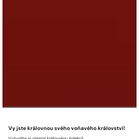
Vy jste královnou svého voňavého království!
Vytvořte si vlastní královskou kolekci!