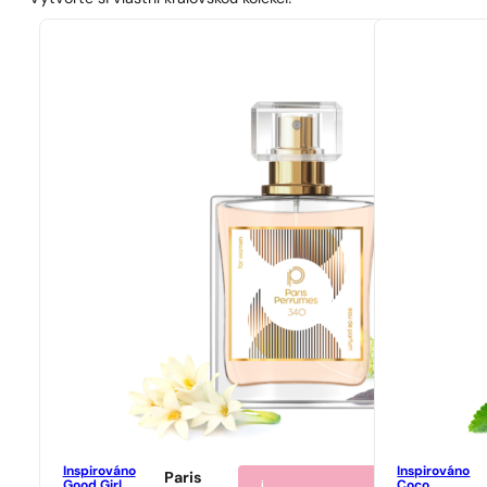
Inspirováno
Inspirováno
Paris
Good Girl
i
Coco