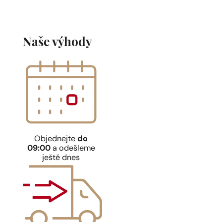
Carolina Herrera
Good Girl
2342
Kč
Chanel
Coco 
Naše výhody
3698
Kč
Objednejte
do
09:00
a odešleme
ještě dnes