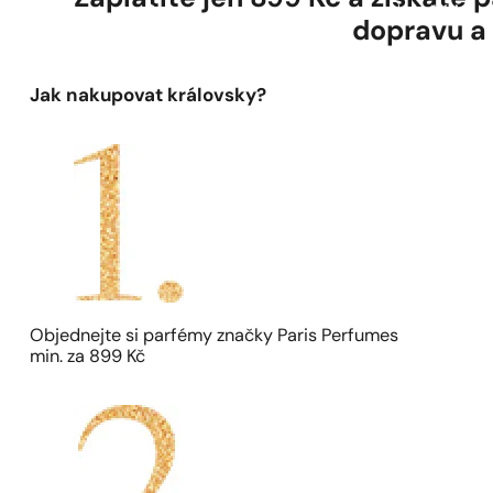
1 - 3 ks
4 ks za
1 Kč!
dopravu a
Jak nakupovat královsky?
Objednejte si parfémy značky Paris Perfumes
min. za 899 Kč