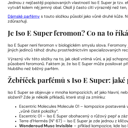
Jednou z nejčastěji popisovaných vlastností Iso E Super je tzv. 
vytváří kolem něj jemný obal. Okolí ji často cítí výrazněji než ten
Dámské parfémy
s touto složkou působí jako vůně druhé kůže. Nena
zdůrazňují.
Je Iso E Super feromon? Co na to řík
Iso E Super není feromon v biologickém smyslu slova. Feromony js
jiných jedinců téhož druhu prostřednictvím specializovaných rece
Výrazný vliv této složky na to, jak okolí vnímá vůni, a její schop
působení feromonů. Faktem je, že Iso E Super může posilovat při
hlubšího než běžný parfém.
Žebříček parfémů s Iso E Super: jaké 
Iso E Super se objevuje v mnoha kompozicích, ať jako hlavní, ne
složení? Zde je několik příkladů, které stojí za zmínku:
Escentric Molecules Molecule 01 – kompozice postavená vý
„vůně čisté pokožky“.
Escentric 01 – Iso E Super obohacený o růžový pepř a zázv
Terre d’Hermès (N° 67) – Iso E Super je zde jednou z klíčo
Wonderoud Musc Invisible
– příklad kompozice, kde Iso 