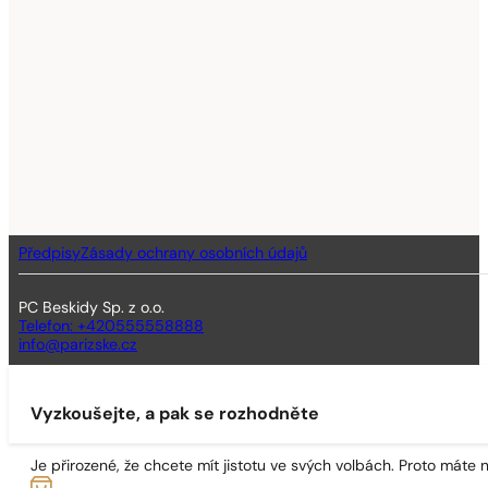
Předpisy
Zásady ochrany osobních údajů
PC Beskidy Sp. z o.o.
Telefon: +420555558888
info@parizske.cz
Vyzkoušejte, a pak se rozhodněte
Je přirozené, že chcete mít jistotu ve svých volbách. Proto máte