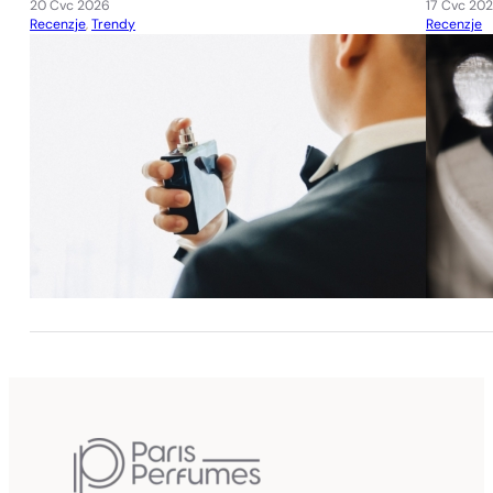
20 Čvc 2026
17 Čvc 20
Recenzje
,
Trendy
Recenzje