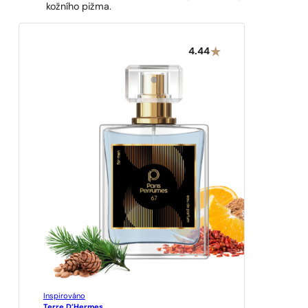
kožního pižma.
4.44
Inspirováno
Terre D’Hermes