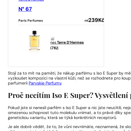
N° 67
239
Kč
Paris Perfumes
ml
originál
Hermes
Terre D’Hermes
3047
Kč
Stojí za to mít na paměti, že nákup parfému s Iso E Super by mě
vyzkoušet kompozici na vlastní kůži, než se rozhodnete pro koupi
parfumerii
Paryskie Perfumy
.
Proč necítím Iso E Super? Vysvětlení
Pokud jste si nanesli parfém s Iso E Super a nic jste neucítili, 
omezenou schopnost tuto molekulu vnímat, a to právě díky speci
genetickou variantu, která se týká konkrétních receptorů.
Je ale dobré vědět, že to, že vůni nevnímáte, neznamená, že slo