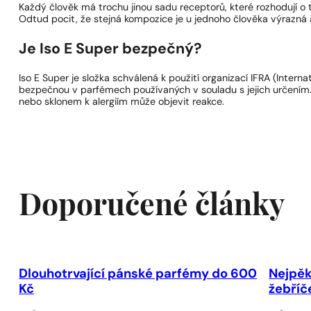
Každý člověk má trochu jinou sadu receptorů, které rozhodují o t
Odtud pocit, že stejná kompozice je u jednoho člověka výrazná 
Je Iso E Super bezpečný?
Iso E Super je složka schválená k použití organizací IFRA (Intern
bezpečnou v parfémech používaných v souladu s jejich určením. J
nebo sklonem k alergiím může objevit reakce.
Doporučené články
Dlouhotrvající pánské parfémy do 600
Nejpěk
Kč
žebříč