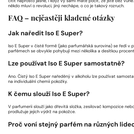
cítit naprosto jasně, i když vy sami máte pocit, že jste bez vůně
někdo mluví o revoluci, jiný nechápe, o co je takový rozruch.
FAQ – nejčastěji kladené otázky
Jak naředit Iso E Super?
Iso E Super v čisté formě (jako parfumářská surovina) se ředí v
parfémech se obvykle pohybují mezi několika a desítkou procent
Lze používat Iso E Super samostatně?
Ano. Čistý Iso E Super naředěný v alkoholu lze používat samosta
na individuální chemii pokožky.
K čemu slouží Iso E Super?
V parfumerii slouží jako dřevitá složka, zesilovač kompozice n
prodlužuje jejich výdrž na pokožce.
Proč voní stejný parfém na různých lidec