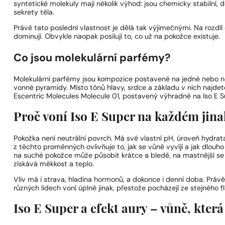
syntetické molekuly mají několik výhod: jsou chemicky stabilní,
sekrety těla.
Právě tato poslední vlastnost je dělá tak výjimečnými. Na rozdí
dominují. Obvykle naopak posilují to, co už na pokožce existuje.
Co jsou molekulární parfémy?
Molekulární parfémy jsou kompozice postavené na jedné nebo ně
vonné pyramidy. Místo tónů hlavy, srdce a základu v nich najde
Escentric Molecules Molecule 01, postavený výhradně na Iso E S
Proč voní Iso E Super na každém jina
Pokožka není neutrální povrch. Má své vlastní pH, úroveň hydra
z těchto proměnných ovlivňuje to, jak se vůně vyvíjí a jak dlouho v
na suché pokožce může působit krátce a bledě, na mastnější se 
získává měkkost a teplo.
Vliv má i strava, hladina hormonů, a dokonce i denní doba. Práv
různých lidech voní úplně jinak, přestože pocházejí ze stejného f
Iso E Super a efekt aury – vůně, která