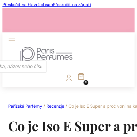
Přeskočit na hlavní obsah
Přeskočit na zápatí
1 - 3 ks
4 ks za
1 Kč!
0
1 - 3 ks
4 ks za
1 Kč!
Pařížské Parfémy
/
Recenzje
/
Co je Iso E Super a proč voní na k
Co je Iso E Super a p