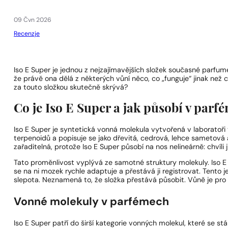
1 - 3 ks
4 ks za
1 Kč!
09 Čvn 2026
Recenzje
Iso E Super je jednou z nejzajímavějších složek současné parfumeri
že právě ona dělá z některých vůní něco, co „funguje“ jinak než 
za touto složkou skutečně skrývá?
Co je Iso E Super a jak působí v parf
Iso E Super je syntetická vonná molekula vytvořená v laboratoři v
terpenoidů a popisuje se jako dřevitá, cedrová, lehce sametová a
zařaditelná, protože Iso E Super působí na nos nelineárně: chvíli ji 
Tato proměnlivost vyplývá ze samotné struktury molekuly. Iso E
se na ni mozek rychle adaptuje a přestává ji registrovat. Tento 
slepota. Neznamená to, že složka přestává působit. Vůně je pro ok
Vonné molekuly v parfémech
Iso E Super patří do širší kategorie vonných molekul, které se st